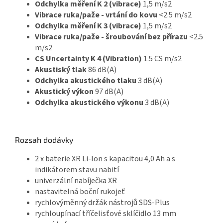
Odchylka měření K 2 (vibrace)
1,5 m/s2
Vibrace ruka/paže - vrtání do kovu
<2.5 m/s2
Odchylka měření K 3 (vibrace)
1,5 m/s2
Vibrace ruka/paže - šroubování bez přírazu
<2.5
m/s2
CS Uncertainty K 4 (Vibration)
1.5 CS m/s2
Akustiský tlak
86 dB(A)
Odchylka akustického tlaku
3 dB(A)
Akustický výkon
97 dB(A)
Odchylka akustického výkonu
3 dB(A)
Rozsah dodávky
2 x baterie XR Li-Ion s kapacitou 4,0 Ah a s
indikátorem stavu nabití
univerzální nabíječka XR
nastavitelná boční rukojeť
rychlovýměnný držák nástrojů SDS-Plus
rychloupínací tříčelisťové sklíčidlo 13 mm