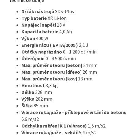
Držák nástrojů
SDS-Plus
Typ baterie
XR Li-Ion
Napájecí napětí
18 V
Kapacita baterie
4,0 Ah
Výkon
400 W
Energie rázu ( EPTA/2009 )
2,1 J
Otáčky naprázdno
0 - 1 200 ot./min
Úderů/min
0 - 4 500 ú/min
Max. průměr otvoru [beton]
24 mm
Max. průměr otvoru [dřevo]
26 mm
Max. průměr otvoru [kov]
13 mm
Hmotnost
3,3 kg
Délka
328 mm
Výška
202 mm
Šířka
85 mm
Vibrace ruka/paže - příklepové vrtání do betonu
6.6 m/s2
Odchylka měření K 1 (vibrace)
1,5 m/s2
Vibrace ruka/paže - sekáč
5,4 m/s2