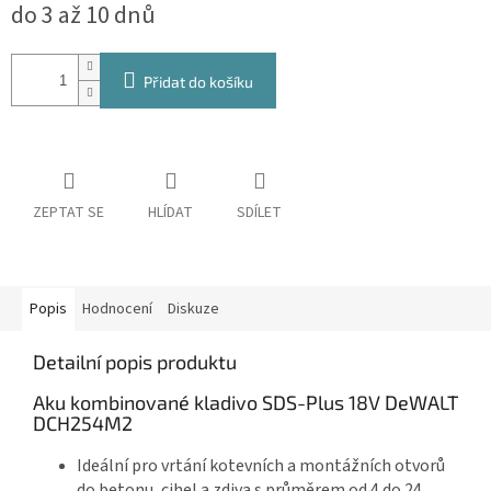
do 3 až 10 dnů
cena:
Přidat do košíku
ZEPTAT SE
HLÍDAT
SDÍLET
Popis
Hodnocení
Diskuze
Detailní popis produktu
Aku kombinované kladivo SDS-Plus 18V DeWALT
DCH254M2
Ideální pro vrtání kotevních a montážních otvorů
do betonu, cihel a zdiva s průměrem od 4 do 24