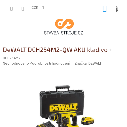
Přejít
NÁKUP
na
CZK
obsah
KOŠÍK
DeWALT DCH254M2-QW AKU kladivo
+
DCH254M2
Průměrné
Neohodnoceno
Podrobnosti hodnocení
Značka:
DEWALT
hodnocení
produktu
je
0,0
z
5
hvězdiček.