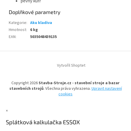
pevný kufr
Doplňkové parametry
Kategorie
:
Aku kladiva
Hmotnost
:
6 kg
EAN
:
5035048439135
Z
á
Vytvořil Shoptet
p
a
t
Copyright 2026
Stavba-Stroje.cz - stavební stroje a bazar
í
stavebních strojů
. Všechna práva vyhrazena.
Upravit nastavení
cookies
×
Splátková kalkulačka ESSOX