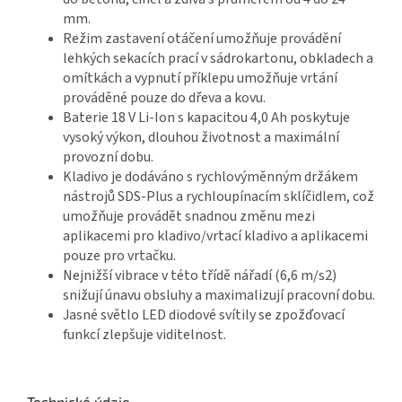
mm.
Režim zastavení otáčení umožňuje provádění
lehkých sekacích prací v sádrokartonu, obkladech a
omítkách a vypnutí příklepu umožňuje vrtání
prováděné pouze do dřeva a kovu.
Baterie 18 V Li-Ion s kapacitou 4,0 Ah poskytuje
vysoký výkon, dlouhou životnost a maximální
provozní dobu.
Kladivo je dodáváno s rychlovýměnným držákem
nástrojů SDS-Plus a rychloupínacím sklíčidlem, což
umožňuje provádět snadnou změnu mezi
aplikacemi pro kladivo/vrtací kladivo a aplikacemi
pouze pro vrtačku.
Nejnižší vibrace v této třídě nářadí (6,6 m/s2)
snižují únavu obsluhy a maximalizují pracovní dobu.
Jasné světlo LED diodové svítily se zpožďovací
funkcí zlepšuje viditelnost.
Technické údaje