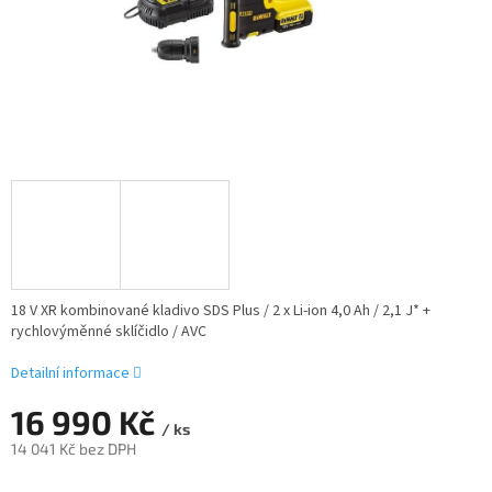
18 V XR kombinované kladivo SDS Plus / 2 x Li-ion 4,0 Ah / 2,1 J* +
rychlovýměnné sklíčidlo / AVC
Detailní informace
16 990 Kč
/ ks
14 041 Kč bez DPH
Měrná