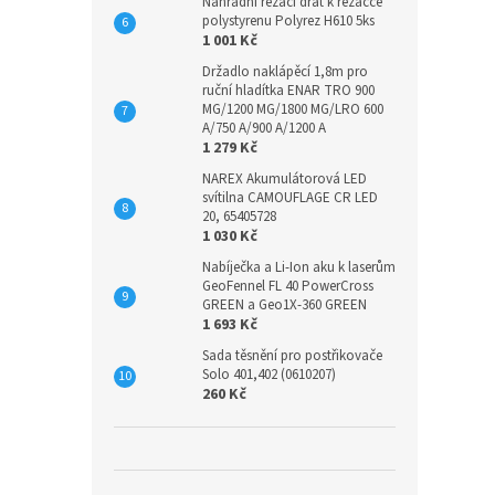
Náhradní řezací drát k řezačce
polystyrenu Polyrez H610 5ks
1 001 Kč
Držadlo naklápěcí 1,8m pro
ruční hladítka ENAR TRO 900
MG/1200 MG/1800 MG/LRO 600
A/750 A/900 A/1200 A
1 279 Kč
NAREX Akumulátorová LED
svítilna CAMOUFLAGE CR LED
20, 65405728
1 030 Kč
Nabíječka a Li-Ion aku k laserům
GeoFennel FL 40 PowerCross
GREEN a Geo1X-360 GREEN
1 693 Kč
Sada těsnění pro postřikovače
Solo 401,402 (0610207)
260 Kč