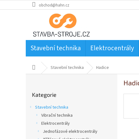
Přejít
obchod@hahn.cz
na
obsah
Stavební technika
Elektrocentrály
Domů
Stavební technika
Hadice
P
Hadi
o
Přeskočit
s
Kategorie
kategorie
t
r
Stavební technika
a
Vibrační technika
n
Elektrocentrály
n
í
Jednofázové elektrocentrály
p