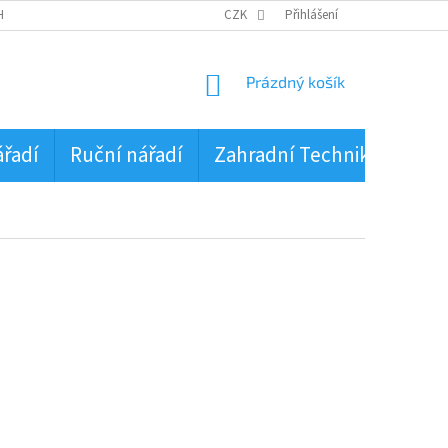
HRANA OSOBNÍCH ÚDAJŮ
CZK
Přihlášení
NÁKUPNÍ
Prázdný košík
KOŠÍK
ářadí
Ruční nářadí
Zahradní Technika
PŮJ