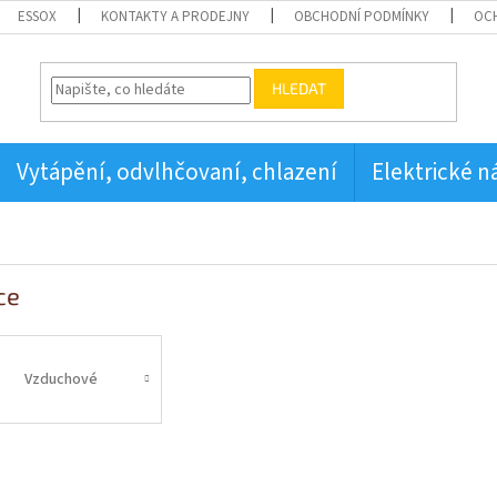
ESSOX
KONTAKTY A PRODEJNY
OBCHODNÍ PODMÍNKY
OC
HLEDAT
Vytápění, odvlhčovaní, chlazení
Elektrické n
ce
Vzduchové