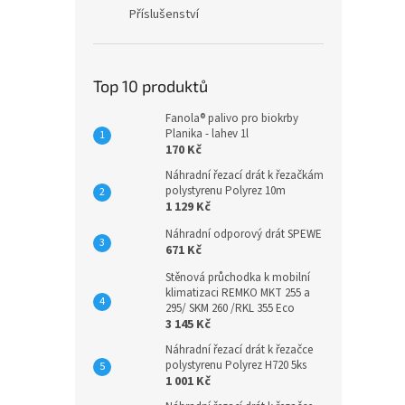
Příslušenství
Top 10 produktů
Fanola® palivo pro biokrby
Planika - lahev 1l
170 Kč
Náhradní řezací drát k řezačkám
polystyrenu Polyrez 10m
1 129 Kč
Náhradní odporový drát SPEWE
671 Kč
Stěnová průchodka k mobilní
klimatizaci REMKO MKT 255 a
295/ SKM 260 /RKL 355 Eco
3 145 Kč
Náhradní řezací drát k řezačce
polystyrenu Polyrez H720 5ks
1 001 Kč