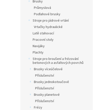
Brusky
Průmyslová
Podlahové brusky
Stroje pro jádrové vrtání
Vrtačky hydraulické
Latě stahovací
Pracovní stoly
Navijáky
Plachty
Stroje pro broušení a frézování
betonových a asfaltových povrchů
Brusky víceúčelové
Příslušenství
Brusky jednokotoučové
Příslušenství
Brusky planetové
Příslušenství
Frézy