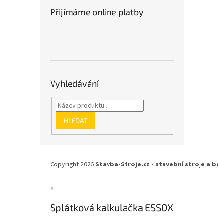
Přijímáme online platby
Vyhledávání
HLEDAT
Z
á
Copyright 2026
Stavba-Stroje.cz - stavební stroje a b
p
a
×
t
í
Splátková kalkulačka ESSOX