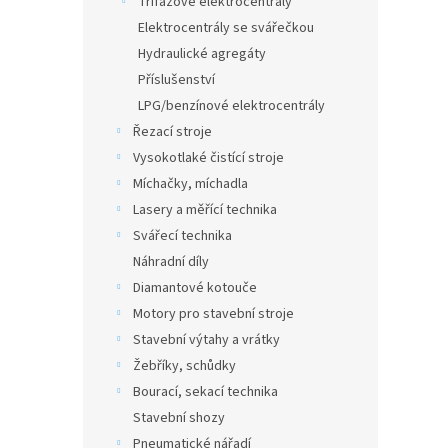
Třífázové elektrocentrály
a
Elektrocentrály se svářečkou
n
Hydraulické agregáty
e
Příslušenství
l
LPG/benzínové elektrocentrály
Řezací stroje
Vysokotlaké čistící stroje
Míchačky, míchadla
Lasery a měřící technika
Svářecí technika
Náhradní díly
Diamantové kotouče
Motory pro stavební stroje
Stavební výtahy a vrátky
Žebříky, schůdky
Bourací, sekací technika
Stavební shozy
Pneumatické nářadí