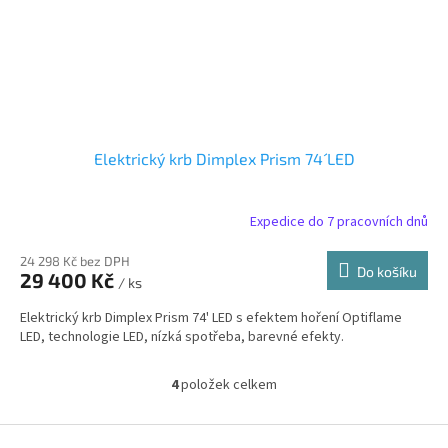
Elektrický krb Dimplex Prism 74´ LED
Expedice do 7 pracovních dnů
24 298 Kč bez DPH
Do košíku
29 400 Kč
/ ks
Elektrický krb Dimplex Prism 74' LED s efektem hoření Optiflame
LED, technologie LED, nízká spotřeba, barevné efekty.
4
položek celkem
O
v
l
Z