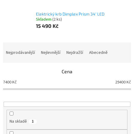
Elektrický krb Dimplex Prism 34' LED
Skladem
(
2 ks
)
15 490 Kč
Ř
a
Nejprodávanější
Nejlevnější
Nejdražší
Abecedně
z
e
n
Cena
í
7400
Kč
29400
Kč
p
r
o
d
u
k
Na skladě
1
t
ů