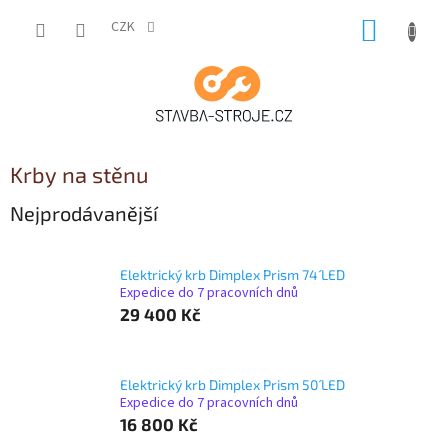
Přejít
NÁKUP
na
CZK
obsah
KOŠÍK
Krby na stěnu
Nejprodávanější
Elektrický krb Dimplex Prism 74´ LED
Expedice do 7 pracovních dnů
29 400 Kč
Elektrický krb Dimplex Prism 50´ LED
Expedice do 7 pracovních dnů
16 800 Kč