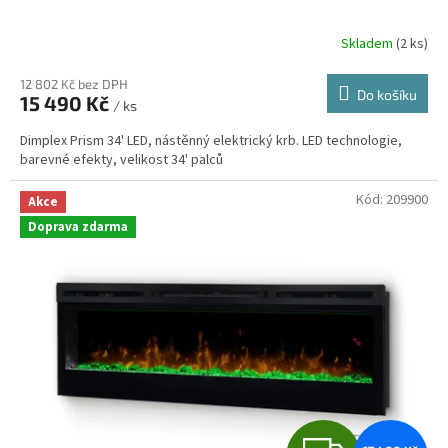
R
Skladem
(
2 ks
)
M
12 802 Kč bez DPH
Do košíku
15 490 Kč
/ ks
A
Dimplex Prism 34' LED, nástěnný elektrický krb. LED technologie,
barevné efekty, velikost 34' palců
Kód:
209900
Akce
Doprava zdarma