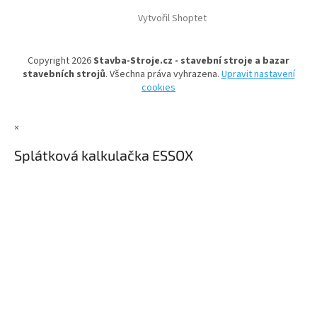
á
á
d
Vytvořil Shoptet
p
a
a
c
t
í
Copyright 2026
Stavba-Stroje.cz - stavební stroje a bazar
í
p
stavebních strojů
. Všechna práva vyhrazena.
Upravit nastavení
r
cookies
v
k
y
×
v
ý
Splátková kalkulačka ESSOX
p
i
s
u