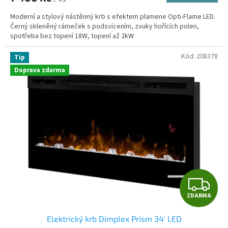
Moderní a stylový nástěnný krb s efektem plamene Opti-Flame LED.
Černý skleněný rámeček s podsvícením, zvuky hořících polen,
spotřeba bez topení 18W, topení až 2kW
Kód:
208378
Tip
Doprava zdarma
Z
ZDARMA
D
Elektrický krb Dimplex Prism 34' LED
A