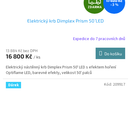
Z
17 400 Kč
–3 %
ZDARMA
D
Elektrický krb Dimplex Prism 50´ LED
A
R
Expedice do 7 pracovních dnů
M
13 884 Kč bez DPH
Do košíku
16 800 Kč
/ ks
A
Elektrický nástěnný krb Dimplex Prism 50' LED s efektem hoření
Optiflame LED, barevné efekty, velikost 50' palců
Kód:
209917
Dárek