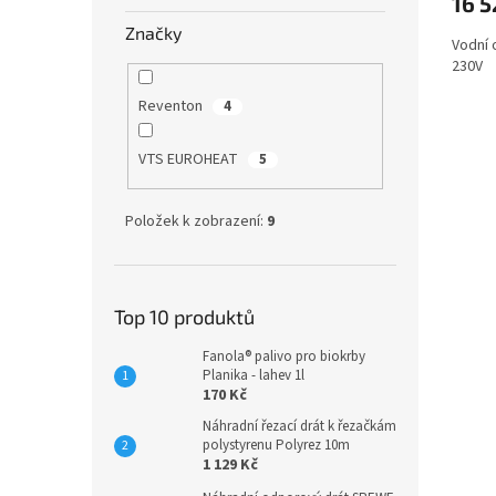
16 
Značky
Vodní 
230V
Reventon
4
VTS EUROHEAT
5
Položek k zobrazení:
9
Top 10 produktů
Fanola® palivo pro biokrby
Planika - lahev 1l
170 Kč
Náhradní řezací drát k řezačkám
polystyrenu Polyrez 10m
1 129 Kč