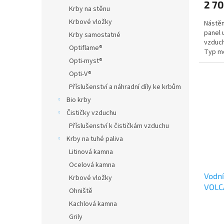
2 7
Krby na stěnu
Krbové vložky
Nástěn
panel 
Krby samostatné
vzduch
Optiflame®
Typ m
Opti-myst®
Opti-V®
Příslušenství a náhradní díly ke krbům
Bio krby
Čističky vzduchu
Příslušenství k čističkám vzduchu
Krby na tuhé paliva
Litinová kamna
Ocelová kamna
Vodn
Krbové vložky
VOLC
Ohniště
Kachlová kamna
Grily