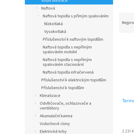
Vodní ohřívače
a
Naftová
n
Ř
Naftová topidla s přímým spalováním
e
a
Nejpro
Nízkotlaká
l
z
Vysokotlaká
e
V
Příslušenství k naftovým topidlům
n
ý
Naftová topidla s nepřímým
í
p
spalováním mobilní
p
i
Naftová topidla s nepřímým
r
s
spalováním stacionární
o
p
Naftová topidla infračervená
d
r
Příslušenství k elektrickým topidlům
u
o
k
d
Příslušenství k topidlům
t
u
Klimatizace
ů
Termo
k
Odvlhčovače, ochlazovače a
t
ventilátory
ů
Akumulační kamna
Vzduchové clony
Elektrické krby
2 231 