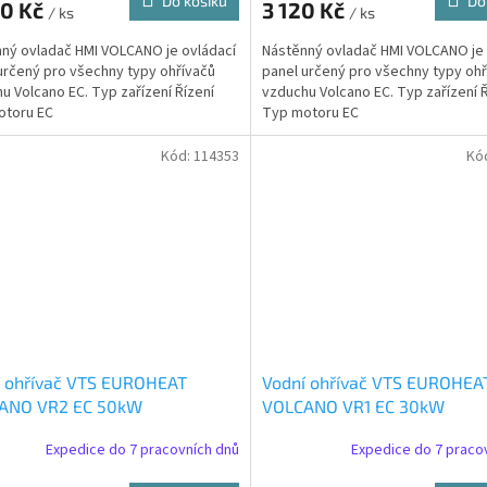
Do košíku
Do
00 Kč
3 120 Kč
/ ks
/ ks
ný ovladač HMI VOLCANO je ovládací
Nástěnný ovladač HMI VOLCANO je 
určený pro všechny typy ohřívačů
panel určený pro všechny typy ohř
u Volcano EC. Typ zařízení Řízení
vzduchu Volcano EC. Typ zařízení Ř
otoru EC
Typ motoru EC
Kód:
114353
Kó
í ohřívač VTS EUROHEAT
Vodní ohřívač VTS EUROHEA
ANO VR2 EC 50kW
VOLCANO VR1 EC 30kW
Expedice do 7 pracovních dnů
Expedice do 7 praco