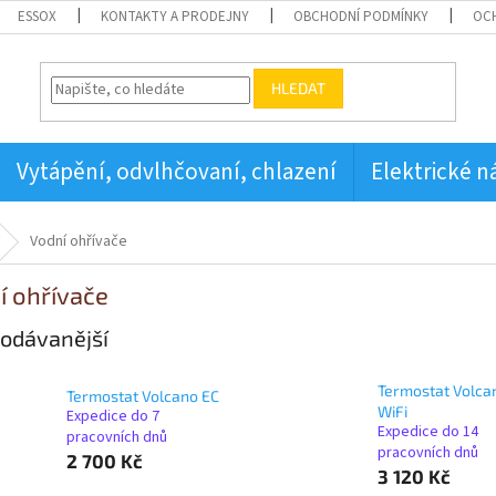
ESSOX
KONTAKTY A PRODEJNY
OBCHODNÍ PODMÍNKY
OC
HLEDAT
Vytápění, odvlhčovaní, chlazení
Elektrické n
Vodní ohřívače
í ohřívače
odávanější
Termostat Volca
Termostat Volcano EC
WiFi
Expedice do 7
Expedice do 14
pracovních dnů
pracovních dnů
2 700 Kč
3 120 Kč