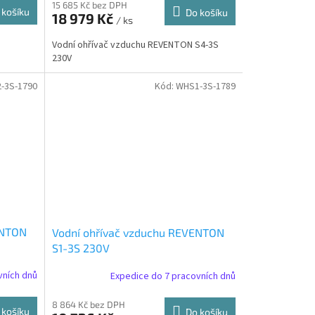
15 685 Kč bez DPH
 košíku
Do košíku
18 979 Kč
/ ks
Vodní ohřívač vzduchu REVENTON S4-3S
230V
-3S-1790
Kód:
WHS1-3S-1789
ENTON
Vodní ohřívač vzduchu REVENTON
S1-3S 230V
vních dnů
Expedice do 7 pracovních dnů
8 864 Kč bez DPH
 košíku
Do košíku