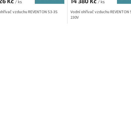
526 Kč
14 380 Kč
/ ks
/ ks
ohřívač vzduchu REVENTON S3-3S
Vodní ohřívač vzduchu REVENTON 
230V
O
v
l
á
d
a
c
í
p
r
v
k
y
v
ý
p
i
s