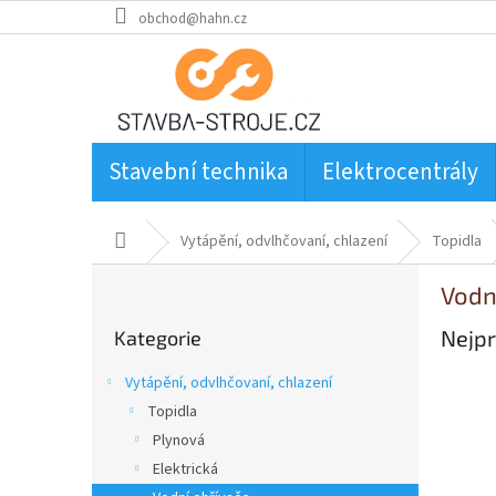
Přejít
obchod@hahn.cz
na
obsah
Stavební technika
Elektrocentrály
Domů
Vytápění, odvlhčovaní, chlazení
Topidla
P
Vodn
o
Přeskočit
s
Nejpr
Kategorie
kategorie
t
r
Vytápění, odvlhčovaní, chlazení
a
Topidla
n
Plynová
n
í
Elektrická
p