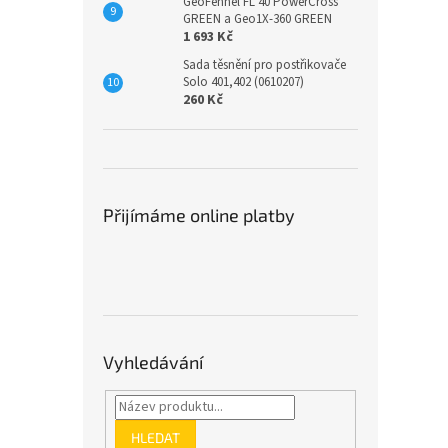
GeoFennel FL 40 PowerCross
GREEN a Geo1X-360 GREEN
1 693 Kč
Sada těsnění pro postřikovače
Solo 401,402 (0610207)
260 Kč
Přijímáme online platby
Vyhledávání
HLEDAT