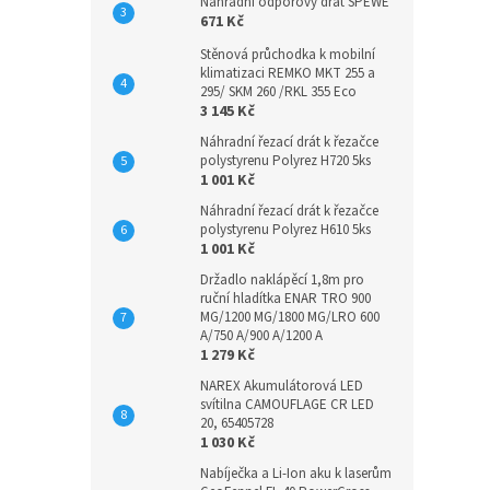
Náhradní odporový drát SPEWE
671 Kč
Stěnová průchodka k mobilní
klimatizaci REMKO MKT 255 a
295/ SKM 260 /RKL 355 Eco
3 145 Kč
Náhradní řezací drát k řezačce
polystyrenu Polyrez H720 5ks
1 001 Kč
Náhradní řezací drát k řezačce
polystyrenu Polyrez H610 5ks
1 001 Kč
Držadlo naklápěcí 1,8m pro
ruční hladítka ENAR TRO 900
MG/1200 MG/1800 MG/LRO 600
A/750 A/900 A/1200 A
1 279 Kč
NAREX Akumulátorová LED
svítilna CAMOUFLAGE CR LED
20, 65405728
1 030 Kč
Nabíječka a Li-Ion aku k laserům