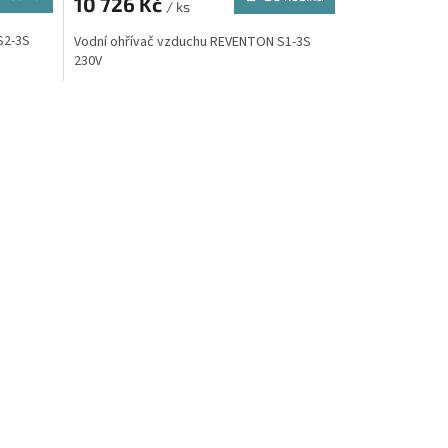
10 726 Kč
/ ks
S2-3S
Vodní ohřívač vzduchu REVENTON S1-3S
230V