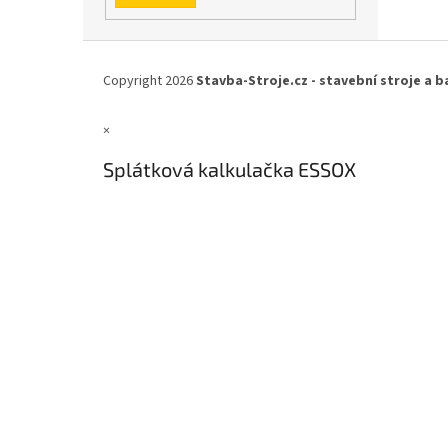
Z
á
Copyright 2026
Stavba-Stroje.cz - stavební stroje a b
p
a
×
t
í
Splátková kalkulačka ESSOX