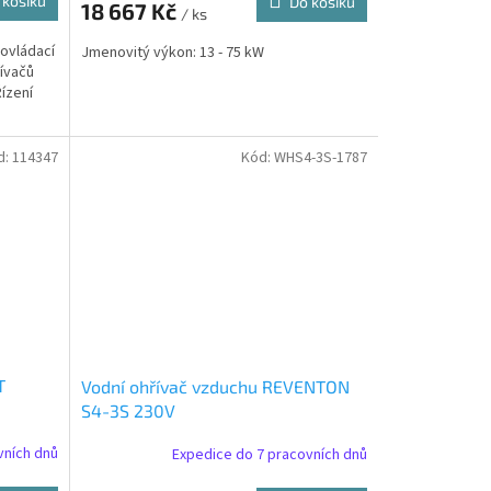
 košíku
Do košíku
18 667 Kč
/ ks
ovládací
Jmenovitý výkon: 13 - 75 kW
ívačů
ízení
d:
114347
Kód:
WHS4-3S-1787
T
Vodní ohřívač vzduchu REVENTON
S4-3S 230V
vních dnů
Expedice do 7 pracovních dnů