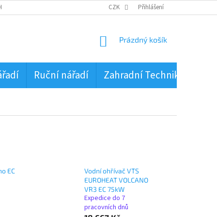
HRANA OSOBNÍCH ÚDAJŮ
CZK
Přihlášení
NÁKUPNÍ
Prázdný košík
KOŠÍK
ářadí
Ruční nářadí
Zahradní Technika
PŮJ
no EC
Vodní ohřívač VTS
EUROHEAT VOLCANO
VR3 EC 75kW
Expedice do 7
pracovních dnů