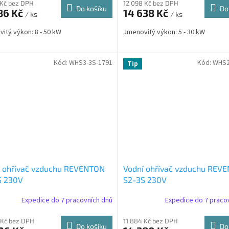
 Kč bez DPH
12 098 Kč bez DPH
Do košíku
Do
86 Kč
14 638 Kč
/ ks
/ ks
itý výkon: 8 - 50 kW
Jmenovitý výkon: 5 - 30 kW
Kód:
WHS3-3S-1791
Kód:
WHS2
Tip
í ohřívač vzduchu REVENTON
Vodní ohřívač vzduchu REV
S 230V
S2-3S 230V
Expedice do 7 pracovních dnů
Expedice do 7 praco
 Kč bez DPH
11 884 Kč bez DPH
Do košíku
Do