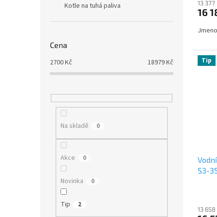
13 377
Kotle na tuhá paliva
16 1
Jmenov
Cena
Tip
2700
Kč
18979
Kč
Na skladě
0
Akce
0
Vodn
S3-3
Novinka
0
Tip
2
13 658