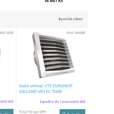
18 667 Kč
9
položek celkem
2801-0158
Kód:
165045
Vodní ohřívač VTS EUROHEAT
VOLCANO VR3 EC 75kW
vních dnů
Expedice do 7 pracovních dnů
15 427 Kč bez DPH