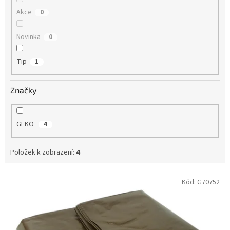
Akce
0
Novinka
0
Tip
1
Značky
GEKO
4
Položek k zobrazení:
4
V
Kód:
G70752
ý
p
i
s