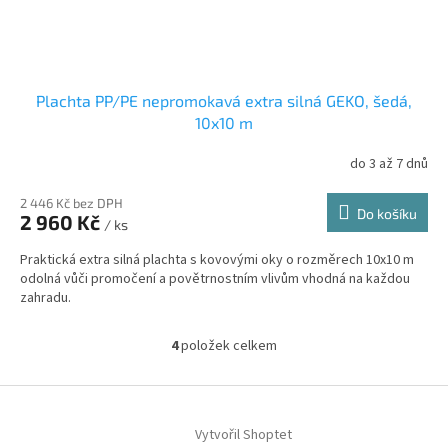
Plachta PP/PE nepromokavá extra silná GEKO, šedá,
10x10 m
do 3 až 7 dnů
2 446 Kč bez DPH
Do košíku
2 960 Kč
/ ks
Praktická extra silná plachta s kovovými oky o rozměrech 10x10 m
odolná vůči promočení a povětrnostním vlivům vhodná na každou
zahradu.
4
položek celkem
O
v
l
Z
á
á
d
Vytvořil Shoptet
p