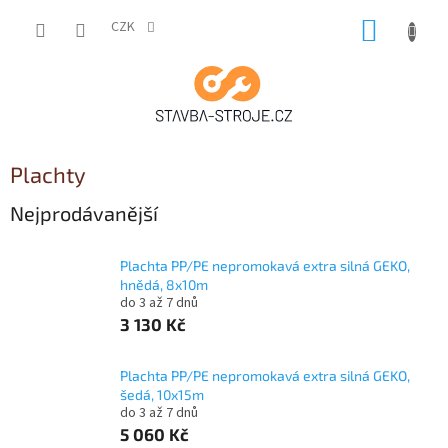
Přejít
NÁKUP
na
CZK
obsah
KOŠÍK
Plachty
Nejprodávanější
Plachta PP/PE nepromokavá extra silná GEKO,
hnědá, 8x10m
do 3 až 7 dnů
3 130 Kč
Plachta PP/PE nepromokavá extra silná GEKO,
šedá, 10x15m
do 3 až 7 dnů
5 060 Kč