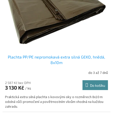
p
r
o
d
u
k
t
ů
Plachta PP/PE nepromokavá extra silná GEKO, hnědá,
8x10m
do 3 až 7 dnů
2 587 Kč bez DPH
Do košíku
3 130 Kč
/ ks
Praktická extra silná plachta s kovovými oky o rozměrech 8x10 m
odolná vůči promočení a povětrnostním vlivům vhodná na každou
zahradu.