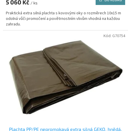
5 060 Kč
/ ks
Praktická extra silná plachta s kovovými oky o rozměrech 10x15 m
odolná vůči promočení a povětrnostním vlivům vhodná na každou
zahradu.
Kód:
G70754
Plachta PP/PE nepromokavá extra silná GEKO, hnědá,