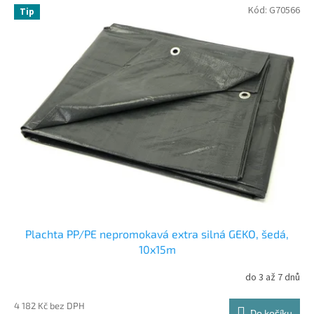
Kód:
G70566
Tip
Plachta PP/PE nepromokavá extra silná GEKO, šedá,
10x15m
do 3 až 7 dnů
4 182 Kč bez DPH
Do košíku