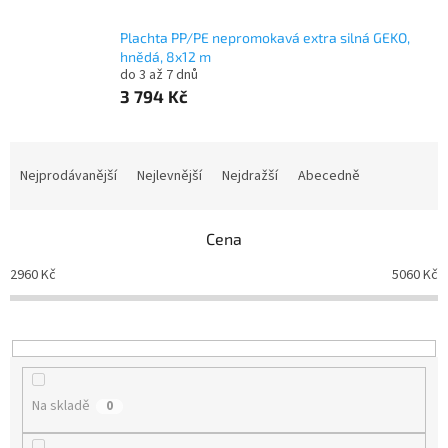
Plachta PP/PE nepromokavá extra silná GEKO,
hnědá, 8x12 m
do 3 až 7 dnů
3 794 Kč
Ř
a
Nejprodávanější
Nejlevnější
Nejdražší
Abecedně
z
e
n
Cena
í
2960
Kč
5060
Kč
p
r
o
d
u
k
Na skladě
0
t
ů