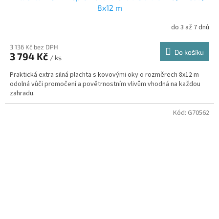
8x12 m
do 3 až 7 dnů
3 136 Kč bez DPH
Do košíku
3 794 Kč
/ ks
Praktická extra silná plachta s kovovými oky o rozměrech 8x12 m
odolná vůči promočení a povětrnostním vlivům vhodná na každou
zahradu.
Kód:
G70562