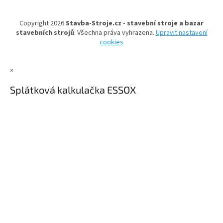
a
a
c
t
í
Copyright 2026
Stavba-Stroje.cz - stavební stroje a bazar
í
p
stavebních strojů
. Všechna práva vyhrazena.
Upravit nastavení
r
cookies
v
k
y
×
v
ý
Splátková kalkulačka ESSOX
p
i
s
u