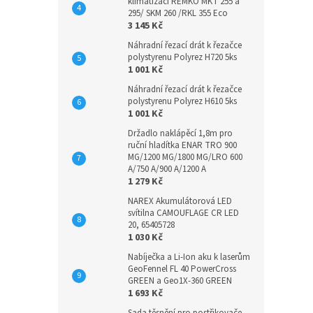
klimatizaci REMKO MKT 255 a
295/ SKM 260 /RKL 355 Eco
3 145 Kč
Náhradní řezací drát k řezačce
polystyrenu Polyrez H720 5ks
1 001 Kč
Náhradní řezací drát k řezačce
polystyrenu Polyrez H610 5ks
1 001 Kč
Držadlo naklápěcí 1,8m pro
ruční hladítka ENAR TRO 900
MG/1200 MG/1800 MG/LRO 600
A/750 A/900 A/1200 A
1 279 Kč
NAREX Akumulátorová LED
svítilna CAMOUFLAGE CR LED
20, 65405728
1 030 Kč
Nabíječka a Li-Ion aku k laserům
GeoFennel FL 40 PowerCross
GREEN a Geo1X-360 GREEN
1 693 Kč