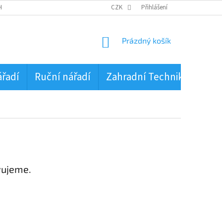
HRANA OSOBNÍCH ÚDAJŮ
CZK
Přihlášení
NÁKUPNÍ
Prázdný košík
KOŠÍK
ářadí
Ruční nářadí
Zahradní Technika
PŮJ
vujeme.