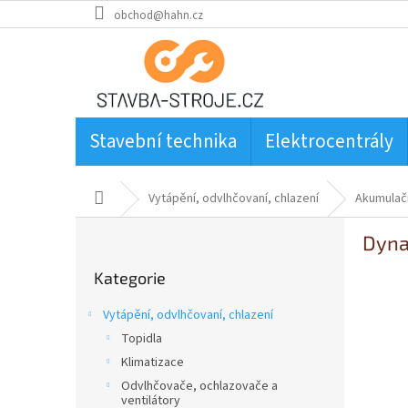
Přejít
obchod@hahn.cz
na
obsah
Stavební technika
Elektrocentrály
Domů
Vytápění, odvlhčovaní, chlazení
Akumulač
P
Dyna
o
Přeskočit
s
Kategorie
kategorie
t
r
Vytápění, odvlhčovaní, chlazení
a
Topidla
n
Klimatizace
n
í
Odvlhčovače, ochlazovače a
ventilátory
p