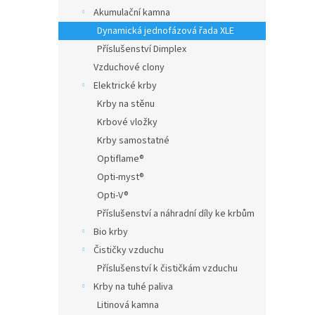
Akumulační kamna
a
n
Dynamická jednofázová řada XLE
e
Příslušenství Dimplex
l
Vzduchové clony
Elektrické krby
Krby na stěnu
Krbové vložky
Krby samostatné
Optiflame®
Opti-myst®
Opti-V®
Příslušenství a náhradní díly ke krbům
Bio krby
Čističky vzduchu
Příslušenství k čističkám vzduchu
Krby na tuhé paliva
Litinová kamna