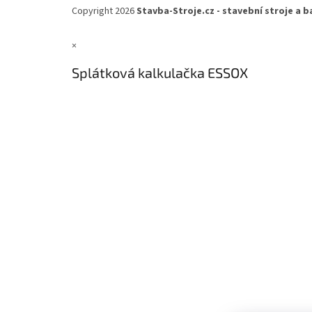
á
Copyright 2026
Stavba-Stroje.cz - stavební stroje a b
p
a
×
t
í
Splátková kalkulačka ESSOX