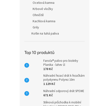
Ocelová kamna
Krbové vložky
Ohniště
Kachlová kamna
Grily
Kotle na tuhá paliva
Top 10 produktů
Fanola® palivo pro biokrby
Planika - lahev 1l
170 Kč
Náhradní řezací drát k řezačkám
polystyrenu Polyrez 10m
1 129 Kč
Náhradní odporový drát SPEWE
671 Kč
Stěnová průchodka k mobilní