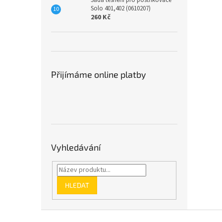
Sada těsnění pro postřikovače
Solo 401,402 (0610207)
260 Kč
Přijímáme online platby
Vyhledávání
HLEDAT
Z