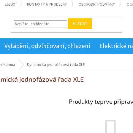
ESSOX
KONTAKTY A PRODEJNY
OBCHODNÍ PODMÍNKY
OC
HLEDAT
Vytápění, odvlhčovaní, chlazení
Elektrické n
ní kamna
Dynamická jednofázová řada XLE
mická jednofázová řada XLE
Produkty teprve připra