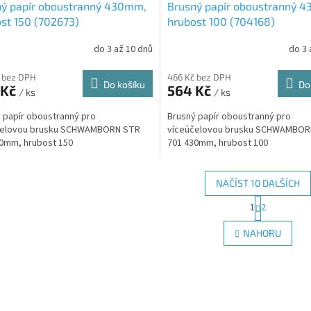
ný papír oboustranný 430mm,
Brusný papír oboustranný 
st 150 (702673)
hrubost 100 (704168)
do 3 až 10 dnů
do 3 
 bez DPH
466 Kč bez DPH
Do košíku
Do
 Kč
564 Kč
/ ks
/ ks
 papír oboustranný pro
Brusný papír oboustranný pro
čelovou brusku SCHWAMBORN STR
víceúčelovou brusku SCHWAMBOR
0mm, hrubost 150
701 430mm, hrubost 100
NAČÍST 10 DALŠÍCH
S
1
2
O
t
r
v
NAHORU
á
l
n
á
k
d
o
a
v
c
á
í
n