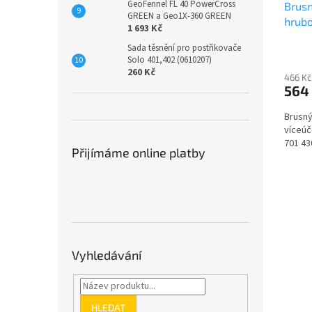
GeoFennel FL 40 PowerCross
Brus
GREEN a Geo1X-360 GREEN
hrubo
1 693 Kč
Sada těsnění pro postřikovače
Solo 401,402 (0610207)
260 Kč
466 Kč
564
Brusný
víceú
701 43
Přijímáme online platby
Vyhledávání
HLEDAT