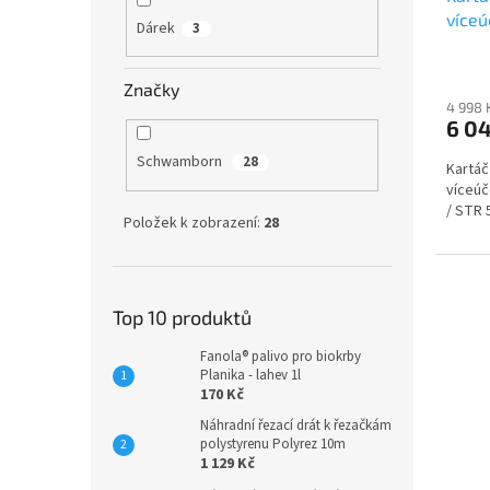
více
Dárek
3
ES 42
(404
Značky
4 998 
6 0
Schwamborn
28
Kartáč
víceú
/ STR 
Položek k zobrazení:
28
Top 10 produktů
Fanola® palivo pro biokrby
Planika - lahev 1l
170 Kč
Náhradní řezací drát k řezačkám
polystyrenu Polyrez 10m
1 129 Kč