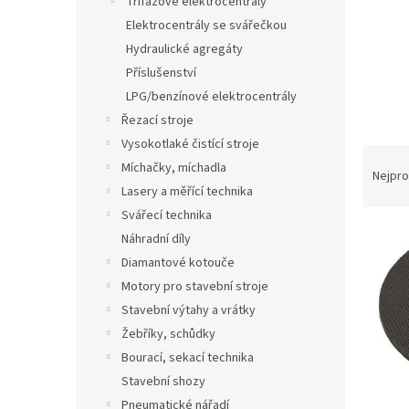
Třífázové elektrocentrály
a
Elektrocentrály se svářečkou
n
Hydraulické agregáty
e
Příslušenství
l
LPG/benzínové elektrocentrály
Řezací stroje
Vysokotlaké čistící stroje
Ř
Míchačky, míchadla
a
Nejpro
Lasery a měřící technika
z
e
V
Svářecí technika
n
ý
Náhradní díly
í
p
Diamantové kotouče
p
i
Motory pro stavební stroje
r
s
Stavební výtahy a vrátky
o
p
d
Žebříky, schůdky
r
u
o
Bourací, sekací technika
k
d
Stavební shozy
t
u
Pneumatické nářadí