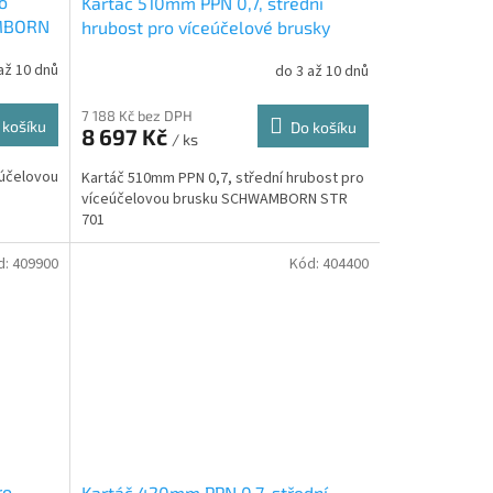
o
Kartáč 510mm PPN 0,7, střední
AMBORN
hrubost pro víceúčelové brusky
SCHWAMBORN STR 701 (510000)
až 10 dnů
do 3 až 10 dnů
7 188 Kč bez DPH
 košíku
Do košíku
8 697 Kč
/ ks
eúčelovou
Kartáč 510mm PPN 0,7, střední hrubost pro
víceúčelovou brusku SCHWAMBORN STR
701
d:
409900
Kód:
404400
ro
Kartáč 420mm PPN 0,7, střední