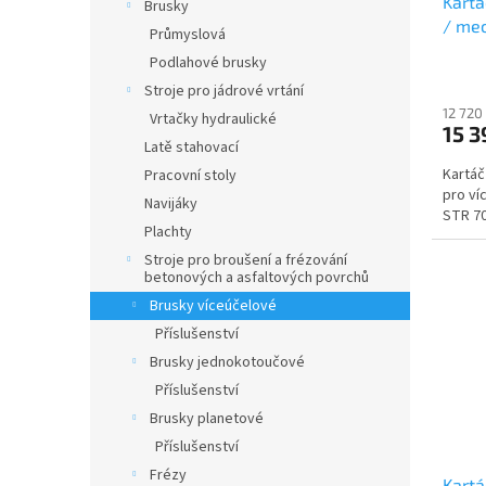
Kartá
Brusky
/ mec
Průmyslová
SCHW
Podlahové brusky
Stroje pro jádrové vrtání
12 720
Vrtačky hydraulické
15 3
Latě stahovací
Kartáč
Pracovní stoly
pro v
Navijáky
STR 7
Plachty
Stroje pro broušení a frézování
betonových a asfaltových povrchů
Brusky víceúčelové
Příslušenství
Brusky jednokotoučové
Příslušenství
Brusky planetové
Příslušenství
Frézy
Kartá