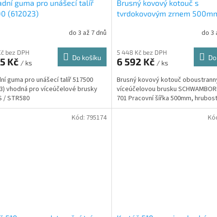
dní guma pro unášecí talíř
Brusný kovový kotouč s
0 (612023)
tvrdokovovým zrnem 500m
hrubost 14 (706109)
do 3 až 7 dnů
do 3 
Kč bez DPH
5 448 Kč bez DPH
Do košíku
Do
65 Kč
6 592 Kč
/ ks
/ ks
ní guma pro unášecí talíř 517500
Brusný kovový kotouč oboustrann
3) vhodná pro víceúčelové brusky
víceúčelovou brusku SCHWAMBOR
S / STR580
701 Pracovní šířka 500mm, hrubost
Kód:
795174
Kó