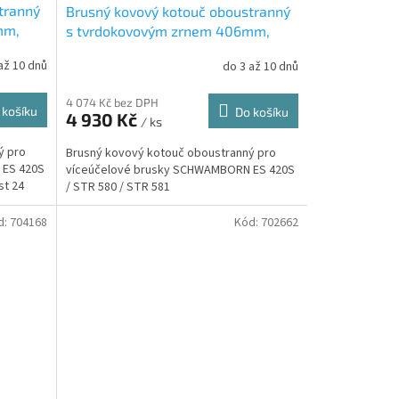
tranný
Brusný kovový kotouč oboustranný
mm,
s tvrdokovovým zrnem 406mm,
hrubost 14 (702672)
až 10 dnů
do 3 až 10 dnů
4 074 Kč bez DPH
 košíku
Do košíku
4 930 Kč
/ ks
ý pro
Brusný kovový kotouč oboustranný pro
 ES 420S
víceúčelové brusky SCHWAMBORN ES 420S
st 24
/ STR 580 / STR 581
d:
704168
Kód:
702662