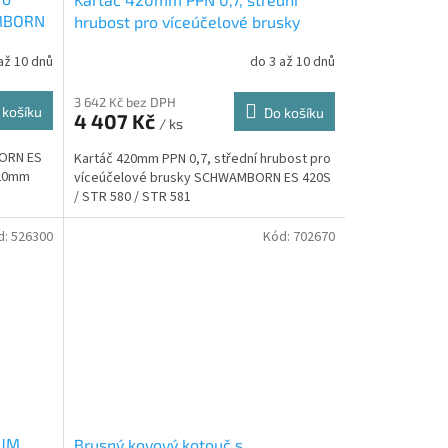
AMBORN
hrubost pro víceúčelové brusky
1
SCHWAMBORN ES 420S / STR 580
až 10 dnů
do 3 až 10 dnů
/ STR 581 (404400)
3 642 Kč bez DPH
 košíku
Do košíku
4 407 Kč
/ ks
BORN ES
Kartáč 420mm PPN 0,7, střední hrubost pro
420mm
víceúčelové brusky SCHWAMBORN ES 420S
/ STR 580 / STR 581
d:
526300
Kód:
702670
DUM
Brusný kovový kotouč s