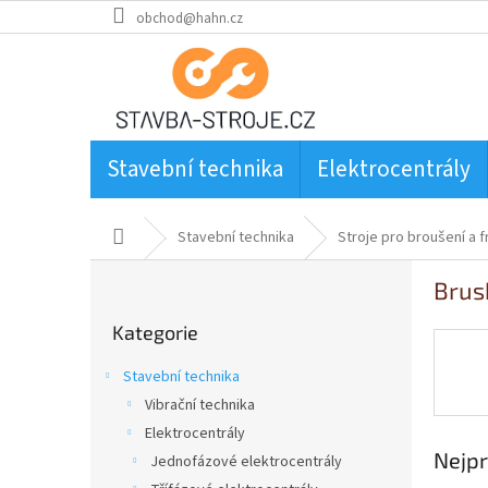
Přejít
obchod@hahn.cz
na
obsah
Stavební technika
Elektrocentrály
Domů
Stavební technika
Stroje pro broušení a 
P
Brus
o
Přeskočit
s
Kategorie
kategorie
t
r
Stavební technika
a
Vibrační technika
n
Elektrocentrály
n
Nejpr
í
Jednofázové elektrocentrály
p