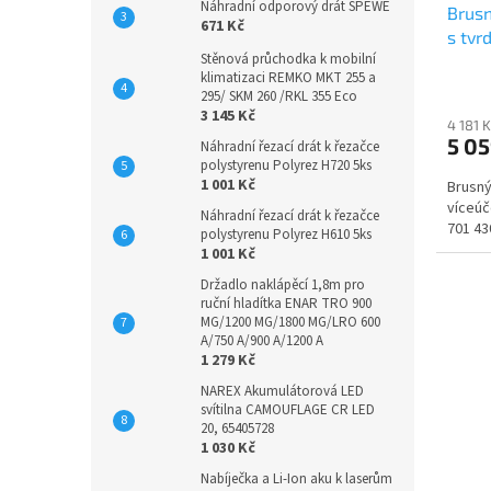
Náhradní odporový drát SPEWE
Brusn
671 Kč
s tv
Stěnová průchodka k mobilní
hrubo
klimatizaci REMKO MKT 255 a
295/ SKM 260 /RKL 355 Eco
3 145 Kč
4 181 
5 0
Náhradní řezací drát k řezačce
polystyrenu Polyrez H720 5ks
1 001 Kč
Brusný
víceú
Náhradní řezací drát k řezačce
701 4
polystyrenu Polyrez H610 5ks
1 001 Kč
Držadlo naklápěcí 1,8m pro
ruční hladítka ENAR TRO 900
MG/1200 MG/1800 MG/LRO 600
A/750 A/900 A/1200 A
1 279 Kč
NAREX Akumulátorová LED
svítilna CAMOUFLAGE CR LED
20, 65405728
1 030 Kč
Nabíječka a Li-Ion aku k laserům