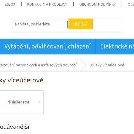
ESSOX
KONTAKTY A PRODEJNY
OBCHODNÍ PODMÍNKY
OC
HLEDAT
Vytápění, odvlhčovaní, chlazení
Elektrické n
frézování betonových a asfaltových povrchů
Brusky víceúčelové
ky víceúčelové
Příslušenství
odávanější