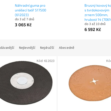
Náhradní guma pro
Brusný kovový k
unášecí talíř 517500
s tvrdokovovým
(612023)
zrnem 500mm,
do 3 až 7 dnů
hrubost 14 (7061
do 3 až 10 dnů
3 065 Kč
6 592 Kč
dávanější
Nejlevnější
Nejdražší
Abecedně
Kód:
612023
Kó