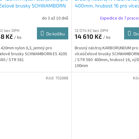
účelové brusky SCHWAMBORN
400mm, hrubost 16 pro více
0S / STR 580 / STR 581
brusky SCHWAMBORN ES 42
do 3 až 10 dnů
Expedice do 7 praco
500)
STR 580 (526300)
Kč bez DPH
12 074 Kč bez DPH
Do košíku
Do
48 Kč
14 610 Kč
/ ks
/ ks
 420mm nylon 0,3, jemný pro
Brusný nástroj KARBORUNDUM pro
čelové brusky SCHWAMBORN ES 420S
víceúčelové brusky SCHWAMBORN
580 / STR 581
/ STR 580 400mm, hrubost 16, výš
100mm
Kód:
702668
Kó