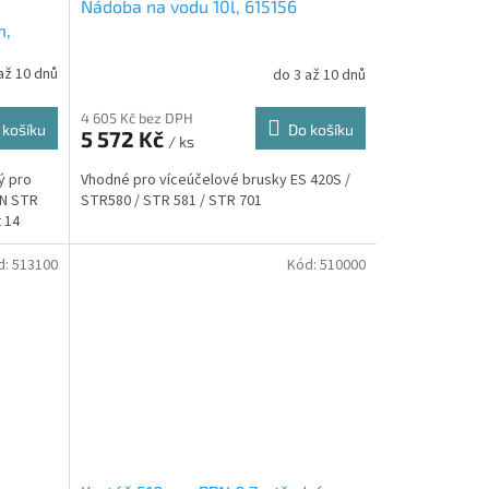
Nádoba na vodu 10l, 615156
m,
až 10 dnů
do 3 až 10 dnů
4 605 Kč bez DPH
 košíku
Do košíku
5 572 Kč
/ ks
ý pro
Vhodné pro víceúčelové brusky ES 420S /
N STR
STR580 / STR 581 / STR 701
 14
d:
513100
Kód:
510000