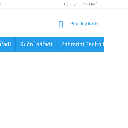
HRANA OSOBNÍCH ÚDAJŮ
CZK
Přihlášení
NÁKUPNÍ
Prázdný košík
KOŠÍK
ářadí
Ruční nářadí
Zahradní Technika
PŮJ