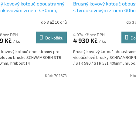
ý kovový kotouč oboustranný
Brusný kovový kotouč obous
rdokovovým zrnem 430mm,
s tvrdokovovým zrnem 406
st 14 (702668)
hrubost 24 (706106)
do 3 až 10 dnů
do 3 
Kč bez DPH
4 074 Kč bez DPH
Do košíku
Do
59 Kč
4 930 Kč
/ ks
/ ks
 kovový kotouč oboustranný pro
Brusný kovový kotouč oboustrann
čelovou brusku SCHWAMBORN STR
víceúčelové brusky SCHWAMBORN
30mm, hrubost 14
/ STR 580 / STR 581 406mm, hrubo
Kód:
702673
Kó