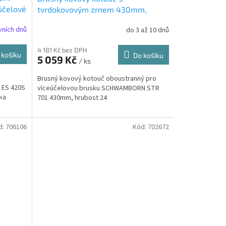
účelové
tvrdokovovým zrnem 430mm,
0S /
hrubost 24 (702670)
vních dnů
do 3 až 10 dnů
4 181 Kč bez DPH
 košíku
Do košíku
5 059 Kč
/ ks
Brusný kovový kotouč oboustranný pro
 ES 420S
víceúčelovou brusku SCHWAMBORN STR
ka
701 430mm, hrubost 24
d:
706106
Kód:
702672