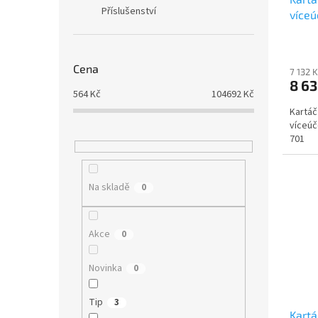
Příslušenství
více
STR 7
Cena
7 132 
8 6
564
Kč
104692
Kč
Kartáč
víceú
701
Na skladě
0
Akce
0
Novinka
0
Tip
3
Kartá