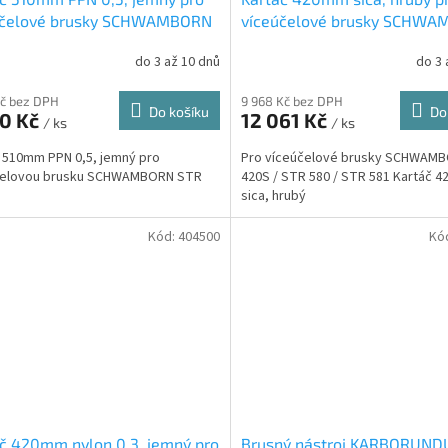
účelové brusky SCHWAMBORN
víceúčelové brusky SCHW
01 (511800)
ES 420S / STR 580 / STR 58
do 3 až 10 dnů
do 3 
(409900)
Kč bez DPH
9 968 Kč bez DPH
Do košíku
Do
30 Kč
12 061 Kč
/ ks
/ ks
 510mm PPN 0,5, jemný pro
Pro víceúčelové brusky SCHWAM
čelovou brusku SCHWAMBORN STR
420S / STR 580 / STR 581 Kartáč 
sica, hrubý
Kód:
404500
Kó
č 420mm nylon 0,3, jemný pro
Brusný nástroj KARBORUN