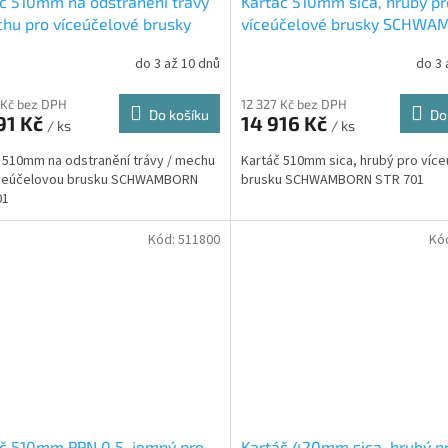
č 510mm na odstranění trávy
Kartáč 510mm sica, hrubý pr
hu pro víceúčelové brusky
víceúčelové brusky SCHW
AMBORN STR 701 (795174)
STR 701 (513100)
do 3 až 10 dnů
do 3 
 Kč bez DPH
12 327 Kč bez DPH
Do košíku
Do
91 Kč
14 916 Kč
/ ks
/ ks
 510mm na odstranění trávy / mechu
Kartáč 510mm sica, hrubý pro víc
íceúčelovou brusku SCHWAMBORN
brusku SCHWAMBORN STR 701
01
Kód:
511800
Kó
č 510mm PPN 0,5, jemný pro
Kartáč 420mm sica, hrubý p