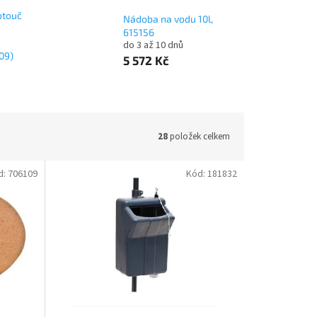
otouč
Nádoba na vodu 10l,
615156
do 3 až 10 dnů
09)
5 572 Kč
28
položek celkem
d:
706109
Kód:
181832