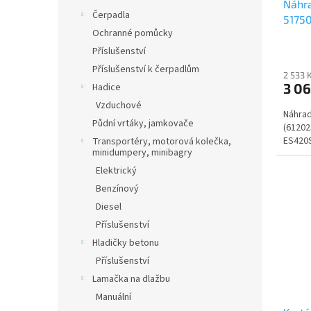
ů
Náhra
k
Čerpadla
51750
t
Ochranné pomůcky
ů
Příslušenství
Příslušenství k čerpadlům
2 533 
3 0
Hadice
Vzduchové
Náhrad
Půdní vrtáky, jamkovače
(61202
ES420
Transportéry, motorová kolečka,
minidumpery, minibagry
Elektrický
Benzínový
Diesel
Příslušenství
Hladičky betonu
Příslušenství
Lamačka na dlažbu
Manuální