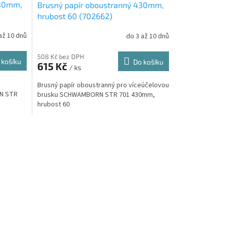
430mm,
Brusný papír oboustranný 430mm,
hrubost 60 (702662)
až 10 dnů
do 3 až 10 dnů
508 Kč bez DPH
 košíku
Do košíku
615 Kč
/ ks
Brusný papír oboustranný pro víceúčelovou
N STR
brusku SCHWAMBORN STR 701 430mm,
hrubost 60