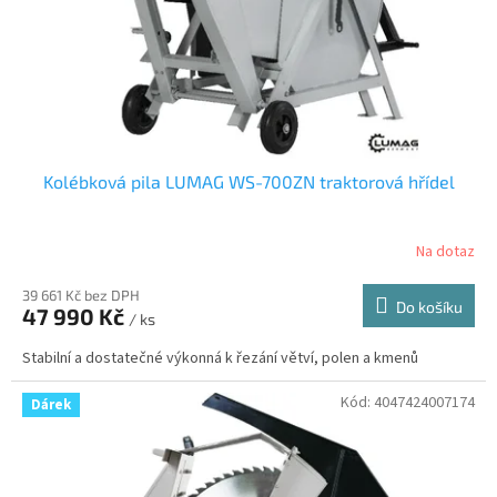
d
u
k
t
ů
Kolébková pila LUMAG WS-700ZN traktorová hřídel
Na dotaz
39 661 Kč bez DPH
Do košíku
47 990 Kč
/ ks
Stabilní a dostatečné výkonná k řezání větví, polen a kmenů
Kód:
4047424007174
Dárek