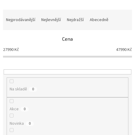
Ř
a
Nejprodávanější
Nejlevnější
Nejdražší
Abecedně
z
e
n
Cena
í
27990
Kč
47990
Kč
p
r
o
d
u
k
Na skladě
0
t
ů
Akce
0
Novinka
0