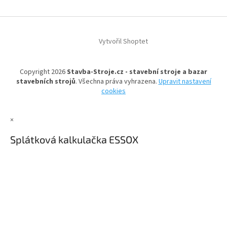
O
v
l
Z
á
á
d
Vytvořil Shoptet
p
a
a
c
t
í
Copyright 2026
Stavba-Stroje.cz - stavební stroje a bazar
í
p
stavebních strojů
. Všechna práva vyhrazena.
Upravit nastavení
r
cookies
v
k
y
×
v
ý
Splátková kalkulačka ESSOX
p
i
s
u