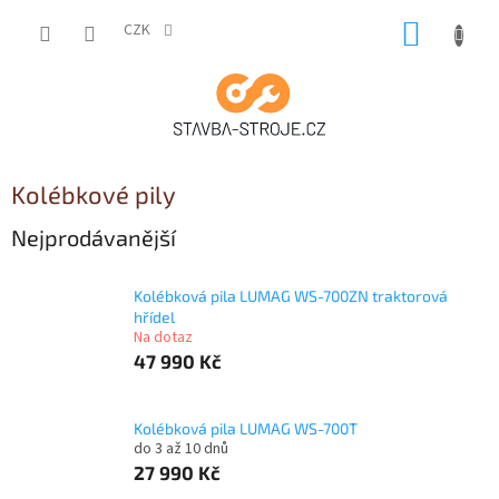
Přejít
NÁKUP
na
CZK
obsah
KOŠÍK
Kolébkové pily
Nejprodávanější
Kolébková pila LUMAG WS-700ZN traktorová
hřídel
Na dotaz
47 990 Kč
Kolébková pila LUMAG WS-700T
do 3 až 10 dnů
27 990 Kč