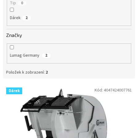
Tip
0
Dárek
2
Značky
Lumag Germany
2
Položek k zobrazení:
2
V
Kód:
4047424007761
Dárek
ý
p
i
s
p
r
o