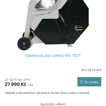
Kolébková pila LUMAG WS-700T
do 3 až 10 dnů
23 132 Kč bez DPH
Do košíku
27 990 Kč
/ ks
Stabilní a dostatečné výkonná k řezání větví, polen a kmenů
2
položek celkem