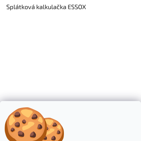
ý
Splátková kalkulačka ESSOX
p
i
s
u