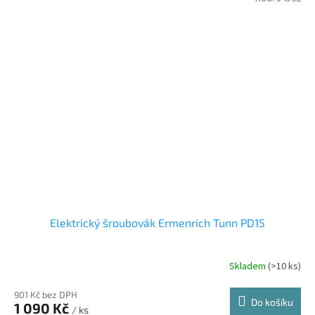
Elektrický šroubovák Ermenrich Tunn PD15
Skladem
(
>10 ks
)
901 Kč bez DPH
Do košíku
1 090 Kč
/ ks