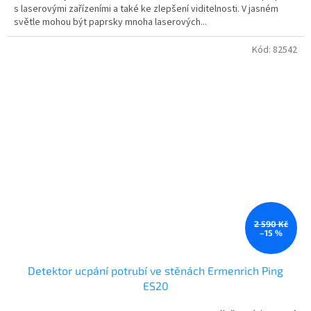
s laserovými zařízeními a také ke zlepšení viditelnosti. V jasném
světle mohou být paprsky mnoha laserových...
Kód:
82542
2 590 Kč
–15 %
Detektor ucpání potrubí ve stěnách Ermenrich Ping
ES20