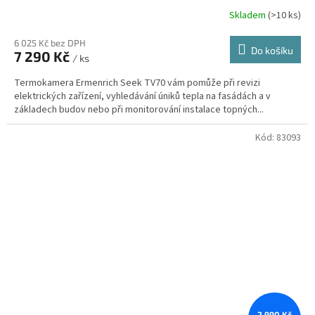
Skladem
(
>10 ks
)
6 025 Kč bez DPH
Do košíku
7 290 Kč
/ ks
Termokamera Ermenrich Seek TV70 vám pomůže při revizi
elektrických zařízení, vyhledávání úniků tepla na fasádách a v
základech budov nebo při monitorování instalace topných...
Kód:
83093
2 990 Kč