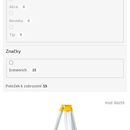
Akce
0
Novinka
0
Tip
0
Značky
Ermenrich
15
Položek k zobrazení:
15
V
Kód:
86259
ý
p
i
s