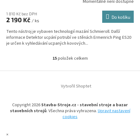
Momentálně není dostupné
1 810 Kč bez DPH
Do košíku
2 190 Kč
/ ks
Tento nástroj je vybaven technologií mazání Schmieroll. Další
informace Detektor ucpání potrubí ve stěnách Ermenrich Ping ES20
je určen k vyhledávání ucpaných kovových...
15
položek celkem
O
v
l
Z
á
á
d
Vytvořil Shoptet
p
a
a
c
t
í
Copyright 2026
Stavba-Stroje.cz - stavební stroje a bazar
í
p
stavebních strojů
. Všechna práva vyhrazena.
Upravit nastavení
r
cookies
v
k
y
×
v