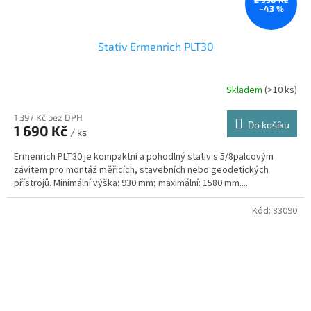
–43 %
Stativ Ermenrich PLT30
Skladem
(
>10 ks
)
1 397 Kč bez DPH
Do košíku
1 690 Kč
/ ks
Ermenrich PLT30 je kompaktní a pohodlný stativ s 5/8palcovým
závitem pro montáž měřicích, stavebních nebo geodetických
přístrojů. Minimální výška: 930 mm; maximální: 1580 mm....
Kód:
83090