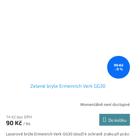
99 Kč
–9 %
Zelené brýle Ermenrich Verk GG30
Momentálně není dostupné
74 Kč bez DPH
Do košíku
90 Kč
/ ks
Laserové brýle Ermenrich Verk GG30 slouží k ochraně zraku při práci