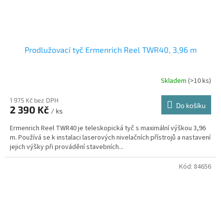
Prodlužovací tyč Ermenrich Reel TWR40, 3,96 m
Skladem
(
>10 ks
)
1 975 Kč bez DPH
Do košíku
2 390 Kč
/ ks
Ermenrich Reel TWR40 je teleskopická tyč s maximální výškou 3,96
m. Používá se k instalaci laserových nivelačních přístrojů a nastavení
jejich výšky při provádění stavebních...
Kód:
84656