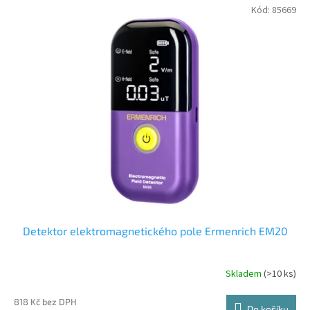
Kód:
85669
Detektor elektromagnetického pole Ermenrich EM20
Skladem
(
>10 ks
)
818 Kč bez DPH
Do košíku