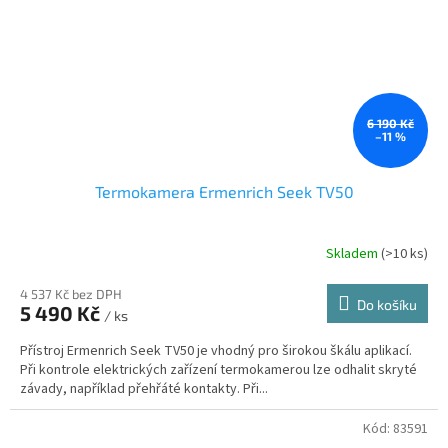
6 190 Kč
–11 %
Termokamera Ermenrich Seek TV50
Skladem
(
>10 ks
)
4 537 Kč bez DPH
Do košíku
5 490 Kč
/ ks
Přístroj Ermenrich Seek TV50 je vhodný pro širokou škálu aplikací.
Při kontrole elektrických zařízení termokamerou lze odhalit skryté
závady, například přehřáté kontakty. Při...
Kód:
83591