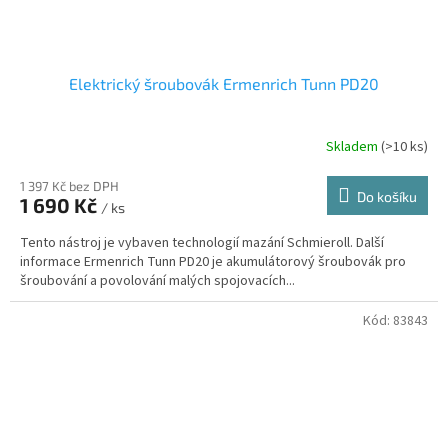
Elektrický šroubovák Ermenrich Tunn PD20
Skladem
(
>10 ks
)
1 397 Kč bez DPH
Do košíku
1 690 Kč
/ ks
Tento nástroj je vybaven technologií mazání Schmieroll. Další
informace Ermenrich Tunn PD20 je akumulátorový šroubovák pro
šroubování a povolování malých spojovacích...
Kód:
83843