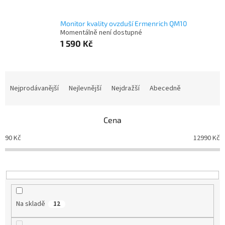
Monitor kvality ovzduší Ermenrich QM10
Momentálně není dostupné
1 590 Kč
Ř
a
Nejprodávanější
Nejlevnější
Nejdražší
Abecedně
z
e
n
Cena
í
90
Kč
12990
Kč
p
r
o
d
u
k
Na skladě
12
t
ů