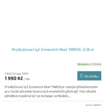
Prodlužovací tyč Ermenrich Reel TWR30, 3,36 m
Skladem
(
>10 ks
)
1 645 Kč bez DPH
Do košíku
1 990 Kč
/ ks
Prodlužovací tyč Ermenrich Reel TWR30 je cenným příslušenstvím
pro časté uživatele laserových nivelačních přístrojů. Tato dlouhá
pětidílná rozpěrná tyč se instaluje vertikálně,...
Kód:
84562