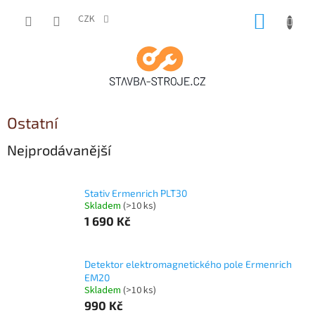
Přejít
NÁKUP
na
CZK
obsah
KOŠÍK
Ostatní
Nejprodávanější
Stativ Ermenrich PLT30
Skladem
(
>10 ks
)
1 690 Kč
Detektor elektromagnetického pole Ermenrich
EM20
Skladem
(
>10 ks
)
990 Kč