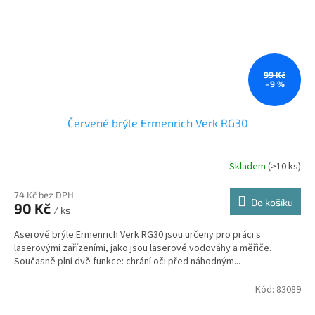
99 Kč
–9 %
Červené brýle Ermenrich Verk RG30
Skladem
(
>10 ks
)
74 Kč bez DPH
Do košíku
90 Kč
/ ks
Aserové brýle Ermenrich Verk RG30 jsou určeny pro práci s
laserovými zařízeními, jako jsou laserové vodováhy a měřiče.
Současně plní dvě funkce: chrání oči před náhodným...
Kód:
83089