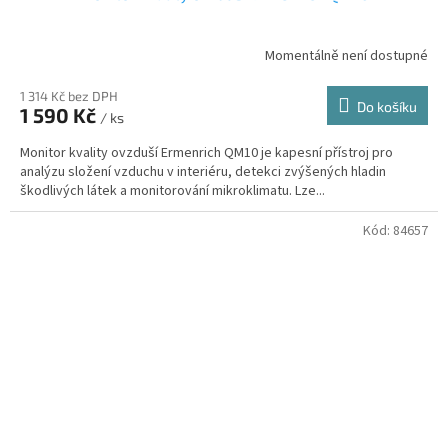
Momentálně není dostupné
1 314 Kč bez DPH
Do košíku
1 590 Kč
/ ks
Monitor kvality ovzduší Ermenrich QM10 je kapesní přístroj pro
analýzu složení vzduchu v interiéru, detekci zvýšených hladin
škodlivých látek a monitorování mikroklimatu. Lze...
Kód:
84657