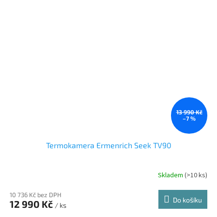
13 990 Kč
–7 %
Termokamera Ermenrich Seek TV90
Skladem
(
>10 ks
)
10 736 Kč bez DPH
Do košíku
12 990 Kč
/ ks