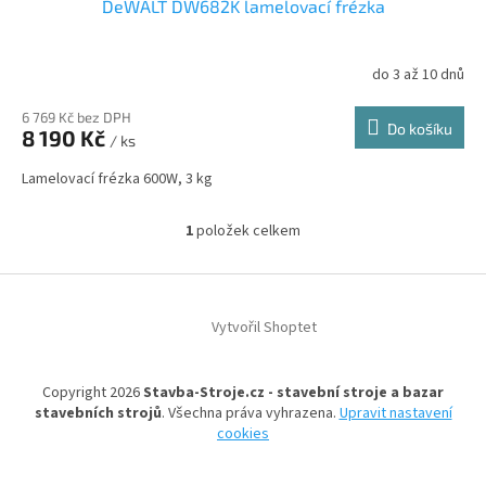
DeWALT DW682K lamelovací frézka
do 3 až 10 dnů
6 769 Kč bez DPH
Do košíku
8 190 Kč
/ ks
Lamelovací frézka 600W, 3 kg
1
položek celkem
O
v
l
Z
á
á
d
Vytvořil Shoptet
p
a
a
c
t
í
Copyright 2026
Stavba-Stroje.cz - stavební stroje a bazar
í
p
stavebních strojů
. Všechna práva vyhrazena.
Upravit nastavení
r
cookies
v
k