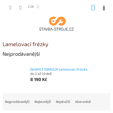
Přejít
NÁKUP
na
CZK
obsah
KOŠÍK
Lamelovací frézky
Nejprodávanější
DeWALT DW682K lamelovací frézka
do 3 až 10 dnů
8 190 Kč
Ř
a
Nejprodávanější
Nejlevnější
Nejdražší
Abecedně
z
e