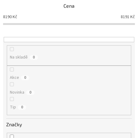
n
Cena
í
8190
Kč
8191
Kč
p
r
o
d
u
k
Na skladě
0
t
ů
Akce
0
Novinka
0
Tip
0
Značky