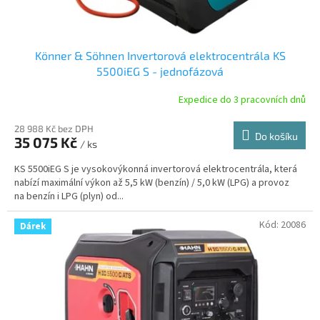
Könner & Söhnen Invertorová elektrocentrála KS
5500iEG S - jednofázová
Expedice do 3 pracovních dnů
28 988 Kč bez DPH
Do košíku
35 075 Kč
/ ks
KS 5500iEG S je vysokovýkonná invertorová elektrocentrála, která
nabízí maximální výkon až 5,5 kW (benzín) / 5,0 kW (LPG) a provoz
na benzín i LPG (plyn) od...
Kód:
20086
Dárek