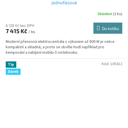
A
jednofázová
R
Skladem
(
2 ks
)
M
6 128 Kč bez DPH
Do košíku
7 415 Kč
/ ks
A
Moderní přenosná elektrocentrála s výkonem až 800 W je velice
kompaktní a skladná, a proto se skvěle hodí například pro
kempování a nabíjení mobilu či notebooku.
Kód:
105412
Tip
Dárek