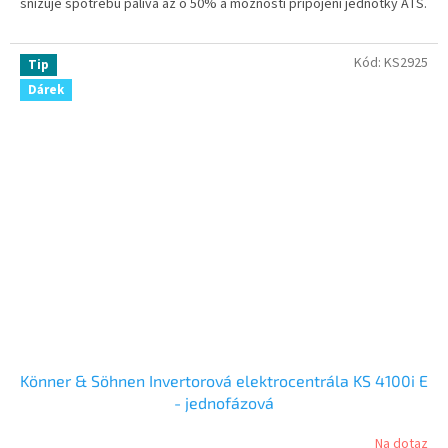
snižuje spotřebu paliva až o 50% a možností připojení jednotky ATS.
Kód:
KS2925
Tip
Dárek
Könner & Söhnen Invertorová elektrocentrála KS 4100i E
- jednofázová
Na dotaz