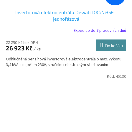
Invertorová elektrocentrála Dewalt DXGNi35E -
jednofázová
Expedice do 7 pracovních dnů
22 250 Kč bez DPH
Do košíku
26 923 Kč
/ ks
Odhlučněná benzínová invertorová elektrocentrála o max. výkonu
3,4 kVA a napětím 230V, s ručním i elektrickým startováním
Kód:
45130