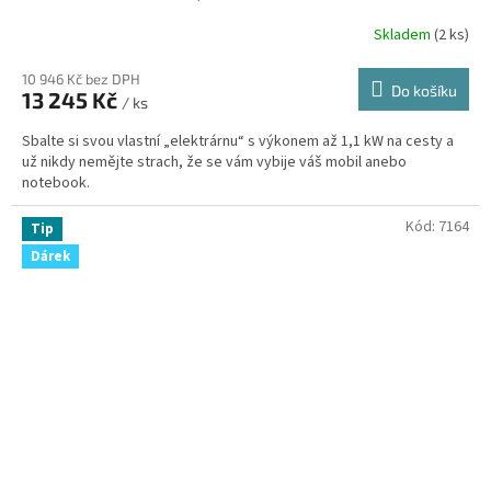
Skladem
(
2 ks
)
10 946 Kč bez DPH
Do košíku
13 245 Kč
/ ks
Sbalte si svou vlastní „elektrárnu“ s výkonem až 1,1 kW na cesty a
už nikdy nemějte strach, že se vám vybije váš mobil anebo
notebook.
Kód:
7164
Tip
Dárek