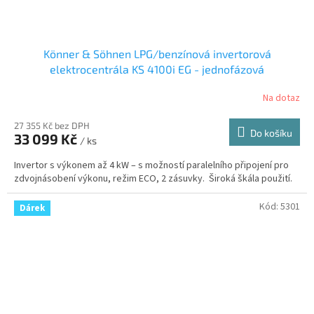
Könner & Söhnen LPG/benzínová invertorová
elektrocentrála KS 4100i EG - jednofázová
Na dotaz
27 355 Kč bez DPH
Do košíku
33 099 Kč
/ ks
Invertor s výkonem až 4 kW – s možností paralelního připojení pro
zdvojnásobení výkonu, režim ECO, 2 zásuvky. Široká škála použití.
Kód:
5301
Dárek