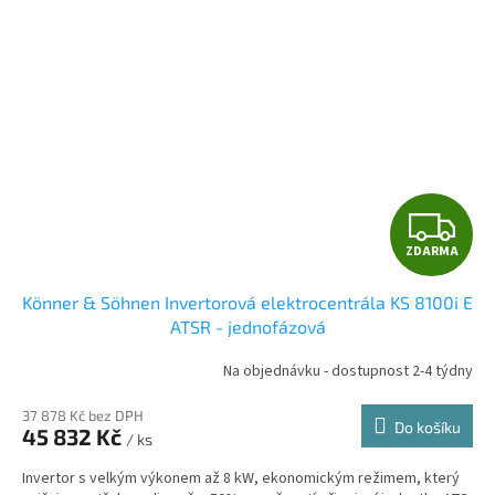
Z
ZDARMA
D
Könner & Söhnen Invertorová elektrocentrála KS 8100i E
A
ATSR - jednofázová
R
Na objednávku - dostupnost 2-4 týdny
M
37 878 Kč bez DPH
Do košíku
45 832 Kč
/ ks
A
Invertor s velkým výkonem až 8 kW, ekonomickým režimem, který