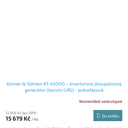
Könner & Söhnen KS 4500iG – Invertorový dvoupalivový
generátor (benzín/LPG) - jednofázová
Momentálně nedostupné
12 958 Kč bez DPH
Do košíku
15 679 Kč
/ ks