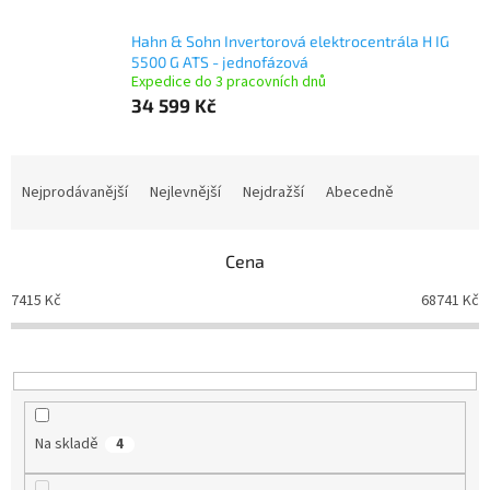
Hahn & Sohn Invertorová elektrocentrála H IG
5500 G ATS - jednofázová
Expedice do 3 pracovních dnů
34 599 Kč
Ř
a
Nejprodávanější
Nejlevnější
Nejdražší
Abecedně
z
e
n
Cena
í
7415
Kč
68741
Kč
p
r
o
d
u
k
Na skladě
4
t
ů