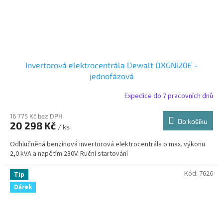
Invertorová elektrocentrála Dewalt DXGNi20E -
jednofázová
Expedice do 7 pracovních dnů
16 775 Kč bez DPH
Do košíku
20 298 Kč
/ ks
Odhlučněná benzínová invertorová elektrocentrála o max. výkonu
2,0 kVA a napětím 230V. Ruční startování
Kód:
7626
Tip
Dárek