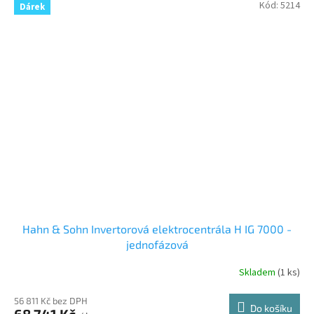
Kód:
5214
Dárek
Hahn & Sohn Invertorová elektrocentrála H IG 7000 -
jednofázová
Skladem
(
1 ks
)
56 811 Kč bez DPH
Do košíku
68 741 Kč