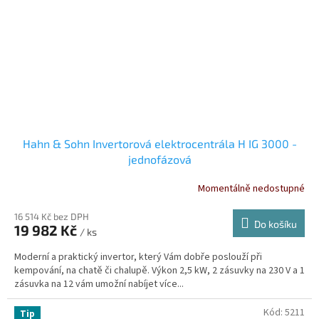
Hahn & Sohn Invertorová elektrocentrála H IG 3000 -
jednofázová
Momentálně nedostupné
16 514 Kč bez DPH
Do košíku
19 982 Kč
/ ks
Moderní a praktický invertor, který Vám dobře poslouží při
kempování, na chatě či chalupě. Výkon 2,5 kW, 2 zásuvky na 230 V a 1
zásuvka na 12 vám umožní nabíjet více...
Kód:
5211
Tip