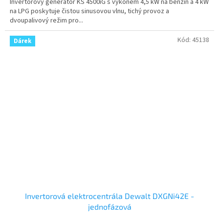
Invertorový generátor KS 4500iG s výkonem 4,5 kW na benzín a 4 kW
na LPG poskytuje čistou sinusovou vlnu, tichý provoz a
dvoupalivový režim pro...
Kód:
45138
Dárek
Invertorová elektrocentrála Dewalt DXGNi42E -
jednofázová