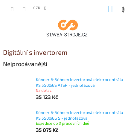
Přejít
NÁKUP
na
CZK
obsah
KOŠÍK
Digitální s invertorem
Nejprodávanější
Könner & Söhnen Invertorová elektrocentrála
KS 5500iES ATSR - jednofázová
Na dotaz
35 123 Kč
Könner & Söhnen Invertorová elektrocentrála
KS 5500iEG S - jednofázová
Expedice do 3 pracovních dnů
35 075 Kč