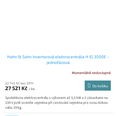
Hahn & Sohn Invertorová elektrocentrála H IG 3500E -
jednofázová
Momentálně nedostupné
22 745 Kč bez DPH
Do košíku
27 521 Kč
/ ks
Spolehlivou elektrocentrálu s výkonem až 3,3 kW a 2 zásuvkami na
230 V jistě oceníte zejména při cestování zejména pro svou nízkou
váhu 29 kg.