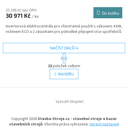
25 596 Kč bez DPH
Do košíku
30 971 Kč
/ ks
Invertorová elektrocentrála pro všestranné použití s výkonem 4 kW,
režimem ECO a 2 zásuvkami pro pohodlné připojení více spotřebičů.
NAČÍST DALŠÍ 4
S
1
2
t
O
r
22
položek celkem
v
á
l
NAHORU
n
á
k
d
o
v
Z
a
á
c
á
n
í
Vytvořil Shoptet
p
í
p
a
r
t
v
Copyright 2026
Stavba-Stroje.cz - stavební stroje a bazar
í
k
stavebních strojů
. Všechna práva vyhrazena.
Upravit nastavení