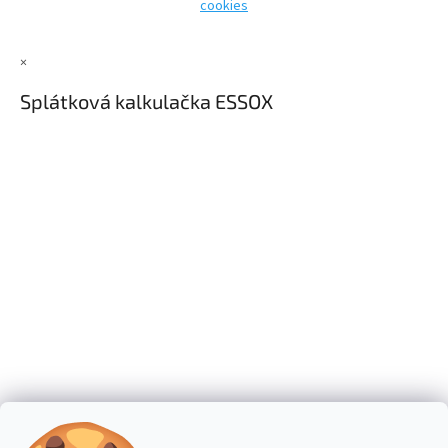
y
cookies
v
ý
p
×
i
s
Splátková kalkulačka ESSOX
u