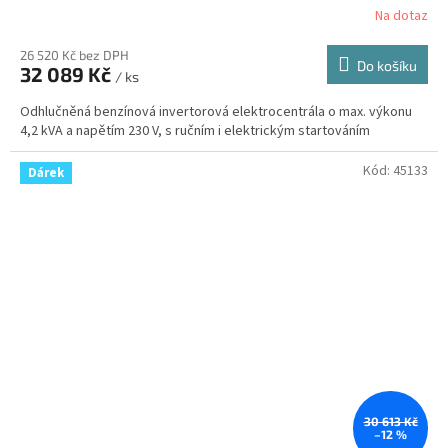
Na dotaz
26 520 Kč bez DPH
Do košíku
32 089 Kč
/ ks
Odhlučněná benzínová invertorová elektrocentrála o max. výkonu
4,2 kVA a napětím 230 V, s ručním i elektrickým startováním
Kód:
45133
Dárek
30 613 Kč
–12 %