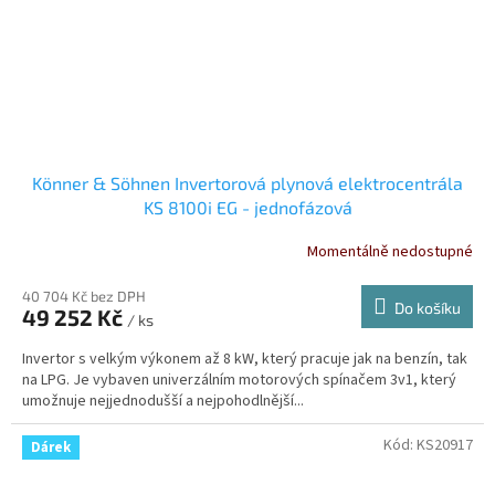
Könner & Söhnen Invertorová plynová elektrocentrála
KS 8100i EG - jednofázová
Momentálně nedostupné
40 704 Kč bez DPH
Do košíku
49 252 Kč
/ ks
Invertor s velkým výkonem až 8 kW, který pracuje jak na benzín, tak
na LPG. Je vybaven univerzálním motorových spínačem 3v1, který
umožnuje nejjednodušší a nejpohodlnější...
Kód:
KS20917
Dárek