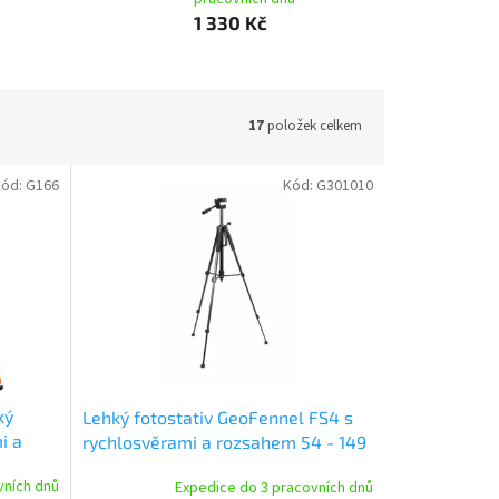
1 330 Kč
17
položek celkem
Kód:
G166
Kód:
G301010
ký
Lehký fotostativ GeoFennel FS4 s
i a
rychlosvěrami a rozsahem 54 - 149
cm
vních dnů
Expedice do 3 pracovních dnů