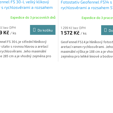
nnel FS 30-L velký klikový
Fotostativ Geofennel FS14 s
v s rychlosvěrami a rozsahem
rychlosvěrami a rozsahem 57
285 cm
cm
Expedice do 3 pracovních dnů
Expedice do 3 praco
Kč bez DPH
1 299 Kč bez DPH
Do košíku
Do
9 Kč
1 572 Kč
/ ks
/ ks
nel FS 30-L je střední hliníkový
GeoFennel FS14 je hliníkový fotost
ý stativ s rovnou hlavou a aretací
aretací ramen rychlosvěrami. Jeho
rychlosvěrami. Jeho maximální
maximální výška je 188 cm a je vh
je 285 cm a je vhodný zejména pro
zejména pro lehké liniové a bodov
ní přístroje,...
O
v
l
á
d
a
c
í
p
r