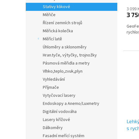
Stativy klikové
3 099 
3 7
Měřiče
Řízení zemních strojů
GeoFen
Měřická kolečka
rychlo
Měřící latě
Úhloměry a sklonoměry
Hran.tyče, výtyčky, trojnožky
Pásmová měřidla a metry
Vlhko,teplo,zvuk,plyn
Vyhledávání
Příjmače
Vytyčovací lasery
Endoskopy a Anemo/Luxmetry
Digitální vodováha
Lasery křížové
Lehký
Dálkoměry
s ryc
144 
Fasadní meřící systém