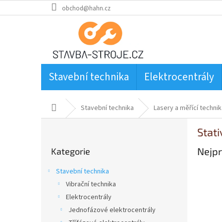
Přejít
obchod@hahn.cz
na
obsah
Stavební technika
Elektrocentrály
Domů
Stavební technika
Lasery a měřící technik
P
Stati
o
Přeskočit
s
Nejpr
Kategorie
kategorie
t
r
Stavební technika
a
Vibrační technika
n
Elektrocentrály
n
í
Jednofázové elektrocentrály
p