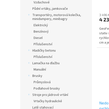
68 - 
Vzduchové
Půdní vrtáky, jamkovače
Transportéry, motorová kolečka,
3 496 
4 2
minidumpery, minibagry
Elektrický
GeoFen
Benzínový
stativ
rychlo
Diesel
cm a j
Příslušenství
přístroj
Hladičky betonu
Příslušenství
Lamačka na dlažbu
Manuální
Brusky
Průmyslová
Podlahové brusky
Stroje pro jádrové vrtání
Vrtačky hydraulické
Nedo 
Latě stahovací
rychl