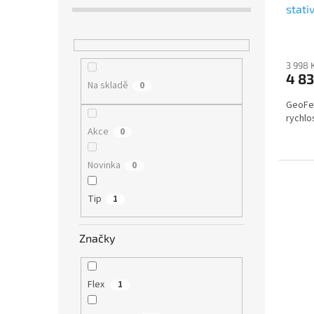
stati
80 -
3 998 
4 8
Na skladě
0
GeoFen
rychlo
Akce
0
Novinka
0
Tip
1
Značky
Flex
1