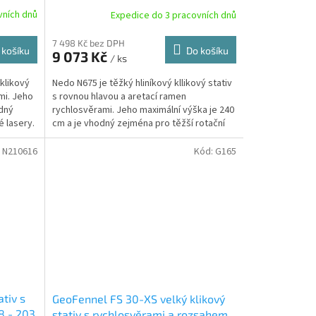
cm
vních dnů
Expedice do 3 pracovních dnů
7 498 Kč bez DPH
 košíku
Do košíku
9 073 Kč
/ ks
 klikový
Nedo N675 je těžký hliníkový kllikový stativ
mi. Jeho
s rovnou hlavou a aretací ramen
odný
rychlosvěrami. Jeho maximální výška je 240
é lasery.
cm a je vhodný zejména pro těžší rotační
lasery a teodolity.
:
N210616
Kód:
G165
ativ s
GeoFennel FS 30-XS velký klikový
8 - 203
stativ s rychlosvěrami a rozsahem