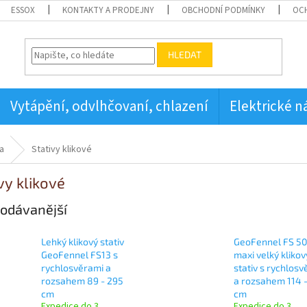
ESSOX
KONTAKTY A PRODEJNY
OBCHODNÍ PODMÍNKY
OC
HLEDAT
Vytápění, odvlhčovaní, chlazení
Elektrické n
a
Stativy klikové
vy klikové
odávanější
Lehký klikový stativ
GeoFennel FS 50
GeoFennel FS13 s
maxi velký klikov
rychlosvěrami a
stativ s rychlos
rozsahem 89 - 295
a rozsahem 114 
cm
cm
Expedice do 3
Expedice do 3