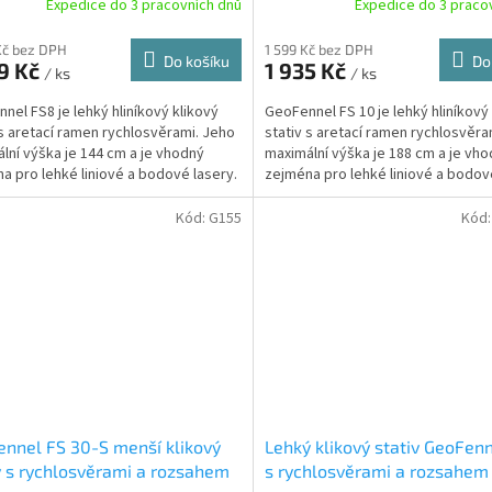
Expedice do 3 pracovních dnů
Expedice do 3 praco
Kč bez DPH
1 599 Kč bez DPH
Do košíku
Do
9 Kč
1 935 Kč
/ ks
/ ks
nel FS8 je lehký hliníkový klikový
GeoFennel FS 10 je lehký hliníkový
 s aretací ramen rychlosvěrami. Jeho
stativ s aretací ramen rychlosvěra
lní výška je 144 cm a je vhodný
maximální výška je 188 cm a je vh
a pro lehké liniové a bodové lasery.
zejména pro lehké liniové a bodov
Kód:
G155
Kód
nnel FS 30-S menší klikový
Lehký klikový stativ GeoFen
v s rychlosvěrami a rozsahem
s rychlosvěrami a rozsahem 