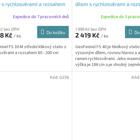
v s rychlosvěrami a rozsahem
dílem s rychlosvěrami a ro
 200 cm
95 - 186 cm
Expedice do 7 pracovních dnů
Expedice do 3 praco
Kč bez DPH
1 999 Kč bez DPH
Do košíku
Do
38 Kč
2 419 Kč
/ ks
/ ks
nel FS 30-M střední klikový stativ s
GeoFennel FS 40 je hliníkový stativ
svěrami a rozsahem 80 - 200 cm
výsuvným dílem, rovnou hlavou a a
ramen rychlosvěrami. Jeho maximá
výška je 186 cm a je vhodný zejmé
nivelační...
Kód:
G156
Kód