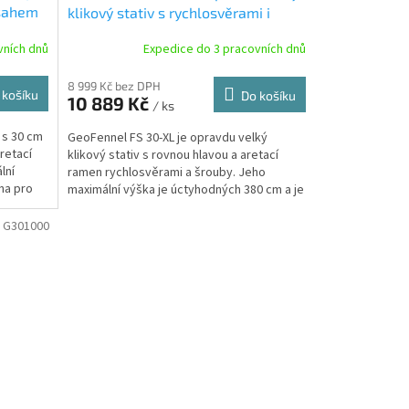
zsahem
klikový stativ s rychlosvěrami i
šrouby a rozsahem 166 - 380 cm
vních dnů
Expedice do 3 pracovních dnů
8 999 Kč bez DPH
 košíku
Do košíku
10 889 Kč
/ ks
 s 30 cm
GeoFennel FS 30-XL je opravdu velký
retací
klikový stativ s rovnou hlavou a aretací
lní
ramen rychlosvěrami a šrouby. Jeho
na pro
maximální výška je úctyhodných 380 cm a je
vhodný zejména pro...
:
G301000