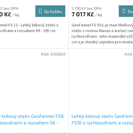
Kč bez DPH
5 799 Kč bez DPH
Do košíku
Do
50 Kč
7 017 Kč
/ ks
/ ks
nel FS 13 - Lehký klikový stativ s
GeoFennel FS 50-L je maxi hliníkový
svěrami a rozsahem 89 - 295 cm
stativ s rovnou hlavou a aretací r
rychlosvěrami. Jeho maximální výš
cm a je vhodný zejména pro nivela
přístroje,...
Kód:
G302010
Kód
 klikový stativ GeoFennel FS8
Lehký klikový stativ GeoFen
hlosvěrami a rozsahem 56 -
FS10 s rychlosvěrami a roz
cm
67 - 188 cm