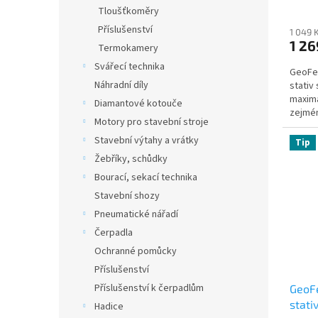
Tloušťkoměry
Příslušenství
1 049 
1 26
Termokamery
Svářecí technika
GeoFen
Náhradní díly
stativ
maximá
Diamantové kotouče
zejmén
Motory pro stavební stroje
Stavební výtahy a vrátky
Tip
Žebříky, schůdky
Bourací, sekací technika
Stavební shozy
Pneumatické nářadí
Čerpadla
Ochranné pomůcky
Příslušenství
Příslušenství k čerpadlům
GeoFe
stati
Hadice