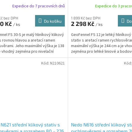
138 cm
244 cm
Expedice do 7 pracovních dnů
Expedice do 3 praco
Kč bez DPH
1 899 Kč bez DPH
Do košíku
Do
30 Kč
2 298 Kč
/ ks
/ ks
nel FS 30-S je malý hliníkový klikový
GeoFennel FS 12 je lehký hliníkový
 s rovnou hlavou a aretací ramen
stativ s aretací ramen rychlosvěra
svěrami. Jeho maximální výška je 138
maximální výška je 244 cm a je vh
e vhodný zejména pro nivelační
zejména pro lehké liniové a bodov
e,...
Kód:
N210621
Kód
N621 střední klikový stativ s
Nedo N616 střední klikový st
osvěrami a rozsahem 80 - 276
rychlosvěrami a rozsahem 7