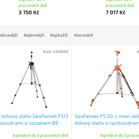
pracovních dnů
pracovních dnů
3 750 Kč
7 017 Kč
dávanější
Nejlevnější
Nejdražší
Abecedně
Kód:
G304000
 klikový stativ GeoFennel FS13
GeoFennel FS 50-L maxi vel
hlosvěrami a rozsahem 89 -
klikový stativ s rychlosvěram
cm
rozsahem 114 - 290 cm
Expedice do 3 pracovních dnů
Expedice do 3 praco