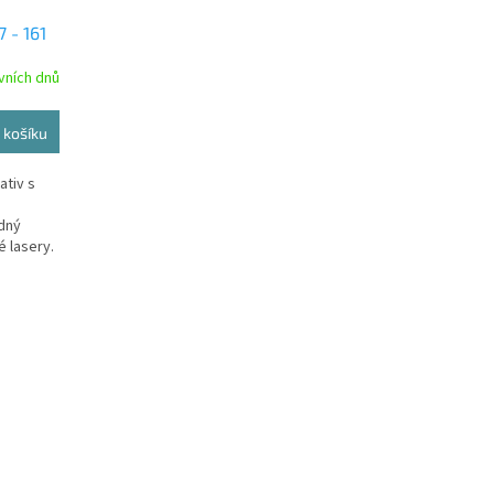
 - 161
vních dnů
 košíku
ativ s
odný
é lasery.