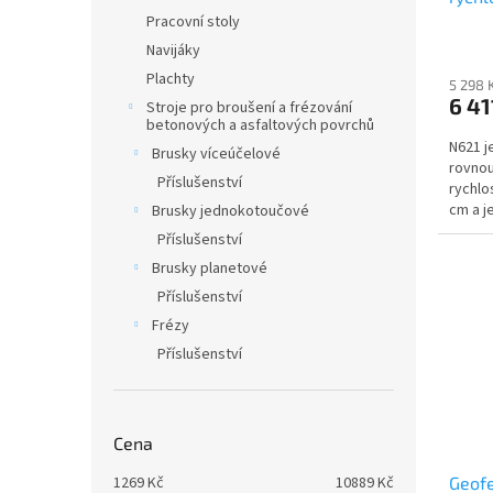
cm
Pracovní stoly
Navijáky
Plachty
5 298 
6 41
Stroje pro broušení a frézování
betonových a asfaltových povrchů
N621 je
Brusky víceúčelové
rovnou
Příslušenství
rychlo
cm a j
Brusky jednokotoučové
přístro
Příslušenství
Brusky planetové
Příslušenství
Frézy
Příslušenství
Cena
1269
Kč
10889
Kč
Geofe