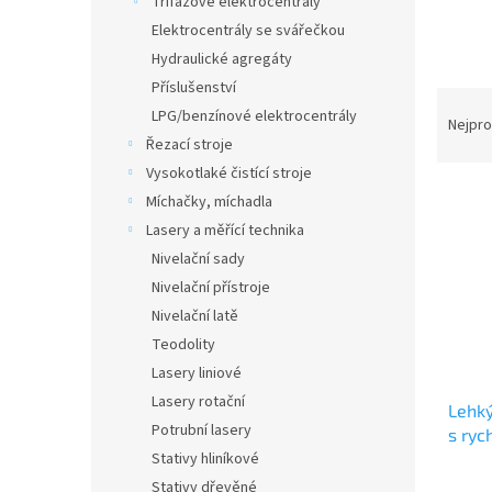
Třífázové elektrocentrály
a
Elektrocentrály se svářečkou
n
Hydraulické agregáty
e
Příslušenství
l
Ř
LPG/benzínové elektrocentrály
a
Nejpro
z
Řezací stroje
e
V
Vysokotlaké čistící stroje
n
ý
Míchačky, míchadla
í
p
Lasery a měřící technika
p
i
Nivelační sady
r
s
Nivelační přístroje
o
p
d
r
Nivelační latě
u
o
Teodolity
k
d
Lasery liniové
t
u
Lasery rotační
ů
Lehký
k
Potrubní lasery
s ryc
t
Stativy hliníkové
295 
ů
Stativy dřevěné