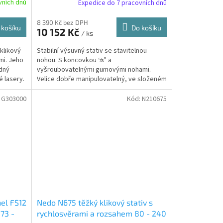
vních dnů
Expedice do 7 pracovních dnů
8 390 Kč bez DPH
 košíku
Do košíku
10 152 Kč
/ ks
 klikový
Stabilní výsuvný stativ se stavitelnou
mi. Jeho
nohou. S koncovkou ⅝" a
odný
vyšroubovatelnými gumovými nohami.
é lasery.
Velice dobře manipulovatelný, ve složeném
stavu pouze 1,10 m s přenosným řemenem
:
G303000
Kód:
N210675
nel FS12
Nedo N675 těžký klikový stativ s
73 -
rychlosvěrami a rozsahem 80 - 240