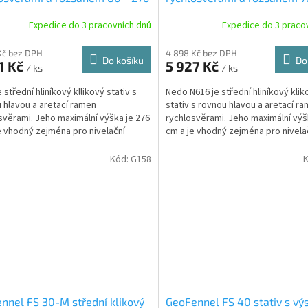
cm
Expedice do 3 pracovních dnů
Expedice do 3 praco
Kč bez DPH
4 898 Kč bez DPH
Do košíku
Do
1 Kč
5 927 Kč
/ ks
/ ks
 střední hliníkový kllikový stativ s
Nedo N616 je střední hliníkový klik
 hlavou a aretací ramen
stativ s rovnou hlavou a aretací r
svěrami. Jeho maximální výška je 276
rychlosvěrami. Jeho maximální výš
e vhodný zejména pro nivelační
cm a je vhodný zejména pro nivela
je, rotační...
přístroje, rotační...
Kód:
G158
nnel FS 30-M střední klikový
GeoFennel FS 40 stativ s v