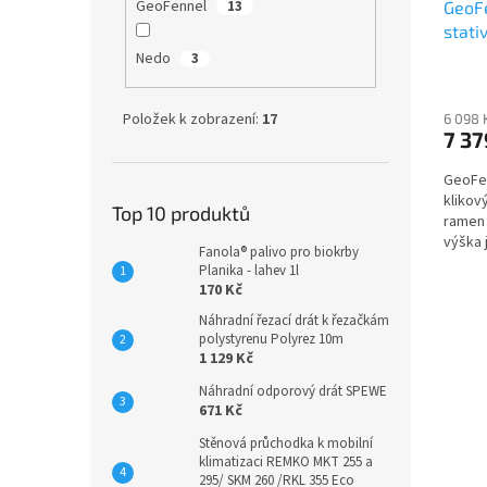
GeoFennel
13
GeoFe
stati
95 - 
Nedo
3
Položek k zobrazení:
17
6 098 
7 37
GeoFen
klikov
Top 10 produktů
ramen 
výška 
Fanola® palivo pro biokrby
nivelač
Planika - lahev 1l
170 Kč
Náhradní řezací drát k řezačkám
polystyrenu Polyrez 10m
1 129 Kč
Náhradní odporový drát SPEWE
671 Kč
Stěnová průchodka k mobilní
klimatizaci REMKO MKT 255 a
295/ SKM 260 /RKL 355 Eco