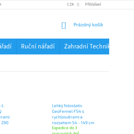
HRANA OSOBNÍCH ÚDAJŮ
CZK
Přihlášení
NÁKUPNÍ
Prázdný košík
KOŠÍK
ářadí
Ruční nářadí
Zahradní Technika
PŮJ
-L
Lehký fotostativ
ý
GeoFennel FS4 s
věrami
rychlosvěrami a
- 290
rozsahem 54 - 149 cm
Expedice do 3
pracovních dnů