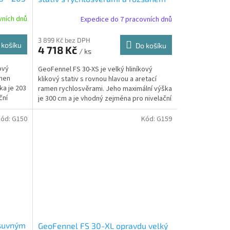
101 - 300 cm
vních dnů
Expedice do 7 pracovních dnů
3 899 Kč bez DPH
 košíku
Do košíku
4 718 Kč
/ ks
ový
GeoFennel FS 30-XS je velký hliníkový
amen
klikový stativ s rovnou hlavou a aretací
ka je 203
ramen rychlosvěrami. Jeho maximální výška
ční
je 300 cm a je vhodný zejména pro nivelační
přístroje,...
Kód:
G150
Kód:
G159
ýsuvným
GeoFennel FS 30-XL opravdu velký