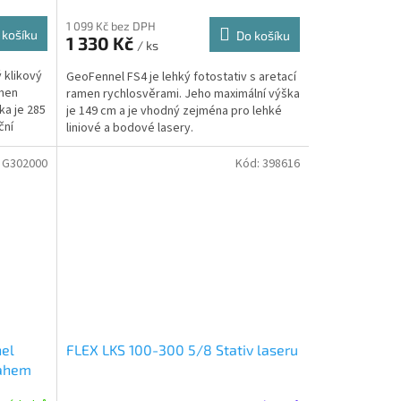
1 099 Kč bez DPH
 košíku
Do košíku
1 330 Kč
/ ks
 klikový
GeoFennel FS4 je lehký fotostativ s aretací
amen
ramen rychlosvěrami. Jeho maximální výška
ka je 285
je 149 cm a je vhodný zejména pro lehké
ční
liniové a bodové lasery.
:
G302000
Kód:
398616
nel
FLEX LKS 100-300 5/8 Stativ laseru
sahem