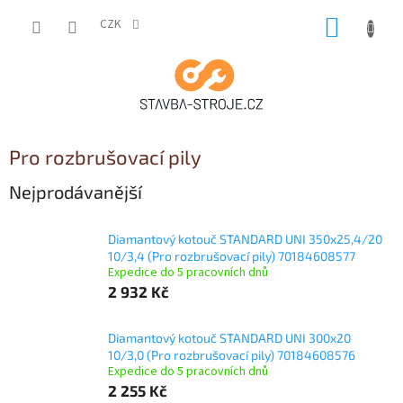
Přejít
NÁKUP
na
CZK
obsah
KOŠÍK
Pro rozbrušovací pily
Nejprodávanější
Diamantový kotouč STANDARD UNI 350x25,4/20
10/3,4 (Pro rozbrušovací pily) 70184608577
Expedice do 5 pracovních dnů
2 932 Kč
Diamantový kotouč STANDARD UNI 300x20
10/3,0 (Pro rozbrušovací pily) 70184608576
Expedice do 5 pracovních dnů
2 255 Kč