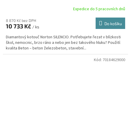
Expedice do 5 pracovních dnů
8 870 Kč bez DPH
Do košíku
10 733 Kč
/ ks
Diamantový kotouč Norton SILENCIO. Potřebujete řezat v blízkosti
škol, nemocnic, brzo ráno a nebo jen bez takového hluku? Použití:
kvalita Beton – beton železobeton, stavební...
Kód:
70184629000