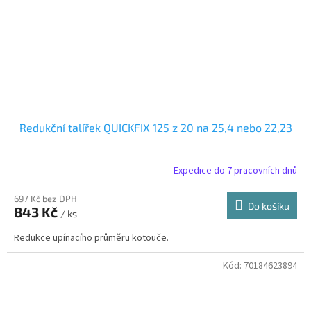
Redukční talířek QUICKFIX 125 z 20 na 25,4 nebo 22,23
Expedice do 7 pracovních dnů
697 Kč bez DPH
Do košíku
843 Kč
/ ks
Redukce upínacího průměru kotouče.
Kód:
70184623894