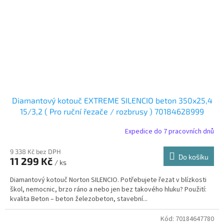
Diamantový kotouč EXTREME SILENCIO beton 350x25,4
15/3,2 ( Pro ruční řezače / rozbrusy ) 70184628999
Expedice do 7 pracovních dnů
9 338 Kč bez DPH
Do košíku
11 299 Kč
/ ks
Diamantový kotouč Norton SILENCIO. Potřebujete řezat v blízkosti
škol, nemocnic, brzo ráno a nebo jen bez takového hluku? Použití:
kvalita Beton – beton železobeton, stavební...
Kód:
70184647780