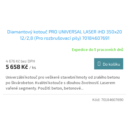
Diamantový kotouč PRO UNIVERSAL LASER iHD 350x20
12/2,8 (Pro rozbrušovací pily) 70184607691
Expedice do 5 pracovních dnů
4 676 Kč bez DPH
Do košíku
5 658 Kč
/ ks
Univerzální kotouč pro veškeré stavební hmoty od zralého betonu
po škvárobeton. Kvalitní kotouče s dlouhou životností. Laserem
vařené segmenty. Použití: beton, betonové...
Kód:
70184607690