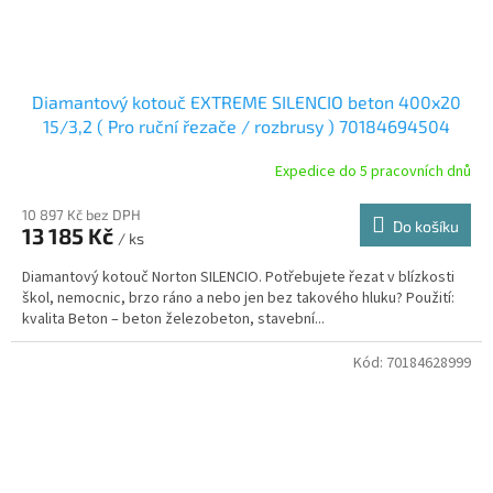
Diamantový kotouč EXTREME SILENCIO beton 400x20
15/3,2 ( Pro ruční řezače / rozbrusy ) 70184694504
Expedice do 5 pracovních dnů
10 897 Kč bez DPH
Do košíku
13 185 Kč
/ ks
Diamantový kotouč Norton SILENCIO. Potřebujete řezat v blízkosti
škol, nemocnic, brzo ráno a nebo jen bez takového hluku? Použití:
kvalita Beton – beton železobeton, stavební...
Kód:
70184628999