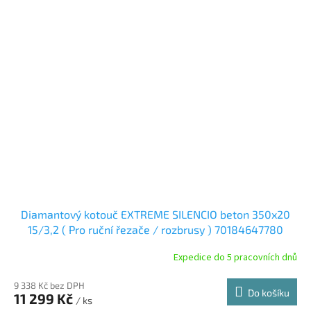
Diamantový kotouč EXTREME SILENCIO beton 350x20
15/3,2 ( Pro ruční řezače / rozbrusy ) 70184647780
Expedice do 5 pracovních dnů
9 338 Kč bez DPH
Do košíku
11 299 Kč
/ ks