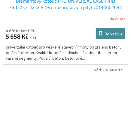
Diamantový kotouč PRO UNIVERSAL LASER iHD
350x25,4 12/2,8 (Pro rozbrušovací pily) 70184607692
Na dotaz
4 676 Kč bez DPH
Do košíku
5 658 Kč
/ ks
Univerzální kotouč pro veškeré stavební hmoty od zralého betonu
po škvárobeton. Kvalitní kotouče s dlouhou životností. Laserem
vařené segmenty. Použití: beton, betonové...
Kód:
70184607691