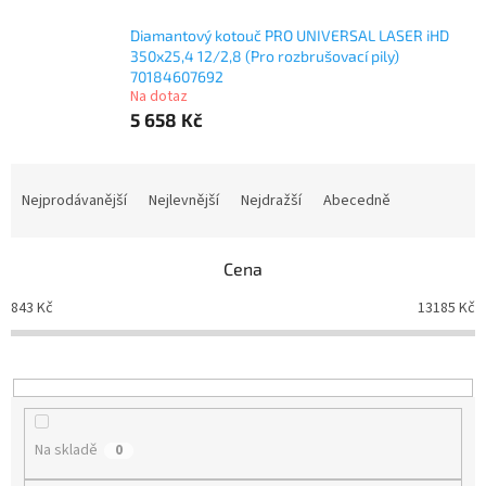
Diamantový kotouč PRO UNIVERSAL LASER iHD
350x25,4 12/2,8 (Pro rozbrušovací pily)
70184607692
Na dotaz
5 658 Kč
Ř
a
Nejprodávanější
Nejlevnější
Nejdražší
Abecedně
z
e
n
Cena
í
843
Kč
13185
Kč
p
r
o
d
u
k
Na skladě
0
t
ů