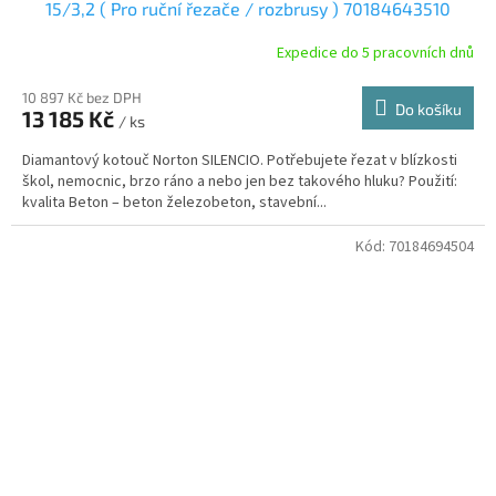
15/3,2 ( Pro ruční řezače / rozbrusy ) 70184643510
Expedice do 5 pracovních dnů
10 897 Kč bez DPH
Do košíku
13 185 Kč
/ ks
Diamantový kotouč Norton SILENCIO. Potřebujete řezat v blízkosti
škol, nemocnic, brzo ráno a nebo jen bez takového hluku? Použití:
kvalita Beton – beton železobeton, stavební...
Kód:
70184694504