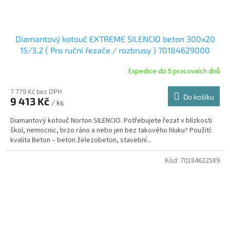
Diamantový kotouč EXTREME SILENCIO beton 300x20
15/3,2 ( Pro ruční řezače / rozbrusy ) 70184629000
Expedice do 5 pracovních dnů
7 779 Kč bez DPH
Do košíku
9 413 Kč
/ ks
Diamantový kotouč Norton SILENCIO. Potřebujete řezat v blízkosti
škol, nemocnic, brzo ráno a nebo jen bez takového hluku? Použití:
kvalita Beton – beton železobeton, stavební...
Kód:
70184622589