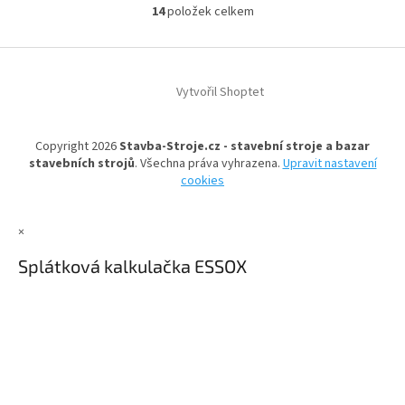
14
položek celkem
O
v
l
Z
á
á
d
Vytvořil Shoptet
p
a
a
c
t
í
Copyright 2026
Stavba-Stroje.cz - stavební stroje a bazar
í
p
stavebních strojů
. Všechna práva vyhrazena.
Upravit nastavení
r
cookies
v
k
y
×
v
ý
Splátková kalkulačka ESSOX
p
i
s
u