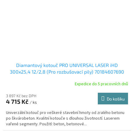
Diamantový kotouč PRO UNIVERSAL LASER iHD
300x25,4 12/2,8 (Pro rozbušovací pily) 70184607690
Expedice do 5 pracovních dnů
3 897 Kč bez DPH
Do košíku
4 715 Kč
/ ks
Univerzální kotouč pro veškeré stavební hmoty od zralého betonu
po škvárobeton. Kvalitní kotouče s dlouhou životností. Laserem
vařené segmenty. Použití: beton, betonové...