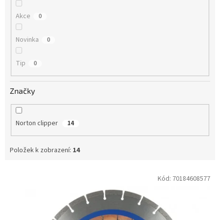
Akce
0
Novinka
0
Tip
0
Značky
Norton clipper
14
Položek k zobrazení:
14
V
Kód:
70184608577
ý
p
i
s