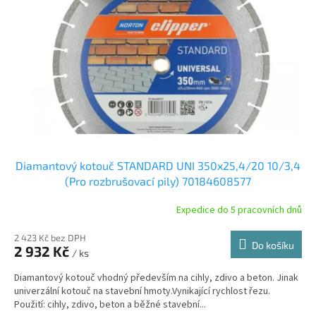
p
r
o
d
u
k
t
ů
Diamantový kotouč STANDARD UNI 350x25,4/20 10/3,4
(Pro rozbrušovací pily) 70184608577
Expedice do 5 pracovních dnů
2 423 Kč bez DPH
Do košíku
2 932 Kč
/ ks
Diamantový kotouč vhodný především na cihly, zdivo a beton. Jinak
univerzální kotouč na stavební hmoty.Vynikající rychlost řezu.
Použití: cihly, zdivo, beton a běžné stavební...