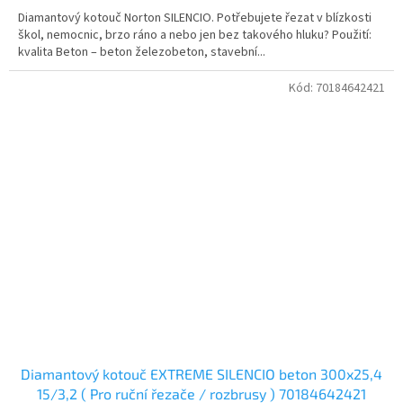
Diamantový kotouč Norton SILENCIO. Potřebujete řezat v blízkosti
škol, nemocnic, brzo ráno a nebo jen bez takového hluku? Použití:
kvalita Beton – beton železobeton, stavební...
Kód:
70184642421
Diamantový kotouč EXTREME SILENCIO beton 300x25,4
15/3,2 ( Pro ruční řezače / rozbrusy ) 70184642421