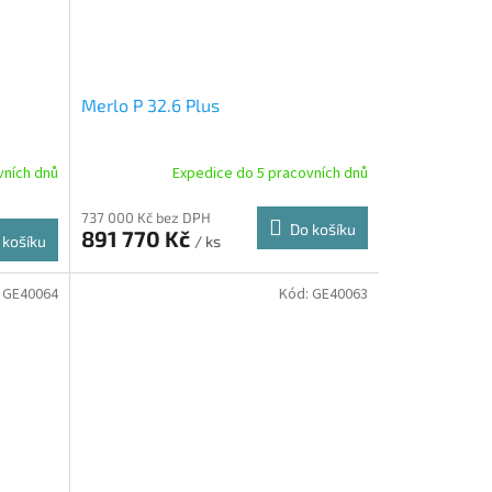
Merlo P 32.6 Plus
vních dnů
Expedice do 5 pracovních dnů
737 000 Kč bez DPH
Do košíku
891 770 Kč
/ ks
 košíku
:
GE40064
Kód:
GE40063