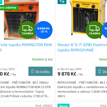
r
Tip
ava zdarma
Z
Z
8 500 Kč
1
–21 %
ZDARMA
ZDARMA
D
D
trické topidlo REMINGTON REM
Master B 15 IT (EPB) Elektric
A
A
B
topidlo REPASOVANÉ
R
R
Skladem
(
1 ks
)
Skla
M
Kč bez DPH
8 164 Kč bez DPH
Do košíku
Do
50 Kč
9 878 Kč
/ ks
/ ks
A
A
OVANÉ - PNĚ FUNKČNÍ - BEZ OBALU
REPASOVANÉ - PNĚ FUNKČNÍ - BEZ
ické topidlo REMINGTON REM 15 EPB
Elektrické topidlo s ventilátorem a
ilátorem a termostatem: Topný
termostatem o výkonu 7,5kW-15kW
 15 kW Průtok vzduchu: 1700 m³/h...
400 V.
Kód:
165652
Kód
Bazar