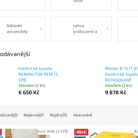
věže
Nákladní
Lehce
automobily
poškozené a
repasované
přístroje
odávanější
Elektrické topidlo
Master B 15 IT (
REMINGTON REM 15
Elektrické topidl
EPB
REPASOVANÉ
Skladem
(
1 ks
)
Skladem
(
1 ks
)
6 650 Kč
9 878 Kč
dávanější
Nejlevnější
Nejdražší
Abecedně
Kód:
REM 15 EPB
K
Akce