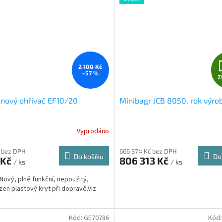
2 100 Kč
–57 %
Z
nový ohřívač EF10/20
Minibagr JCB 8050, rok výro
Vyprodáno
 bez DPH
666 374 Kč bez DPH
Do košíku
Do
 Kč
806 313 Kč
/ ks
/ ks
Nový, plně funkční, nepoužitý,
en plastový kryt při dopravě.Viz
Kód:
GE70786
Kód