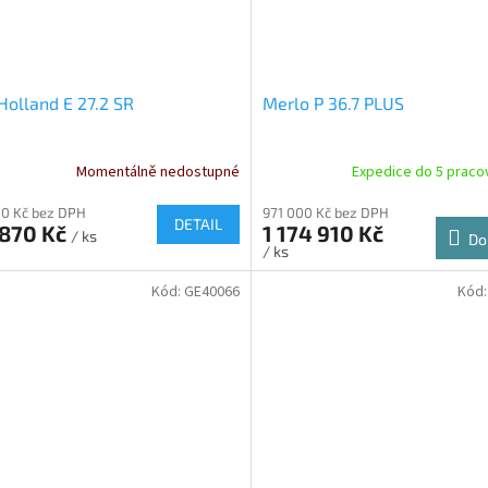
olland E 27.2 SR
Merlo P 36.7 PLUS
Momentálně nedostupné
Expedice do 5 praco
0 Kč bez DPH
971 000 Kč bez DPH
DETAIL
 870 Kč
1 174 910 Kč
/ ks
Do
/ ks
Kód:
GE40066
Kód