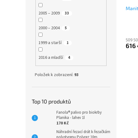
Mani
2005 – 2009
33
2000 – 2004
5
509 50
1999 a starší
1
616
2016 a mladší
4
Položek k zobrazení:
93
Top 10 produktů
Fanola® palivo pro biokrby
Planika - lahev 1l
170 Kč
Náhradní řezací drát k řezačkám
polystyrenu Polyrez 10m