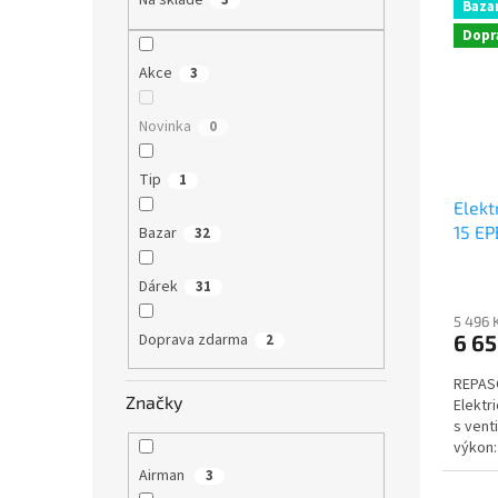
Na skladě
3
Baza
í
p
p
Dopr
i
r
s
Akce
3
o
p
d
r
Novinka
0
u
o
k
d
Tip
1
t
u
ů
Elek
k
15 EP
Bazar
t
32
ů
Dárek
31
5 496 
6 6
Doprava zdarma
2
REPAS
Značky
Elektr
s vent
výkon:
Airman
3