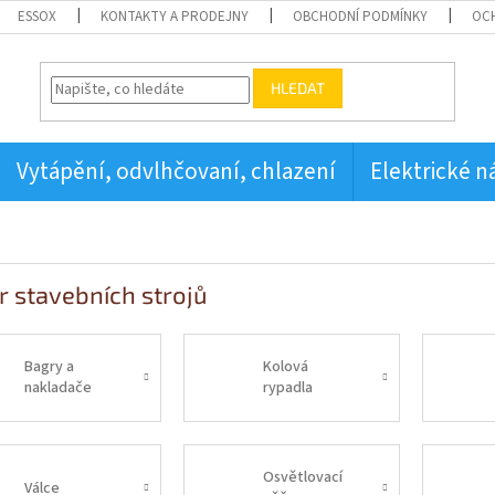
ESSOX
KONTAKTY A PRODEJNY
OBCHODNÍ PODMÍNKY
OC
HLEDAT
Vytápění, odvlhčovaní, chlazení
Elektrické n
r stavebních strojů
Bagry a
Kolová
nakladače
rypadla
Osvětlovací
Válce