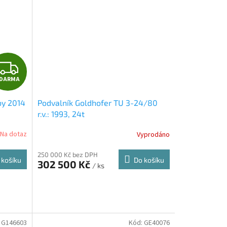
Z
DARMA
D
by 2014
Podvalník Goldhofer TU 3-24/80
A
r.v.: 1993, 24t
R
Na dotaz
Vyprodáno
M
250 000 Kč bez DPH
 košíku
Do košíku
302 500 Kč
/ ks
A
:
G146603
Kód:
GE40076