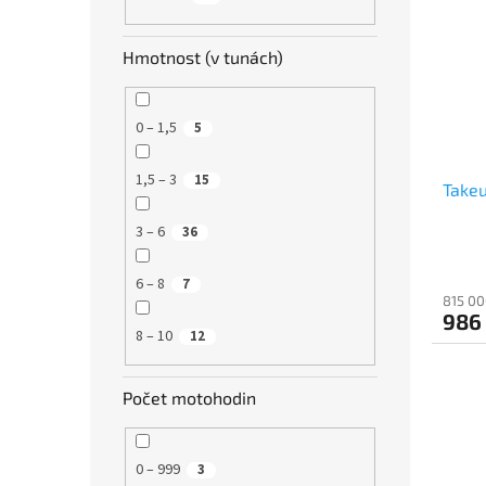
Hmotnost (v tunách)
0 – 1,5
5
1,5 – 3
15
Take
3 – 6
36
6 – 8
7
815 00
986
8 – 10
12
Počet motohodin
0 – 999
3