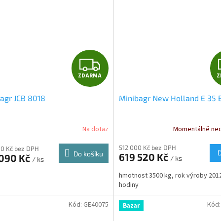
Z
ZDARMA
Z
D
agr JCB 8018
Minibagr New Holland E 35 
A
R
Na dotaz
Momentálně ne
M
512 000 Kč bez DPH
0 Kč bez DPH
Do košíku
619 520 Kč
 090 Kč
/ ks
/ ks
A
hmotnost 3500 kg, rok výroby 201
hodiny
Kód:
GE40075
Kód
Bazar