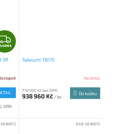
Z
DARMA
D
B SR
Takeuchi TB175
A
R
dostupné
Na dotaz
M
776 000 Kč bez DPH
DETAIL
Do košíku
938 960 Kč
/ ks
A
2, 2350
:
GE40072
Kód:
GE40071