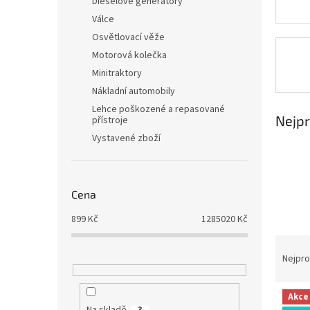
Dieselové generátory
a
Válce
n
Osvětlovací věže
e
Motorová kolečka
l
Minitraktory
Nákladní automobily
Lehce poškozené a repasované
Nejpr
přístroje
Vystavené zboží
Cena
899
Kč
1285020
Kč
Ř
a
Nejpro
z
e
V
Akce
n
ý