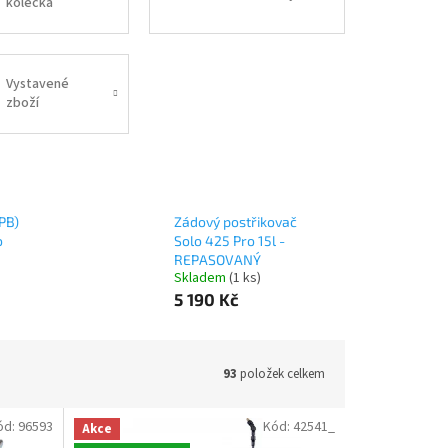
kolečka
Vystavené
zboží
EPB)
Zádový postřikovač
o
Solo 425 Pro 15l -
REPASOVANÝ
Skladem
(
1 ks
)
5 190 Kč
93
položek celkem
ód:
96593
Kód:
42541_
Akce