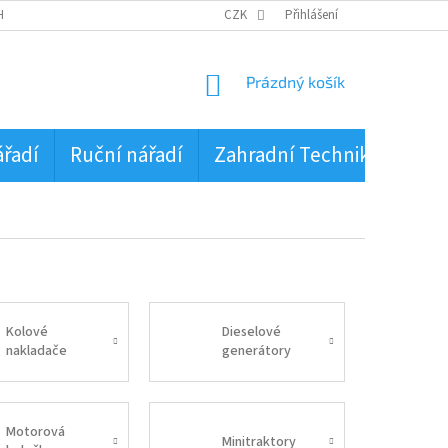
HRANA OSOBNÍCH ÚDAJŮ
CZK
Přihlášení
NÁKUPNÍ
Prázdný košík
KOŠÍK
ářadí
Ruční nářadí
Zahradní Technika
PŮJ
Kolové
Dieselové
nakladače
generátory
Motorová
Minitraktory