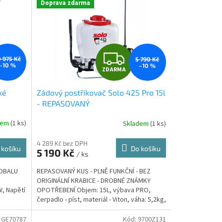
Doprava zdarma
Z
0 975 Kč
5 790 Kč
–10 %
–10 %
ZDARMA
D
ké
Zádový postřikovač Solo 425 Pro 15l
A
- REPASOVANÝ
R
dem
(
1 ks
)
Skladem
(
1 ks
)
M
M
4 289 Kč bez DPH
 košíku
Do košíku
5 190 Kč
/ ks
A
 OBALU
REPASOVANÝ KUS - PLNĚ FUNKČNÍ - BEZ
ORIGINÁLNÍ KRABICE - DROBNÉ ZNÁMKY
, Napětí
OPOTŘEBENÍ Objem: 15L, výbava PRO,
čerpadlo - píst, materiál - Viton, váha: 5,2kg,
tlak max. 6Bar, trubka...
:
GE70787
Kód:
9700Z131