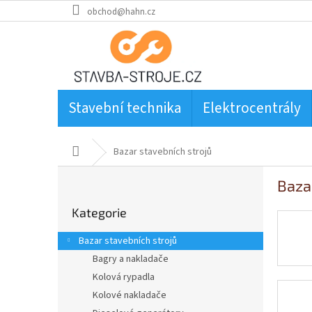
Přejít
obchod@hahn.cz
na
obsah
Stavební technika
Elektrocentrály
Domů
Bazar stavebních strojů
P
Baza
o
Přeskočit
s
Kategorie
kategorie
t
r
Bazar stavebních strojů
a
Bagry a nakladače
n
Kolová rypadla
n
í
Kolové nakladače
p