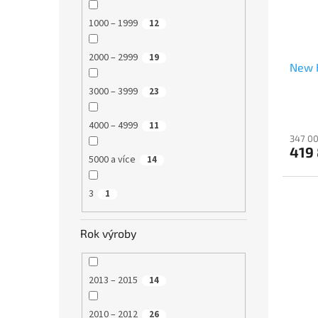
1000 – 1999
12
2000 – 2999
19
New H
3000 – 3999
23
4000 – 4999
11
347 00
419
5000 a více
14
3
1
Rok výroby
2013 – 2015
14
2010 – 2012
26