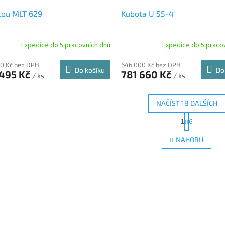
tou MLT 629
Kubota U 55-4
Expedice do 5 pracovních dnů
Expedice do 5 praco
0 Kč bez DPH
646 000 Kč bez DPH
Do košíku
Do
 495 Kč
781 660 Kč
/ ks
/ ks
NAČÍST 18 DALŠÍCH
S
1
6
O
t
r
v
NAHORU
á
l
n
á
k
d
o
a
v
c
á
í
n
p
í
r
v