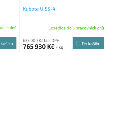
Kubota U 55-4
vních dnů
Expedice do 5 pracovních dnů
633 000 Kč bez DPH
 košíku
Do košíku
765 930 Kč
/ ks