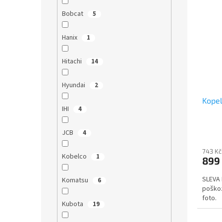
Bobcat
5
Hanix
1
Hitachi
14
Hyundai
2
Kopel
IHI
4
JCB
4
743 Kč
Kobelco
1
899
SLEVA 
Komatsu
6
poškoz
foto.
Kubota
19