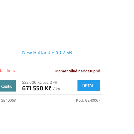
New Holland E 40.2 SR
Na dotaz
Momentálně nedostupné
555 000 Kč bez DPH
DETAIL
 košíku
671 550 Kč
/ ks
:
GE40068
Kód:
GE40067