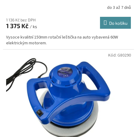
do 3 až 7 dnů
1 136 Kč bez DPH
Do košíku
1 375 Kč
/ ks
Vysoce kvalitní 150mm rotační leštička na auto vybavená 60W
elektrickým motorem.
Kód:
G80290