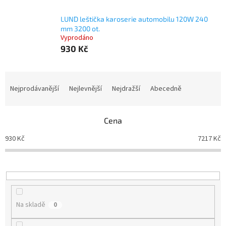
LUND leštička karoserie automobilu 120W 240
mm 3200 ot.
Vyprodáno
930 Kč
Ř
a
Nejprodávanější
Nejlevnější
Nejdražší
Abecedně
z
e
n
Cena
í
930
Kč
7217
Kč
p
r
o
d
u
k
Na skladě
0
t
ů