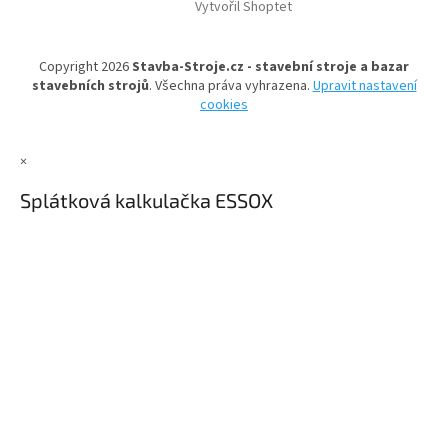
d
Vytvořil Shoptet
p
a
a
c
t
í
Copyright 2026
Stavba-Stroje.cz - stavební stroje a bazar
í
p
stavebních strojů
. Všechna práva vyhrazena.
Upravit nastavení
r
cookies
v
k
y
×
v
ý
Splátková kalkulačka ESSOX
p
i
s
u