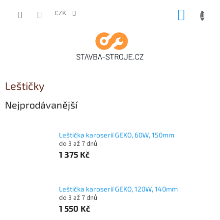
Přejít
NÁKUP
na
CZK
obsah
KOŠÍK
Leštičky
Nejprodávanější
Leštička karoserií GEKO, 60W, 150mm
do 3 až 7 dnů
1 375 Kč
Leštička karoserií GEKO, 120W, 140mm
do 3 až 7 dnů
1 550 Kč