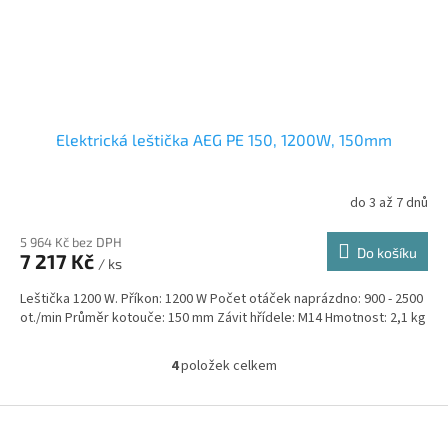
Elektrická leštička AEG PE 150, 1200W, 150mm
do 3 až 7 dnů
5 964 Kč bez DPH
Do košíku
7 217 Kč
/ ks
Leštička 1200 W. Příkon: 1200 W Počet otáček naprázdno: 900 - 2500
ot./min Průměr kotouče: 150 mm Závit hřídele: M14 Hmotnost: 2,1 kg
4
položek celkem
O
v
l
Z
á
á