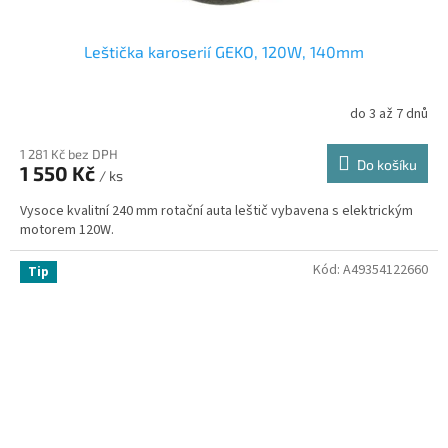
Leštička karoserií GEKO, 120W, 140mm
do 3 až 7 dnů
1 281 Kč bez DPH
Do košíku
1 550 Kč
/ ks
Vysoce kvalitní 240 mm rotační auta leštič vybavena s elektrickým
motorem 120W.
Kód:
A49354122660
Tip