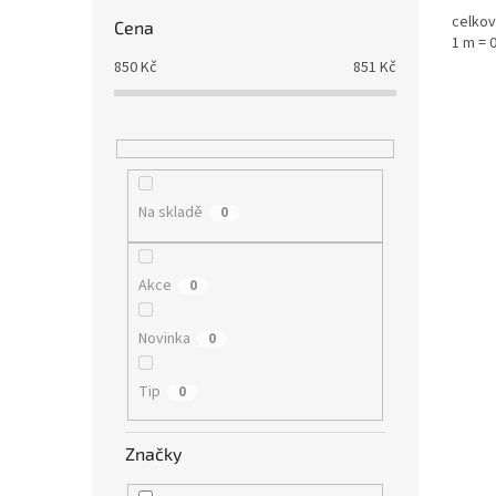
celkov
Cena
1 m = 
850
Kč
851
Kč
Na skladě
0
Akce
0
Novinka
0
Tip
0
Značky