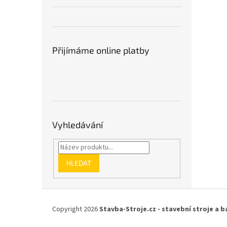
Přijímáme online platby
Vyhledávání
HLEDAT
Z
á
Copyright 2026
Stavba-Stroje.cz - stavební stroje a b
p
a