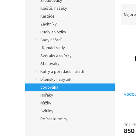
Šroubováky
a
Ř
Kleště, hasáky
n
a
Nejpro
Kartáče
e
z
Závitníky
l
e
V
Rudly a vozíky
n
ý
í
Sady nářadí
p
p
i
Domácí sady
r
s
Svěráky a svěrky
o
p
Stahováky
d
r
Kufry a pořadače nářadí
u
o
Dílenský nábytek
k
d
t
u
Vodováha
ů
vodov
k
Hořáky
t
Nůžky
ů
Svítilny
Refraktometry
702 Kč
850