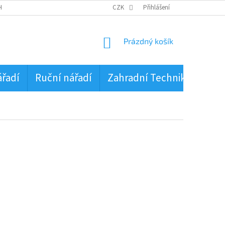
HRANA OSOBNÍCH ÚDAJŮ
CZK
Přihlášení
NÁKUPNÍ
Prázdný košík
KOŠÍK
ářadí
Ruční nářadí
Zahradní Technika
PŮJ