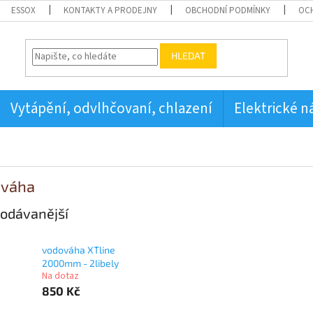
ESSOX
KONTAKTY A PRODEJNY
OBCHODNÍ PODMÍNKY
OC
HLEDAT
Vytápění, odvlhčovaní, chlazení
Elektrické n
váha
odávanější
vodováha XTline
2000mm - 2libely
Na dotaz
850 Kč