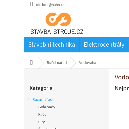
Přejít
obchod@hahn.cz
na
obsah
Stavební technika
Elektrocentrály
Domů
Ruční nářadí
Vodováha
P
Vodo
o
Přeskočit
s
Nejpr
Kategorie
kategorie
t
r
Ruční nářadí
a
Gola sady
n
Klíče
n
í
Bity
p