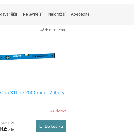
dávanější
Nejlevnější
Nejdražší
Abecedně
Kód:
XT132000
áha XTline 2000mm - 2libely
Na dotaz
 bez DPH
Do košíku
 Kč
/ ks