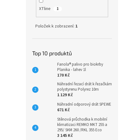
XTline
1
Položek k zobrazení:
1
Top 10 produktů
Fanola® palivo pro biokrby
Planika - lahev 1l
170 Kč
Náhradní řezací drát k řezačkám
polystyrenu Polyrez 10m
1 129 Kč
Náhradní odporový drát SPEWE
671 Kč
Stěnová průchodka k mobilní
klimatizaci REMKO MKT 255 a
295/ SKM 260 /RKL 355 Eco
3 145 Kč