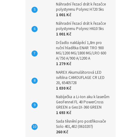
Náhradní řezací drát k řezačce
polystyrenu Polyrez H720 5ks
1 001 Kč
Náhradní řezací drát k řezačce
polystyrenu Polyrez H610 5ks
1 001 Kč
Držadlo naklápěcí 1,8m pro
ruční hladítka ENAR TRO 900
MG/1200 MG/1800 MG/LRO 600
A/750 A/900 A/1200 A
1 279 Kč
NAREX Akumulátorová LED
svítilna CAMOUFLAGE CR LED
20, 65405728
1 030 Kč
Nabíječka a Li-Ion aku k laserům
GeoFennel FL 40 PowerCross
GREEN a Geo1X-360 GREEN
1 693 Kč
Sada těsnění pro postřikovače
Solo 401,402 (0610207)
260 Kč