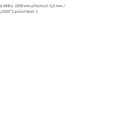
á délka: 2000 mm přesnost: 0,5 mm /
0,0285°2 počet libel: 2
O
v
l
á
d
a
c
í
p
r
v
k
y
v
ý
p
i
s
u