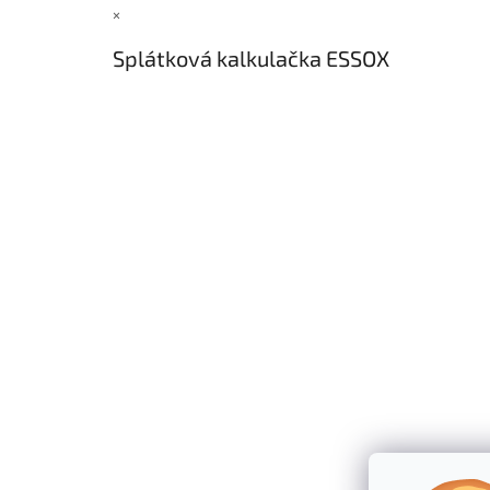
×
t
í
Splátková kalkulačka ESSOX