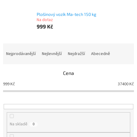
Plošinový vozík Ma-tech 150 kg
Na dotaz
999 Kč
Ř
a
Nejprodávanější
Nejlevnější
Nejdražší
Abecedně
z
e
n
Cena
í
999
Kč
37400
Kč
p
r
o
d
u
k
Na skladě
0
t
ů