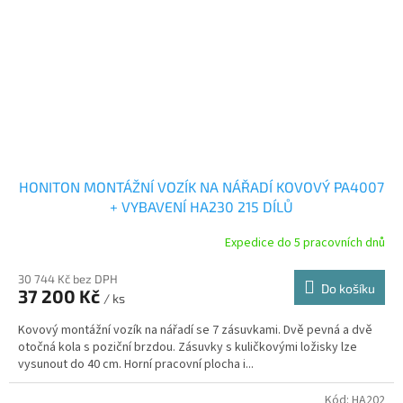
HONITON MONTÁŽNÍ VOZÍK NA NÁŘADÍ KOVOVÝ PA4007
+ VYBAVENÍ HA230 215 DÍLŮ
Expedice do 5 pracovních dnů
30 744 Kč bez DPH
Do košíku
37 200 Kč
/ ks
Kovový montážní vozík na nářadí se 7 zásuvkami. Dvě pevná a dvě
otočná kola s poziční brzdou. Zásuvky s kuličkovými ložisky lze
vysunout do 40 cm. Horní pracovní plocha i...
Kód:
HA202