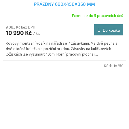
PRÁZDNÝ 680X458X860 MM
Expedice do 5 pracovních dnů
9 083 Kč bez DPH
Do košíku
10 990 Kč
/ ks
Kovový montážní vozík na nářadí se 7 zásuvkami. Má dvě pevná a
dvě otočná kolečka s poziční brzdou. Zásuvky na kuličkových
ložiskách lze vysunout 40cm. Horní pracovní plocha i...
Kód:
HA250