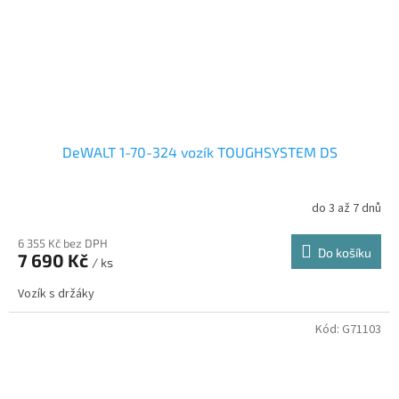
DeWALT 1-70-324 vozík TOUGHSYSTEM DS
do 3 až 7 dnů
6 355 Kč bez DPH
Do košíku
7 690 Kč
/ ks
Vozík s držáky
Kód:
G71103