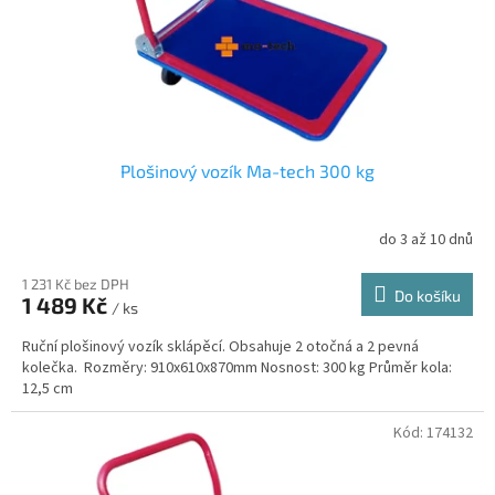
Plošinový vozík Ma-tech 300 kg
do 3 až 10 dnů
1 231 Kč bez DPH
Do košíku
1 489 Kč
/ ks
Ruční plošinový vozík sklápěcí. Obsahuje 2 otočná a 2 pevná
kolečka. Rozměry: 910x610x870mm Nosnost: 300 kg Průměr kola:
12,5 cm
Kód:
174132