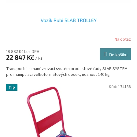
ů
Vozík Rubi SLAB TROLLEY
Na dotaz
18 882 Kč bez DPH
Do košíku
22 847 Kč
/ ks
Transportní a manévrovací systém produktové řady SLAB SYSTEM
pro manipulaci velkoformátových desek, nosnost 140 kg
Kód:
174138
Tip