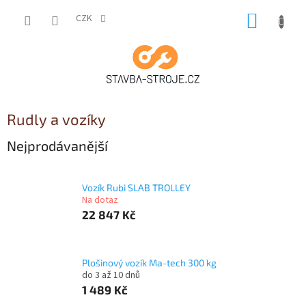
Přejít
NÁKUP
na
CZK
obsah
KOŠÍK
Rudly a vozíky
Nejprodávanější
Vozík Rubi SLAB TROLLEY
Na dotaz
22 847 Kč
Plošinový vozík Ma-tech 300 kg
do 3 až 10 dnů
1 489 Kč