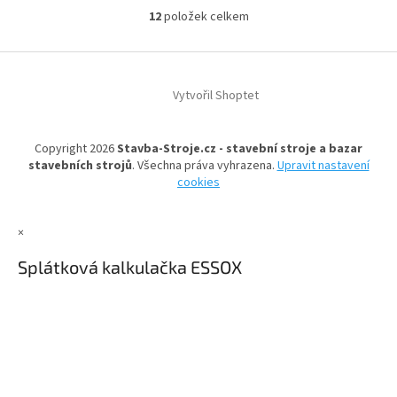
12
položek celkem
O
v
l
Z
á
á
d
Vytvořil Shoptet
p
a
a
c
t
í
Copyright 2026
Stavba-Stroje.cz - stavební stroje a bazar
í
p
stavebních strojů
. Všechna práva vyhrazena.
Upravit nastavení
r
cookies
v
k
y
×
v
ý
Splátková kalkulačka ESSOX
p
i
s
u