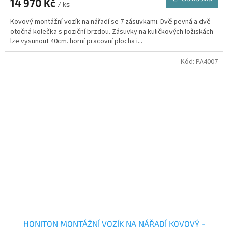
14 970 Kč
/ ks
Kovový montážní vozík na nářadí se 7 zásuvkami. Dvě pevná a dvě
otočná kolečka s poziční brzdou. Zásuvky na kuličkových ložiskách
lze vysunout 40cm. horní pracovní plocha i...
Kód:
PA4007
HONITON MONTÁŽNÍ VOZÍK NA NÁŘADÍ KOVOVÝ -