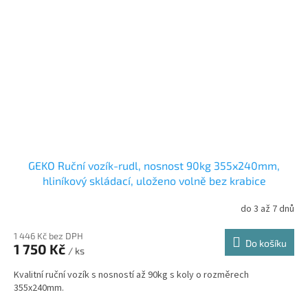
GEKO Ruční vozík-rudl, nosnost 90kg 355x240mm,
hliníkový skládací, uloženo volně bez krabice
do 3 až 7 dnů
1 446 Kč bez DPH
Do košíku
1 750 Kč
/ ks
Kvalitní ruční vozík s nosností až 90kg s koly o rozměrech
355x240mm.