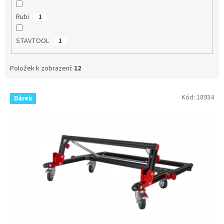
Rubi
1
STAVTOOL
1
Položek k zobrazení:
12
V
Kód:
18934
Dárek
ý
p
i
s
p
r
o
d
u
k
t