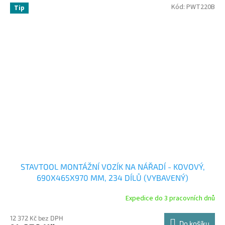
Kód:
PWT220B
Tip
STAVTOOL MONTÁŽNÍ VOZÍK NA NÁŘADÍ - KOVOVÝ,
690X465X970 MM, 234 DÍLŮ (VYBAVENÝ)
Expedice do 3 pracovních dnů
12 372 Kč bez DPH
Do košíku