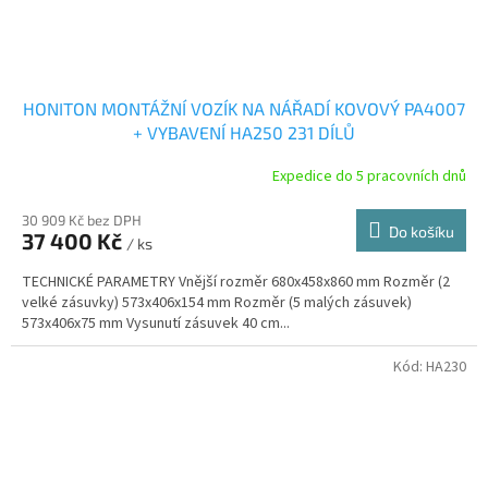
HONITON MONTÁŽNÍ VOZÍK NA NÁŘADÍ KOVOVÝ PA4007
+ VYBAVENÍ HA250 231 DÍLŮ
Expedice do 5 pracovních dnů
30 909 Kč bez DPH
Do košíku
37 400 Kč
/ ks
TECHNICKÉ PARAMETRY Vnější rozměr 680x458x860 mm Rozměr (2
velké zásuvky) 573x406x154 mm Rozměr (5 malých zásuvek)
573x406x75 mm Vysunutí zásuvek 40 cm...
Kód:
HA230