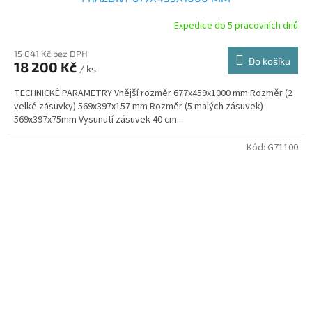
Expedice do 5 pracovních dnů
15 041 Kč bez DPH
Do košíku
18 200 Kč
/ ks
TECHNICKÉ PARAMETRY Vnější rozměr 677x459x1000 mm Rozměr (2
velké zásuvky) 569x397x157 mm Rozměr (5 malých zásuvek)
569x397x75mm Vysunutí zásuvek 40 cm...
Kód:
G71100