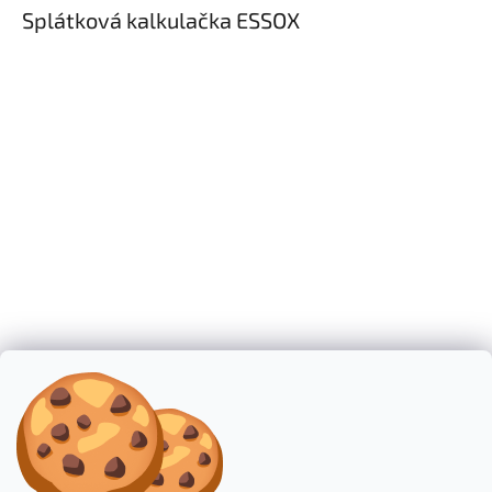
ý
Splátková kalkulačka ESSOX
p
i
s
u