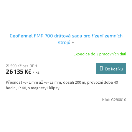
GeoFennel FMR 700 drátová sada pro řízení zemních
strojů
+
Expedice do 3 pracovních dnů
21 599 Kč bez DPH
Do košíku
26 135 Kč
/ ks
Přesnost +/- 2 mm až +/- 23 mm, dosah 200 m, provozní doba 40
hodin, IP 66, s magnety i klipsy
Kód:
G290810