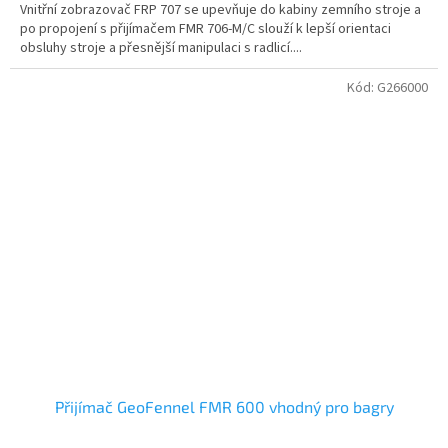
Vnitřní zobrazovač FRP 707 se upevňuje do kabiny zemního stroje a
po propojení s přijímačem FMR 706-M/C slouží k lepší orientaci
obsluhy stroje a přesnější manipulaci s radlicí....
Kód:
G266000
Přijímač GeoFennel FMR 600 vhodný pro bagry