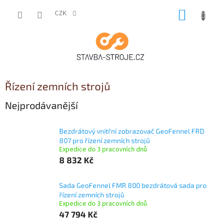
Přejít
NÁKUP
na
CZK
obsah
KOŠÍK
Řízení zemních strojů
Nejprodávanější
Bezdrátový vnitřní zobrazovač GeoFennel FRD
807 pro řízení zemních strojů
Expedice do 3 pracovních dnů
8 832 Kč
Sada GeoFennel FMR 800 bezdrátová sada pro
řízení zemních strojů
Expedice do 3 pracovních dnů
47 794 Kč