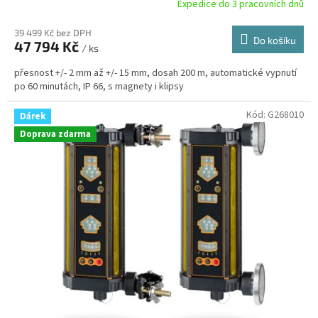
R
Expedice do 3 pracovních dnů
M
39 499 Kč bez DPH
Do košíku
47 794 Kč
/ ks
A
přesnost +/- 2 mm až +/- 15 mm, dosah 200 m, automatické vypnutí
po 60 minutách, IP 66, s magnety i klipsy
Kód:
G268010
Dárek
Doprava zdarma