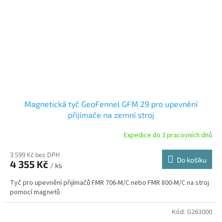
Magnetická tyč GeoFennel GFM 29 pro upevnění
přijímače na zemní stroj
Expedice do 3 pracovních dnů
3 599 Kč bez DPH
Do košíku
4 355 Kč
/ ks
Tyč pro upevnění přijímačů FMR 706-M/C nebo FMR 800-M/C na stroj
pomocí magnetů
Kód:
G263000