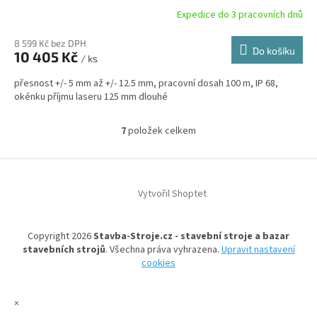
Expedice do 3 pracovních dnů
8 599 Kč bez DPH
Do košíku
10 405 Kč
/ ks
přesnost +/- 5 mm až +/- 12.5 mm, pracovní dosah 100 m, IP 68,
okénku příjmu laseru 125 mm dlouhé
7
položek celkem
O
v
l
Z
á
á
d
Vytvořil Shoptet
p
a
a
c
t
í
Copyright 2026
Stavba-Stroje.cz - stavební stroje a bazar
í
p
stavebních strojů
. Všechna práva vyhrazena.
Upravit nastavení
r
cookies
v
k
y
×
v