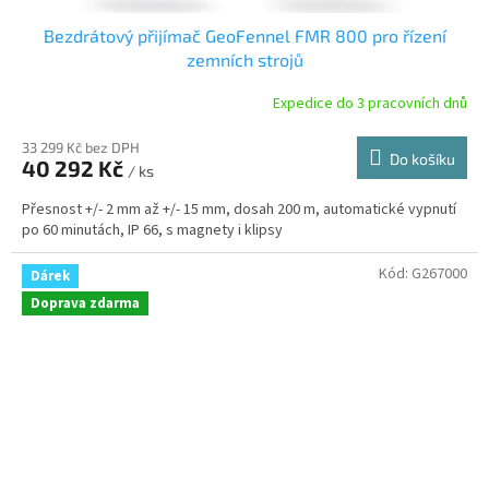
Bezdrátový přijímač GeoFennel FMR 800 pro řízení
zemních strojů
Expedice do 3 pracovních dnů
33 299 Kč bez DPH
Do košíku
40 292 Kč
/ ks
Přesnost +/- 2 mm až +/- 15 mm, dosah 200 m, automatické vypnutí
po 60 minutách, IP 66, s magnety i klipsy
Kód:
G267000
Dárek
Doprava zdarma