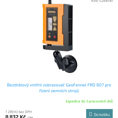
Kód:
G264540
ý
p
i
s
p
r
o
d
u
k
t
ů
Bezdrátový vnitřní zobrazovač GeoFennel FRD 807 pro
řízení zemních strojů
Expedice do 3 pracovních dnů
7 299 Kč bez DPH
Do košíku
8 832 Kč
/ ks