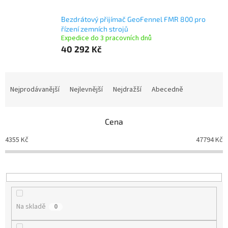
Bezdrátový přijímač GeoFennel FMR 800 pro
řízení zemních strojů
Expedice do 3 pracovních dnů
40 292 Kč
Ř
a
Nejprodávanější
Nejlevnější
Nejdražší
Abecedně
z
e
n
Cena
í
4355
Kč
47794
Kč
p
r
o
d
u
k
Na skladě
0
t
ů