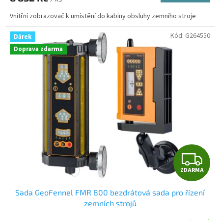
Vnitřní zobrazovač k umístění do kabiny obsluhy zemního stroje
Kód:
G264550
Dárek
Doprava zdarma
Z
ZDARMA
D
Sada GeoFennel FMR 800 bezdrátová sada pro řízení
A
zemních strojů