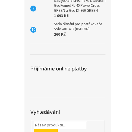
Nabíječka a Li-Ion aku k laserům
GeoFennel FL 40 PowerCross
GREEN a Geo1X-360 GREEN
1 693 Kč
Sada těsnění pro postřikovače
Solo 401,402 (0610207)
260 Kč
Přijímáme online platby
Vyhledávání