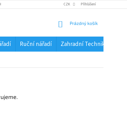
HRANA OSOBNÍCH ÚDAJŮ
CZK
Přihlášení
NÁKUPNÍ
Prázdný košík
KOŠÍK
ářadí
Ruční nářadí
Zahradní Technika
PŮJ
vujeme.