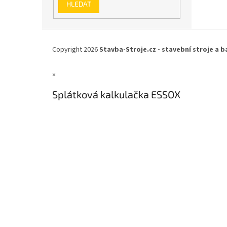
HLEDAT
Z
á
Copyright 2026
Stavba-Stroje.cz - stavební stroje a b
p
a
×
t
í
Splátková kalkulačka ESSOX