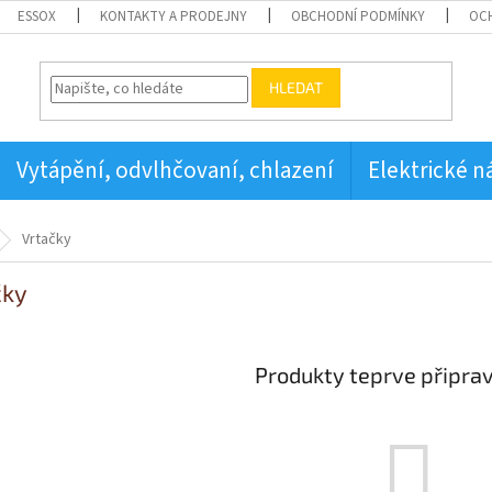
ESSOX
KONTAKTY A PRODEJNY
OBCHODNÍ PODMÍNKY
OC
HLEDAT
Vytápění, odvlhčovaní, chlazení
Elektrické n
Vrtačky
čky
Produkty teprve připra