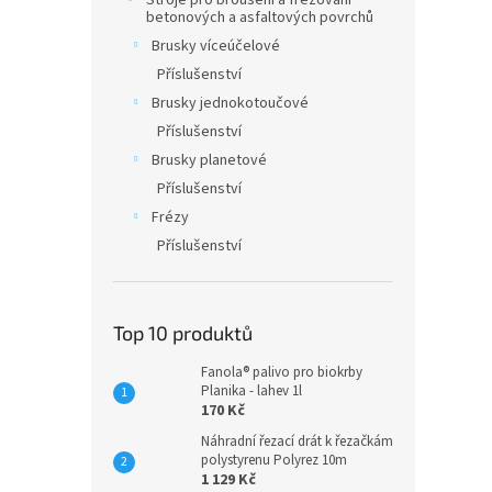
Stroje pro broušení a frézování
betonových a asfaltových povrchů
Brusky víceúčelové
Příslušenství
Brusky jednokotoučové
Příslušenství
Brusky planetové
Příslušenství
Frézy
Příslušenství
Top 10 produktů
Fanola® palivo pro biokrby
Planika - lahev 1l
170 Kč
Náhradní řezací drát k řezačkám
polystyrenu Polyrez 10m
1 129 Kč