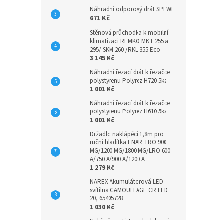
Náhradní odporový drát SPEWE
671 Kč
Stěnová průchodka k mobilní
klimatizaci REMKO MKT 255 a
295/ SKM 260 /RKL 355 Eco
3 145 Kč
Náhradní řezací drát k řezačce
polystyrenu Polyrez H720 5ks
1 001 Kč
Náhradní řezací drát k řezačce
polystyrenu Polyrez H610 5ks
1 001 Kč
Držadlo naklápěcí 1,8m pro
ruční hladítka ENAR TRO 900
MG/1200 MG/1800 MG/LRO 600
A/750 A/900 A/1200 A
1 279 Kč
NAREX Akumulátorová LED
svítilna CAMOUFLAGE CR LED
20, 65405728
1 030 Kč