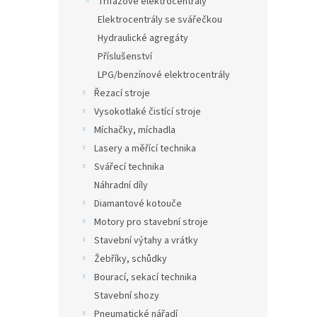
Třífázové elektrocentrály
a
Elektrocentrály se svářečkou
n
Hydraulické agregáty
e
Příslušenství
l
LPG/benzínové elektrocentrály
Řezací stroje
Vysokotlaké čistící stroje
Míchačky, míchadla
Lasery a měřící technika
Svářecí technika
Náhradní díly
Diamantové kotouče
Motory pro stavební stroje
Stavební výtahy a vrátky
Žebříky, schůdky
Bourací, sekací technika
Stavební shozy
Pneumatické nářadí