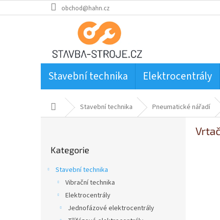
Přejít
obchod@hahn.cz
na
obsah
Stavební technika
Elektrocentrály
Domů
Stavební technika
Pneumatické nářadí
P
Vrta
o
Přeskočit
s
Kategorie
kategorie
t
r
Stavební technika
a
Vibrační technika
n
Elektrocentrály
n
í
Jednofázové elektrocentrály
p