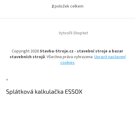
2
položek celkem
O
v
l
Z
á
á
d
Vytvořil Shoptet
p
a
a
c
t
í
Copyright 2026
Stavba-Stroje.cz - stavební stroje a bazar
í
p
stavebních strojů
. Všechna práva vyhrazena.
Upravit nastavení
r
cookies
v
k
y
×
v
ý
Splátková kalkulačka ESSOX
p
i
s
u