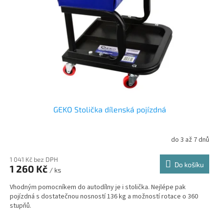
GEKO Stolička dílenská pojízdná
do 3 až 7 dnů
1 041 Kč bez DPH
Do košíku
1 260 Kč
/ ks
Vhodným pomocníkem do autodílny je i stolička. Nejlépe pak
pojízdná s dostatečnou nosností 136 kg a možností rotace o 360
stupňů.