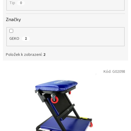
Tip
0
Značky
GEKO
2
Položek k zobrazení:
2
V
Kód:
G02098
ý
p
i
s
p
r
o
d
u