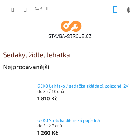
Přejít
NÁKUP
na
CZK
obsah
KOŠÍK
Sedáky, židle, lehátka
Nejprodávanější
GEKO Lehátko / sedačka skládací, pojízdné, 2v1
do 3 až 10 dnů
1 810 Kč
GEKO Stolička dílenská pojízdná
do 3 až 7 dnů
1 260 Kč