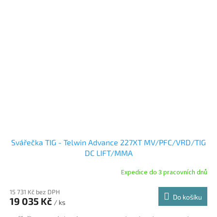
Svářečka TIG - Telwin Advance 227XT MV/PFC/VRD/TIG
DC LIFT/MMA
Expedice do 3 pracovních dnů
15 731 Kč bez DPH
Do košíku
19 035 Kč
/ ks