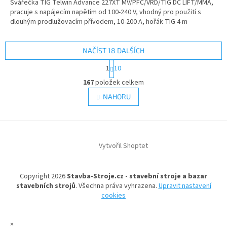
Svářečka TIG Telwin Advance 227XT MV/PFC/VRD/TIG DC LIFT/MMA,
pracuje s napájecím napětím od 100-240 V, vhodný pro použití s
dlouhým prodlužovacím přívodem, 10-200 A, hořák TIG 4 m
NAČÍST 18 DALŠÍCH
S
1
10
t
O
r
167
položek celkem
v
á
l
NAHORU
n
á
k
d
o
v
Z
a
á
c
á
n
í
Vytvořil Shoptet
p
í
p
a
r
t
v
Copyright 2026
Stavba-Stroje.cz - stavební stroje a bazar
í
k
stavebních strojů
. Všechna práva vyhrazena.
Upravit nastavení
y
cookies
v
ý
p
×