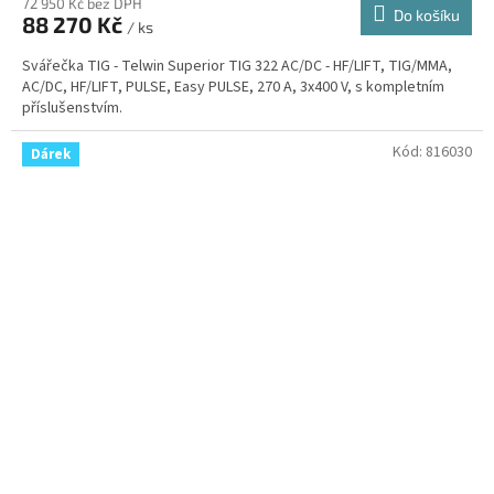
72 950 Kč bez DPH
Do košíku
88 270 Kč
/ ks
Svářečka TIG - Telwin Superior TIG 322 AC/DC - HF/LIFT, TIG/MMA,
AC/DC, HF/LIFT, PULSE, Easy PULSE, 270 A, 3x400 V, s kompletním
příslušenstvím.
Kód:
816030
Dárek