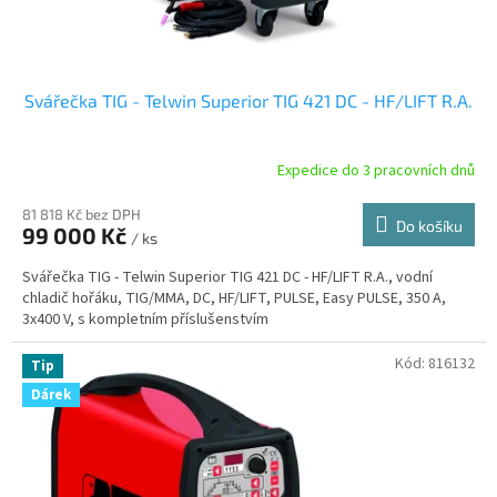
t
ů
Svářečka TIG - Telwin Superior TIG 421 DC - HF/LIFT R.A.
Expedice do 3 pracovních dnů
81 818 Kč bez DPH
Do košíku
99 000 Kč
/ ks
Svářečka TIG - Telwin Superior TIG 421 DC - HF/LIFT R.A., vodní
chladič hořáku, TIG/MMA, DC, HF/LIFT, PULSE, Easy PULSE, 350 A,
3x400 V, s kompletním příslušenstvím
Kód:
816132
Tip
Dárek