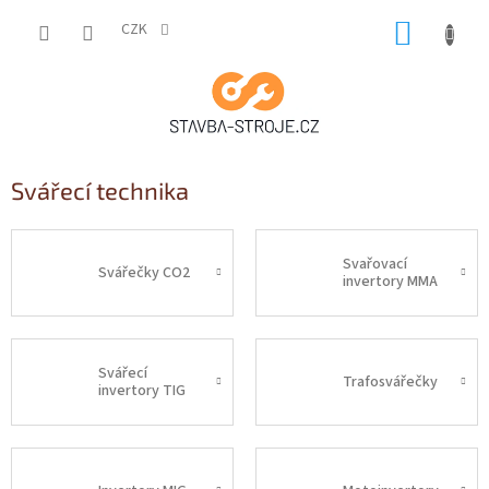
Přejít
NÁKUP
na
CZK
obsah
KOŠÍK
Svářecí technika
Svařovací
Svářečky CO2
invertory MMA
Svářecí
Trafosvářečky
invertory TIG