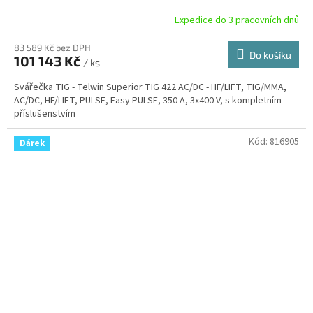
Expedice do 3 pracovních dnů
83 589 Kč bez DPH
Do košíku
101 143 Kč
/ ks
Svářečka TIG - Telwin Superior TIG 422 AC/DC - HF/LIFT, TIG/MMA,
AC/DC, HF/LIFT, PULSE, Easy PULSE, 350 A, 3x400 V, s kompletním
příslušenstvím
Kód:
816905
Dárek