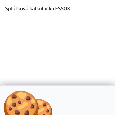
i
s
Splátková kalkulačka ESSOX
u