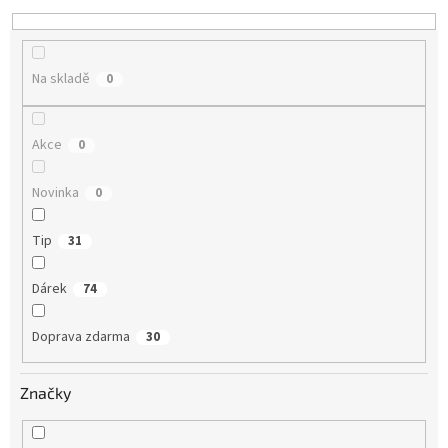
o
d
u
k
Na skladě
0
t
ů
Akce
0
Novinka
0
Tip
31
Dárek
74
Doprava zdarma
30
Značky