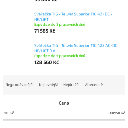
Svářečka TIG - Telwin Superior TIG 421 DC -
HF/LIFT
Expedice do 3 pracovních dnů
71 585 Kč
Svářečka TIG - Telwin Superior TIG 422 AC/DC -
HF/LIFT R.A.
Expedice do 5 pracovních dnů
128 560 Kč
Ř
a
Nejprodávanější
Nejlevnější
Nejdražší
Abecedně
z
e
n
Cena
í
701
Kč
168958
Kč
p
r