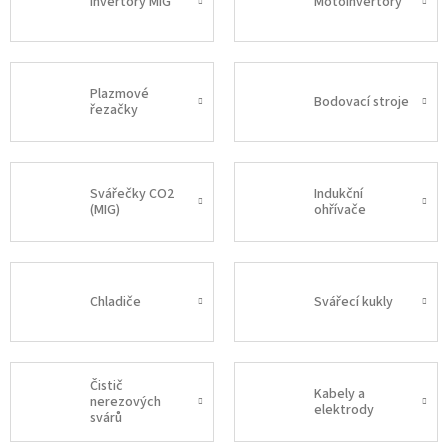
Invertory MIG
Motoinvertory
Plazmové
Bodovací stroje
řezačky
Svářečky CO2
Indukční
(MIG)
ohřívače
Chladiče
Svářecí kukly
Čistič
Kabely a
nerezových
elektrody
svárů