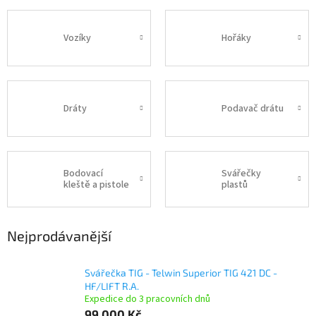
Vozíky
Hořáky
Dráty
Podavač drátu
Bodovací
Svářečky
kleště a pistole
plastů
Nejprodávanější
Svářečka TIG - Telwin Superior TIG 421 DC -
HF/LIFT R.A.
Expedice do 3 pracovních dnů
99 000 Kč