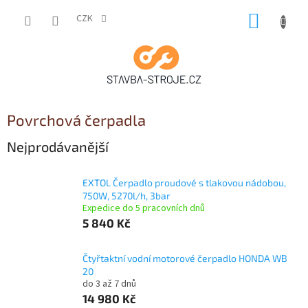
Přejít
NÁKUP
na
CZK
obsah
KOŠÍK
Povrchová čerpadla
Nejprodávanější
EXTOL Čerpadlo proudové s tlakovou nádobou,
750W, 5270l/h, 3bar
Expedice do 5 pracovních dnů
5 840 Kč
Čtyřtaktní vodní motorové čerpadlo HONDA WB
20
do 3 až 7 dnů
14 980 Kč