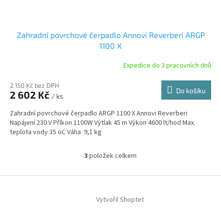
Zahradní povrchové čerpadlo Annovi Reverberi ARGP
1100 X
Expedice do 3 pracovních dnů
2 150 Kč bez DPH
Do košíku
2 602 Kč
/ ks
Zahradní povrchové čerpadlo ARGP 1100 X Annovi Reverberi
Napájení 230 V Příkon 1100W Výtlak 45 m Výkon 4600 lt/hod Max.
teplota vody 35 oC Váha 9,1 kg
3
položek celkem
O
v
l
Z
á
á
d
Vytvořil Shoptet
p
a
a
c