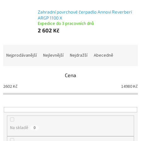
Zahradní povrchové čerpadlo Annovi Reverberi
ARGP 1100 X
Expedice do 3 pracovních dnů
2 602 Kč
Ř
a
Nejprodávanější
Nejlevnější
Nejdražší
Abecedně
z
e
n
Cena
í
2602
Kč
14980
Kč
p
r
o
d
u
k
Na skladě
0
t
ů