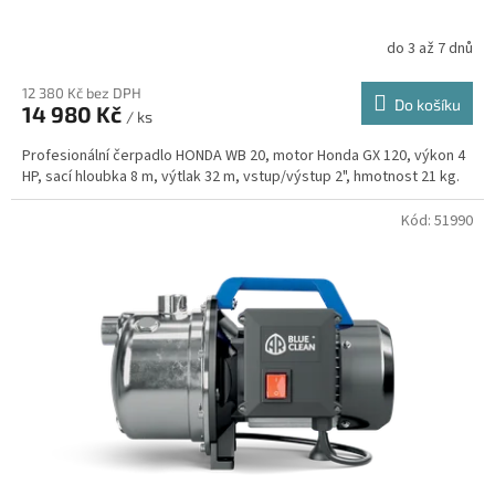
do 3 až 7 dnů
12 380 Kč bez DPH
Do košíku
14 980 Kč
/ ks
Profesionální čerpadlo HONDA WB 20, motor Honda GX 120, výkon 4
HP, sací hloubka 8 m, výtlak 32 m, vstup/výstup 2", hmotnost 21 kg.
Kód:
51990