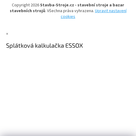
t
í
Copyright 2026
Stavba-Stroje.cz - stavební stroje a bazar
í
p
stavebních strojů
. Všechna práva vyhrazena.
Upravit nastavení
r
cookies
v
k
y
×
v
ý
Splátková kalkulačka ESSOX
p
i
s
u