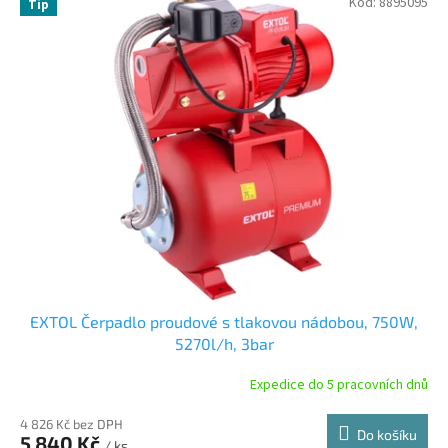
Kód:
8895095
Tip
ý
p
i
s
p
r
o
d
u
k
t
ů
EXTOL Čerpadlo proudové s tlakovou nádobou, 750W,
5270l/h, 3bar
Expedice do 5 pracovních dnů
4 826 Kč bez DPH
Do košíku
5 840 Kč
/ ks