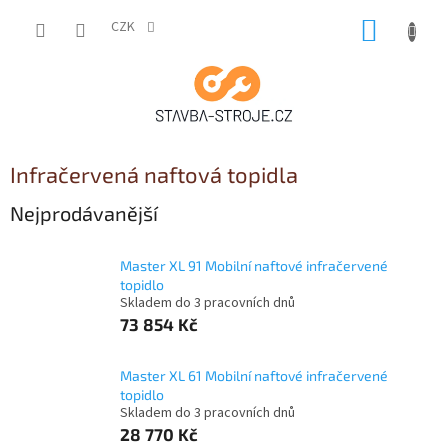
Přejít
NÁKUP
na
CZK
obsah
KOŠÍK
Infračervená naftová topidla
Nejprodávanější
Master XL 91 Mobilní naftové infračervené
topidlo
Skladem do 3 pracovních dnů
73 854 Kč
Master XL 61 Mobilní naftové infračervené
topidlo
Skladem do 3 pracovních dnů
28 770 Kč