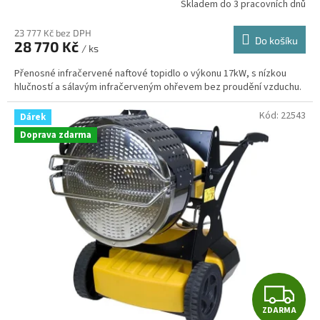
R
Skladem do 3 pracovních dnů
M
23 777 Kč bez DPH
Do košíku
28 770 Kč
/ ks
A
Přenosné infračervené naftové topidlo o výkonu 17kW, s nízkou
hlučností a sálavým infračerveným ohřevem bez proudění vzduchu.
Kód:
22543
Dárek
Doprava zdarma
Z
ZDARMA