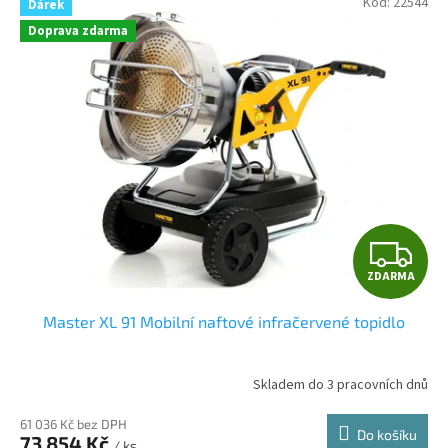
Kód:
22544
Dárek
ý
Doprava zdarma
p
i
s
p
r
o
d
u
k
t
Z
ů
ZDARMA
D
Master XL 91 Mobilní naftové infračervené topidlo
A
R
Skladem do 3 pracovních dnů
M
61 036 Kč bez DPH
Do košíku
73 854 Kč
/ ks