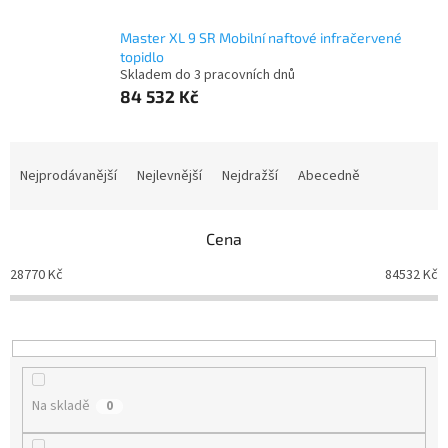
Master XL 9 SR Mobilní naftové infračervené
topidlo
Skladem do 3 pracovních dnů
84 532 Kč
Ř
a
Nejprodávanější
Nejlevnější
Nejdražší
Abecedně
z
e
n
Cena
í
28770
Kč
84532
Kč
p
r
o
d
u
k
Na skladě
0
t
ů