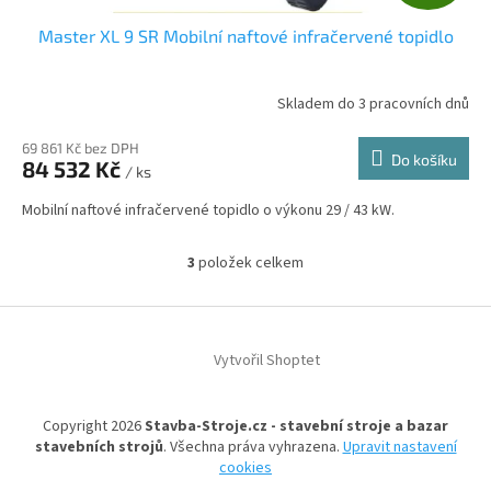
D
Master XL 9 SR Mobilní naftové infračervené topidlo
A
R
Skladem do 3 pracovních dnů
M
69 861 Kč bez DPH
Do košíku
84 532 Kč
/ ks
A
Mobilní naftové infračervené topidlo o výkonu 29 / 43 kW.
3
položek celkem
O
v
l
Z
á
á
d
Vytvořil Shoptet
p
a
a
c
t
í
Copyright 2026
Stavba-Stroje.cz - stavební stroje a bazar
í
p
stavebních strojů
. Všechna práva vyhrazena.
Upravit nastavení
r
cookies
v