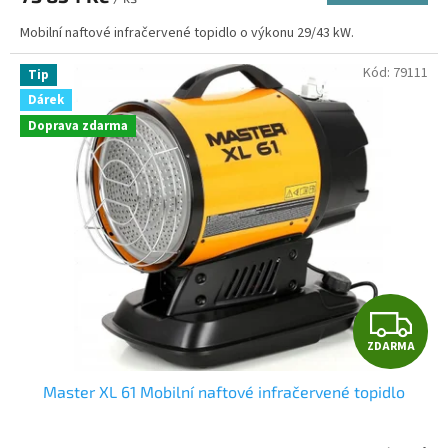
A
Mobilní naftové infračervené topidlo o výkonu 29/43 kW.
Kód:
79111
Tip
Dárek
Doprava zdarma
Z
ZDARMA
D
Master XL 61 Mobilní naftové infračervené topidlo
A