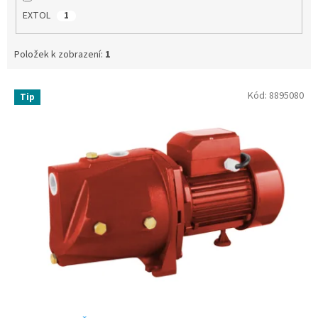
EXTOL
1
Položek k zobrazení:
1
V
Kód:
8895080
Tip
ý
p
i
s
p
r
o
d
u
k
t
ů