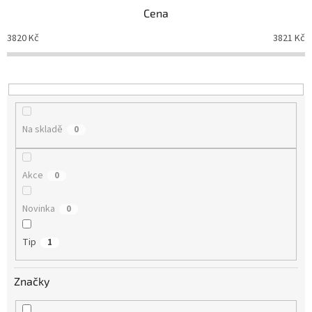
n
Cena
í
3820
Kč
3821
Kč
p
r
o
d
u
k
Na skladě
0
t
ů
Akce
0
Novinka
0
Tip
1
Značky