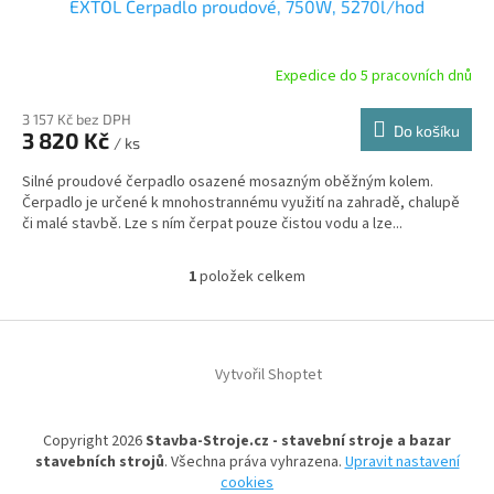
EXTOL Čerpadlo proudové, 750W, 5270l/hod
Expedice do 5 pracovních dnů
3 157 Kč bez DPH
Do košíku
3 820 Kč
/ ks
Silné proudové čerpadlo osazené mosazným oběžným kolem.
Čerpadlo je určené k mnohostrannému využití na zahradě, chalupě
či malé stavbě. Lze s ním čerpat pouze čistou vodu a lze...
1
položek celkem
O
v
l
Z
á
á
d
Vytvořil Shoptet
p
a
a
c
t
í
Copyright 2026
Stavba-Stroje.cz - stavební stroje a bazar
í
p
stavebních strojů
. Všechna práva vyhrazena.
Upravit nastavení
r
cookies