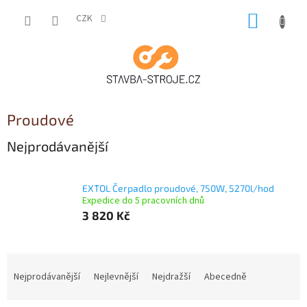
Přejít
NÁKUP
na
CZK
obsah
KOŠÍK
Proudové
Nejprodávanější
EXTOL Čerpadlo proudové, 750W, 5270l/hod
Expedice do 5 pracovních dnů
3 820 Kč
Ř
a
Nejprodávanější
Nejlevnější
Nejdražší
Abecedně
z
e