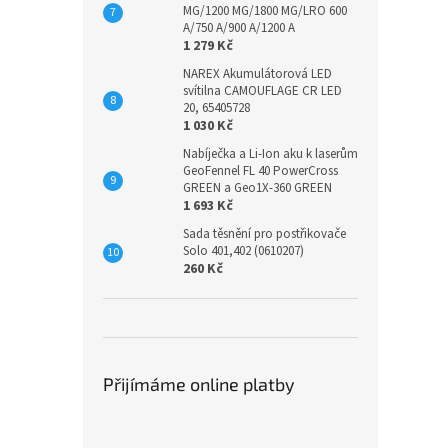
MG/1200 MG/1800 MG/LRO 600
A/750 A/900 A/1200 A
1 279 Kč
NAREX Akumulátorová LED
svítilna CAMOUFLAGE CR LED
20, 65405728
1 030 Kč
Nabíječka a Li-Ion aku k laserům
GeoFennel FL 40 PowerCross
GREEN a Geo1X-360 GREEN
1 693 Kč
Sada těsnění pro postřikovače
Solo 401,402 (0610207)
260 Kč
Přijímáme online platby