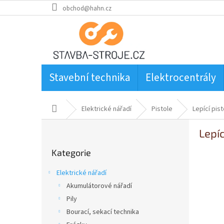
Přejít
obchod@hahn.cz
na
obsah
Stavební technika
Elektrocentrály
Domů
Elektrické nářadí
Pistole
Lepící pist
P
Lepíc
o
Přeskočit
s
Kategorie
kategorie
t
r
Elektrické nářadí
a
Akumulátorové nářadí
n
Pily
n
í
Bourací, sekací technika
p