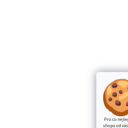
Pro co nejle
shopu od vá