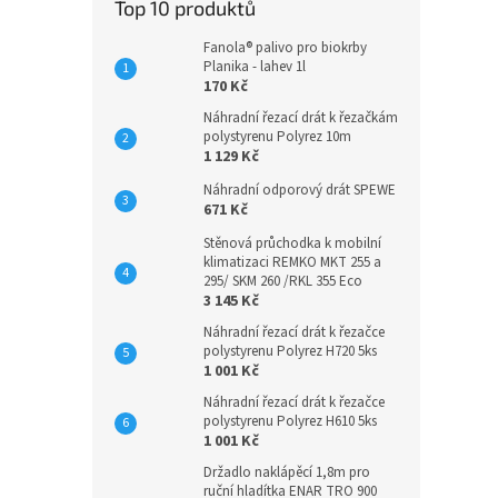
Top 10 produktů
Fanola® palivo pro biokrby
Planika - lahev 1l
170 Kč
Náhradní řezací drát k řezačkám
polystyrenu Polyrez 10m
1 129 Kč
Náhradní odporový drát SPEWE
671 Kč
Stěnová průchodka k mobilní
klimatizaci REMKO MKT 255 a
295/ SKM 260 /RKL 355 Eco
3 145 Kč
Náhradní řezací drát k řezačce
polystyrenu Polyrez H720 5ks
1 001 Kč
Náhradní řezací drát k řezačce
polystyrenu Polyrez H610 5ks
1 001 Kč
Držadlo naklápěcí 1,8m pro
ruční hladítka ENAR TRO 900