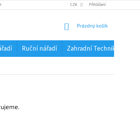
HRANA OSOBNÍCH ÚDAJŮ
CZK
Přihlášení
NÁKUPNÍ
Prázdný košík
KOŠÍK
ářadí
Ruční nářadí
Zahradní Technika
PŮJ
vujeme.