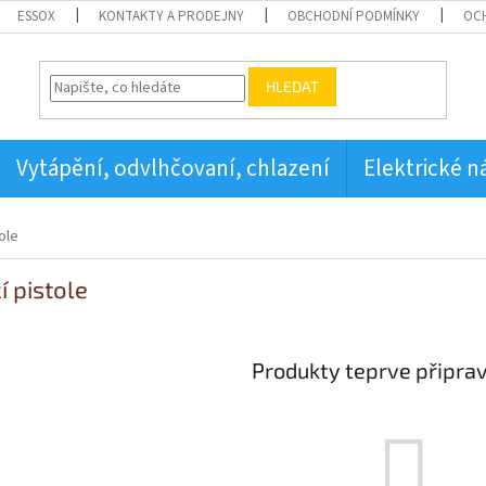
ESSOX
KONTAKTY A PRODEJNY
OBCHODNÍ PODMÍNKY
OC
HLEDAT
Vytápění, odvlhčovaní, chlazení
Elektrické n
ole
í pistole
Produkty teprve připra