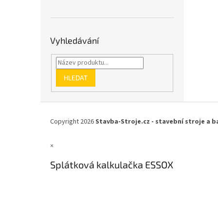
Vyhledávání
HLEDAT
Z
á
Copyright 2026
Stavba-Stroje.cz - stavební stroje a b
p
a
×
t
í
Splátková kalkulačka ESSOX