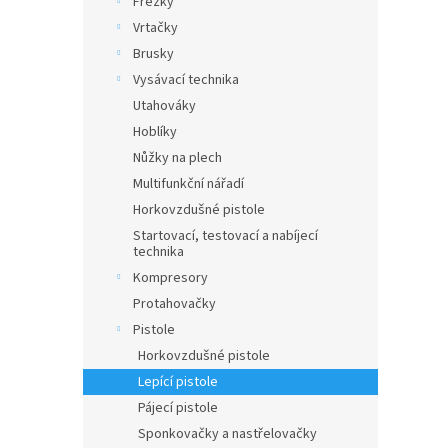
Frézky
a
Vrtačky
n
Brusky
e
Vysávací technika
l
Utahováky
Hoblíky
Nůžky na plech
Multifunkční nářadí
Horkovzdušné pistole
Startovací, testovací a nabíjecí
technika
Kompresory
Protahovačky
Pistole
Horkovzdušné pistole
Lepící pistole
Pájecí pistole
Sponkovačky a nastřelovačky