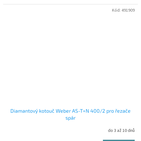
Kód:
491909
Diamantový kotouč Weber AS-T+N 400/2 pro řezače
spár
do 3 až 10 dnů