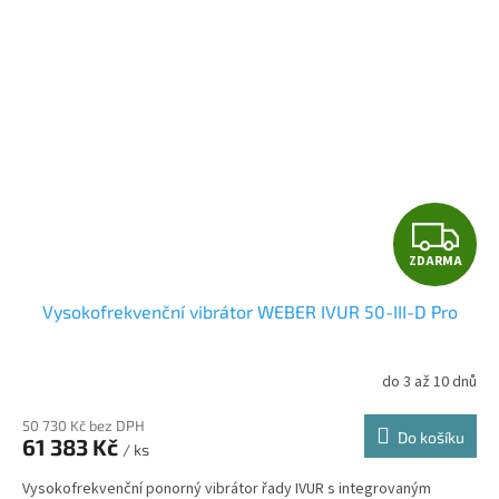
Z
ZDARMA
D
Vysokofrekvenční vibrátor WEBER IVUR 50-III-D Pro
A
R
do 3 až 10 dnů
M
50 730 Kč bez DPH
Do košíku
61 383 Kč
/ ks
A
Vysokofrekvenční ponorný vibrátor řady IVUR s integrovaným