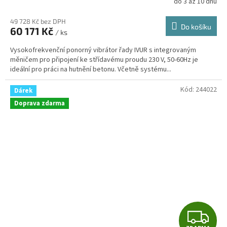
do 3 až 10 dnů
M
49 728 Kč bez DPH
Do košíku
60 171 Kč
/ ks
A
Vysokofrekvenční ponorný vibrátor řady IVUR s integrovaným
měničem pro připojení ke střídavému proudu 230 V, 50-60Hz je
ideální pro práci na hutnění betonu. Včetně systému...
Kód:
244022
Dárek
Doprava zdarma
Z