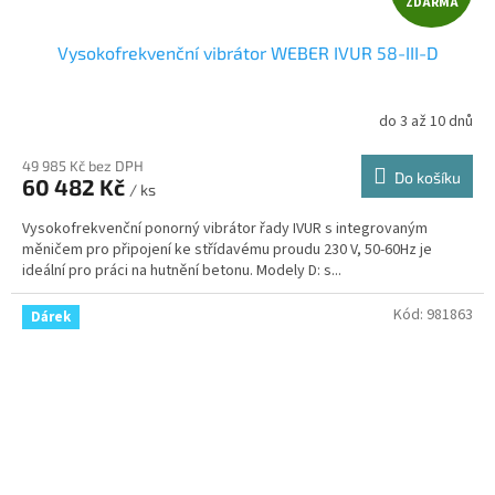
ZDARMA
D
Vysokofrekvenční vibrátor WEBER IVUR 58-III-D
A
R
do 3 až 10 dnů
M
49 985 Kč bez DPH
Do košíku
60 482 Kč
/ ks
A
Vysokofrekvenční ponorný vibrátor řady IVUR s integrovaným
měničem pro připojení ke střídavému proudu 230 V, 50-60Hz je
ideální pro práci na hutnění betonu. Modely D: s...
Kód:
981863
Dárek