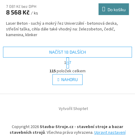
7 081 Kč bez DPH
Do košíku
8 568 Kč
/ ks
Laser Beton - suchý a mokrý řez Univerzální - betonová deska,
střešní taška, cihla dále také vhodný na: železobeton, čedič,
kamenina, klinker
NAČÍST 18 DALŠÍCH
S
1
7
t
O
r
115
položek celkem
v
á
l
NAHORU
n
á
k
d
o
v
Z
a
á
c
á
n
í
Vytvořil Shoptet
p
í
p
a
r
t
v
Copyright 2026
Stavba-Stroje.cz - stavební stroje a bazar
í
k
stavebních strojů
. Všechna práva vyhrazena.
Upravit nastavení