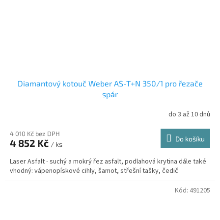
Diamantový kotouč Weber AS-T+N 350/1 pro řezače
spár
do 3 až 10 dnů
4 010 Kč bez DPH
Do košíku
4 852 Kč
/ ks
Laser Asfalt - suchý a mokrý řez asfalt, podlahová krytina dále také
vhodný: vápenopískové cihly, šamot, střešní tašky, čedič
Kód:
491205