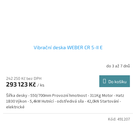
Vibrační deska WEBER CR 5-II E
do 3 až 7 dnů
242 250 Kč bez DPH
Do košíku
293 123 Kč
/ ks
Šířka desky - 550/700mm Provozní hmotnost - 311Kg Motor - Hatz
1B30 Výkon - 5,4kW Hutnící - odstředivá síla - 42,0kN Startování -
elektrické
Kód:
491207