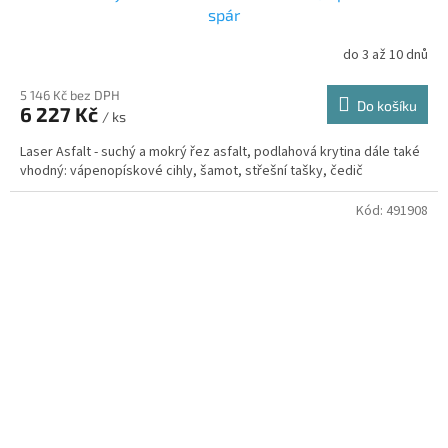
spár
do 3 až 10 dnů
5 146 Kč bez DPH
Do košíku
6 227 Kč
/ ks
Laser Asfalt - suchý a mokrý řez asfalt, podlahová krytina dále také
vhodný: vápenopískové cihly, šamot, střešní tašky, čedič
Kód:
491908