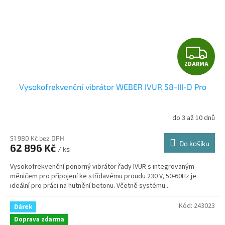
Z
ZDARMA
D
Vysokofrekvenční vibrátor WEBER IVUR 58-III-D Pro
A
R
do 3 až 10 dnů
M
51 980 Kč bez DPH
Do košíku
62 896 Kč
/ ks
A
Vysokofrekvenční ponorný vibrátor řady IVUR s integrovaným
měničem pro připojení ke střídavému proudu 230 V, 50-60Hz je
ideální pro práci na hutnění betonu. Včetně systému...
Kód:
243023
Dárek
Doprava zdarma