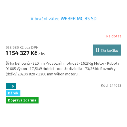
Vibrační válec WEBER MC 85 SD
Na dotaz
953 989 Kč bez DPH
Do košíku
1 154 327 Kč
/ ks
Šířka běhounů - 820mm Provozní hmotnost - 1628Kg Motor - Kubota
D1005 Výkon - 17,5kW Hutnící - odstředivá síla - 73/36 kN Rozměry
(dxšxv)2020 x 820 x 1300 mm Výkon motoru...
Kód:
244023
Tip
Dárek
Doprava zdarma