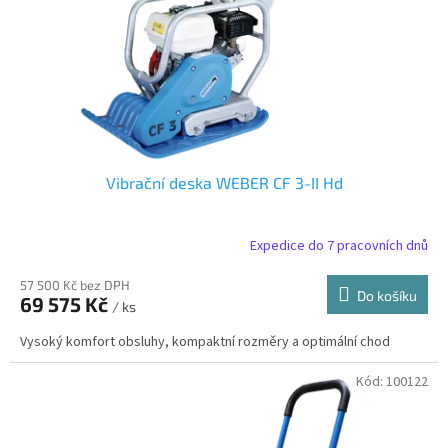
u
o
k
d
t
u
ů
k
t
ů
Vibrační deska WEBER CF 3-II Hd
Expedice do 7 pracovních dnů
57 500 Kč bez DPH
Do košíku
69 575 Kč
/ ks
Vysoký komfort obsluhy, kompaktní rozměry a optimální chod
Kód:
100122