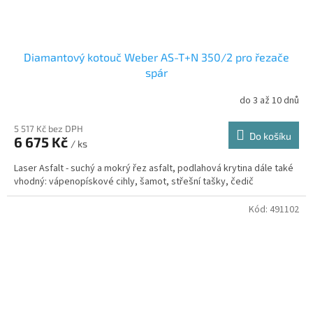
Diamantový kotouč Weber AS-T+N 350/2 pro řezače
spár
do 3 až 10 dnů
5 517 Kč bez DPH
Do košíku
6 675 Kč
/ ks
Laser Asfalt - suchý a mokrý řez asfalt, podlahová krytina dále také
vhodný: vápenopískové cihly, šamot, střešní tašky, čedič
Kód:
491102