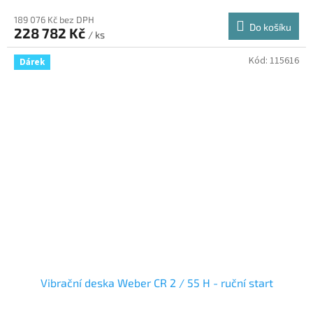
189 076 Kč bez DPH
Do košíku
228 782 Kč
/ ks
Kód:
115616
Dárek
Vibrační deska Weber CR 2 / 55 H - ruční start