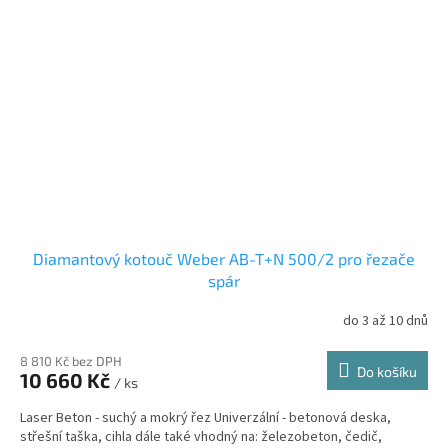
Diamantový kotouč Weber AB-T+N 500/2 pro řezače
spár
do 3 až 10 dnů
8 810 Kč bez DPH
Do košíku
10 660 Kč
/ ks
Laser Beton - suchý a mokrý řez Univerzální - betonová deska,
střešní taška, cihla dále také vhodný na: železobeton, čedič,