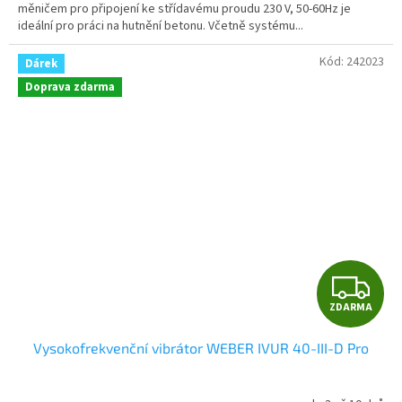
měničem pro připojení ke střídavému proudu 230 V, 50-60Hz je
ideální pro práci na hutnění betonu. Včetně systému...
Kód:
242023
Dárek
Doprava zdarma
Z
ZDARMA
D
Vysokofrekvenční vibrátor WEBER IVUR 40-III-D Pro
A
R