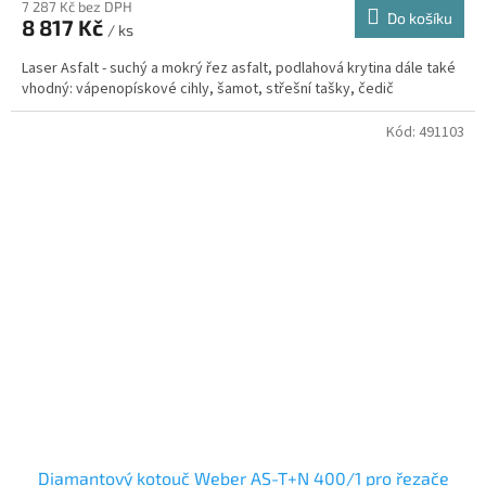
7 287 Kč bez DPH
Do košíku
8 817 Kč
/ ks
Laser Asfalt - suchý a mokrý řez asfalt, podlahová krytina dále také
vhodný: vápenopískové cihly, šamot, střešní tašky, čedič
Kód:
491103
Diamantový kotouč Weber AS-T+N 400/1 pro řezače