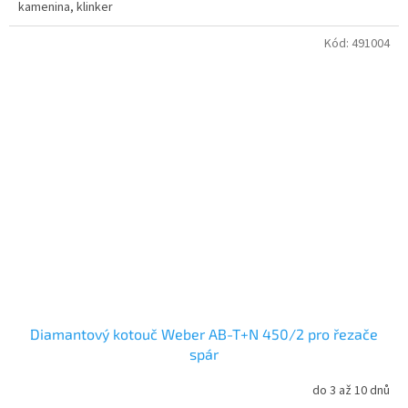
kamenina, klinker
Kód:
491004
Diamantový kotouč Weber AB-T+N 450/2 pro řezače
spár
do 3 až 10 dnů