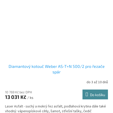
Diamantový kotouč Weber AS-T+N 500/2 pro řezače
spár
do 3 až 10 dnů
10 769 Kč bez DPH
Do košíku
13 031 Kč
/ ks
Laser Asfalt - suchý a mokrý řez asfalt, podlahová krytina dále také
vhodný: vápenopískové cihly, šamot, střešní tašky, čedič