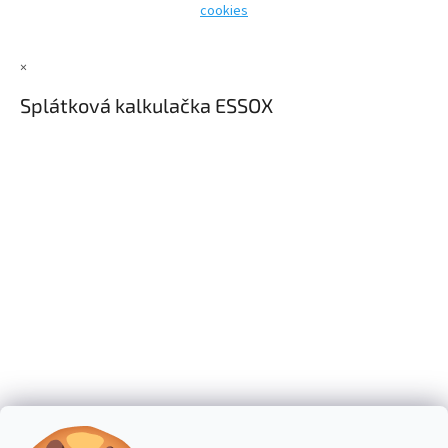
y
cookies
v
ý
p
×
i
s
Splátková kalkulačka ESSOX
u