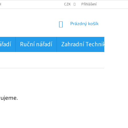
HRANA OSOBNÍCH ÚDAJŮ
CZK
Přihlášení
NÁKUPNÍ
Prázdný košík
KOŠÍK
ářadí
Ruční nářadí
Zahradní Technika
PŮJ
vujeme.