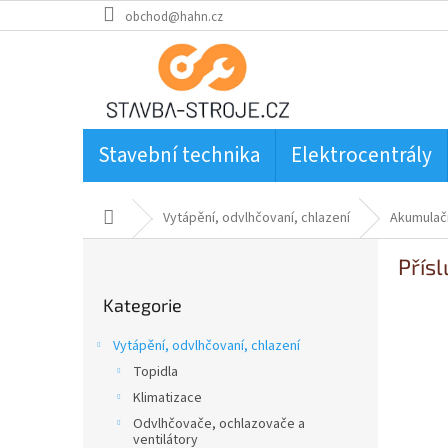
Přejít
obchod@hahn.cz
na
obsah
Stavební technika
Elektrocentrály
Domů
Vytápění, odvlhčovaní, chlazení
Akumulač
P
Přís
o
Přeskočit
s
Kategorie
kategorie
t
r
Vytápění, odvlhčovaní, chlazení
a
Topidla
n
Klimatizace
n
í
Odvlhčovače, ochlazovače a
ventilátory
p