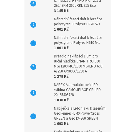
klimatizaci REMKO MKT 255 a
295/ SKM 260 /RKL 355 Eco
3 145 Kč
Náhradní řezací drát k řezačce
polystyrenu Polyrez H720 5ks
1 001 Kč
Náhradní řezací drát k řezačce
polystyrenu Polyrez H610 5ks
1 001 Kč
Držadlo naklápěcí 1,8m pro
ruční hladítka ENAR TRO 900
MG/1200 MG/1800 MG/LRO 600
A/750 A/900 A/1200 A
1 279 Kč
NAREX Akumulátorová LED
svítilna CAMOUFLAGE CR LED
20, 65405728
1 030 Kč
Nabíječka a Li-Ion aku k laserům
GeoFennel FL 40 PowerCross
GREEN a Geo1X-360 GREEN
1 693 Kč