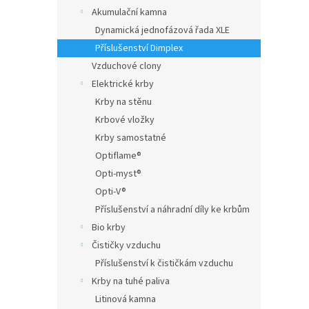
Akumulační kamna
a
n
Dynamická jednofázová řada XLE
e
Příslušenství Dimplex
l
Vzduchové clony
Elektrické krby
Krby na stěnu
Krbové vložky
Krby samostatné
Optiflame®
Opti-myst®
Opti-V®
Příslušenství a náhradní díly ke krbům
Bio krby
Čističky vzduchu
Příslušenství k čističkám vzduchu
Krby na tuhé paliva
Litinová kamna