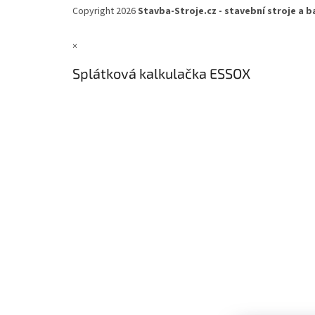
á
Copyright 2026
Stavba-Stroje.cz - stavební stroje a b
p
a
×
t
í
Splátková kalkulačka ESSOX