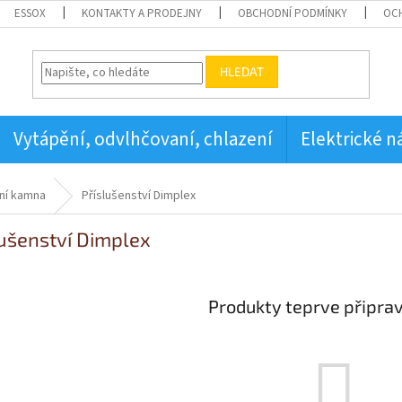
ESSOX
KONTAKTY A PRODEJNY
OBCHODNÍ PODMÍNKY
OC
HLEDAT
Vytápění, odvlhčovaní, chlazení
Elektrické n
ní kamna
Příslušenství Dimplex
lušenství Dimplex
Produkty teprve připra