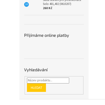
Sada těsnění pro postřikovače
Solo 401,402 (0610207)
260 Kč
Přijímáme online platby
Vyhledávání
HLEDAT
Z