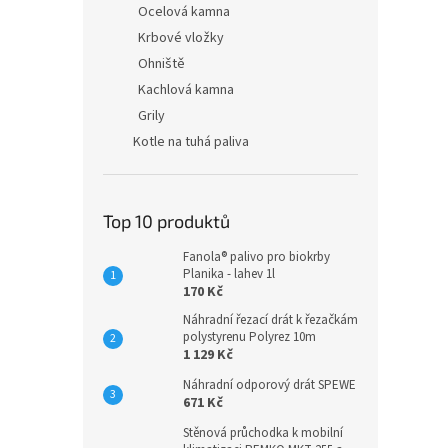
Ocelová kamna
Krbové vložky
Ohniště
Kachlová kamna
Grily
Kotle na tuhá paliva
Top 10 produktů
Fanola® palivo pro biokrby
Planika - lahev 1l
170 Kč
Náhradní řezací drát k řezačkám
polystyrenu Polyrez 10m
1 129 Kč
Náhradní odporový drát SPEWE
671 Kč
Stěnová průchodka k mobilní