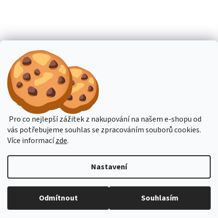
Pro co nejlepší zážitek z nakupování na našem e-shopu od
vás potřebujeme souhlas se zpracováním souborů cookies.
Více informací
zde
.
Nastavení
Budete-li potřebovat poradit, pište přes online podporu nebo na email
Odmítnout
Souhlasím
obchod@hahn.cz. Děkujeme