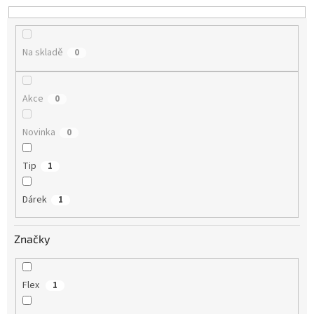
d
u
k
Na skladě
0
t
ů
Akce
0
Novinka
0
Tip
1
Dárek
1
Značky
Flex
1