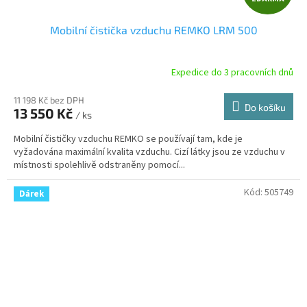
D
Mobilní čistička vzduchu REMKO LRM 500
A
R
Expedice do 3 pracovních dnů
M
11 198 Kč bez DPH
Do košíku
13 550 Kč
/ ks
A
Mobilní čističky vzduchu REMKO se používají tam, kde je
vyžadována maximální kvalita vzduchu. Cizí látky jsou ze vzduchu v
místnosti spolehlivě odstraněny pomocí...
Kód:
505749
Dárek