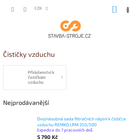
Přejít
NÁKUP
na
CZK
obsah
KOŠÍK
Čističky vzduchu
Příslušenství k
čističkám
vzduchu
Nejprodávanější
Dvojnásobná sada filtračních náplní k čističce
vzduchu REMKO LRM 350/500
Expedice do 7 pracovních dnů
5 790 Kč