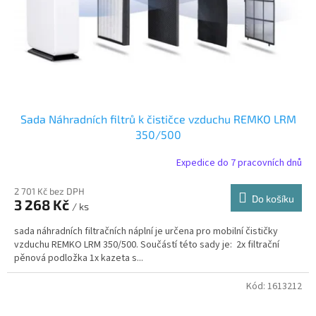
Sada Náhradních filtrů k čističce vzduchu REMKO LRM
350/500
Expedice do 7 pracovních dnů
2 701 Kč bez DPH
Do košíku
3 268 Kč
/ ks
sada náhradních filtračních náplní je určena pro mobilní čističky
vzduchu REMKO LRM 350/500. Součástí této sady je: 2x filtrační
pěnová podložka 1x kazeta s...
Kód:
1613212