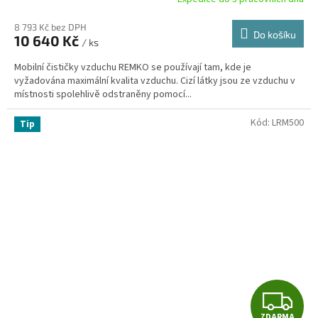
M
8 793 Kč bez DPH
Do košíku
10 640 Kč
/ ks
A
Mobilní čističky vzduchu REMKO se používají tam, kde je
vyžadována maximální kvalita vzduchu. Cizí látky jsou ze vzduchu v
místnosti spolehlivě odstraněny pomocí...
Kód:
LRM500
Tip
Z
ZDARMA