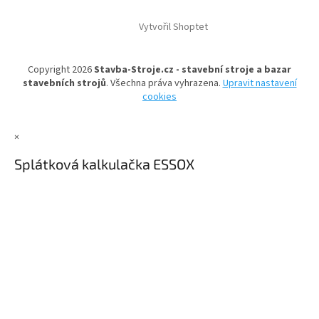
á
á
d
Vytvořil Shoptet
p
a
a
c
t
í
Copyright 2026
Stavba-Stroje.cz - stavební stroje a bazar
í
p
stavebních strojů
. Všechna práva vyhrazena.
Upravit nastavení
r
cookies
v
k
y
×
v
ý
Splátková kalkulačka ESSOX
p
i
s
u