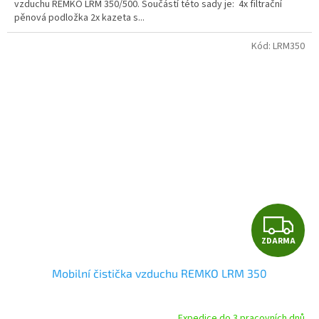
vzduchu REMKO LRM 350/500. Součástí této sady je: 4x filtrační
pěnová podložka 2x kazeta s...
Kód:
LRM350
Z
ZDARMA
D
Mobilní čistička vzduchu REMKO LRM 350
A
R
Expedice do 3 pracovních dnů