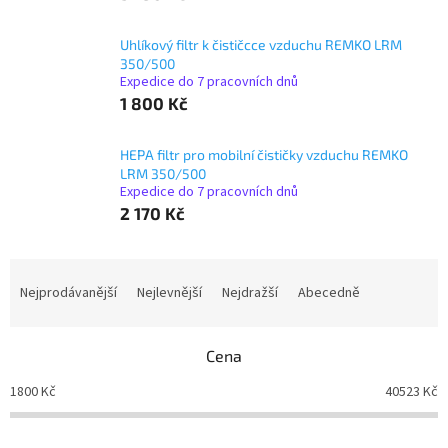
Uhlíkový filtr k čističcce vzduchu REMKO LRM
350/500
Expedice do 7 pracovních dnů
1 800 Kč
HEPA filtr pro mobilní čističky vzduchu REMKO
LRM 350/500
Expedice do 7 pracovních dnů
2 170 Kč
Ř
a
Nejprodávanější
Nejlevnější
Nejdražší
Abecedně
z
e
n
Cena
í
1800
Kč
40523
Kč
p
r
o