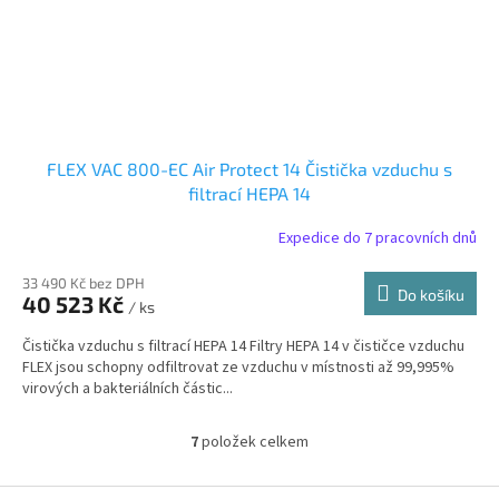
FLEX VAC 800-EC Air Protect 14 Čistička vzduchu s
filtrací HEPA 14
Expedice do 7 pracovních dnů
33 490 Kč bez DPH
Do košíku
40 523 Kč
/ ks
Čistička vzduchu s filtrací HEPA 14 Filtry HEPA 14 v čističce vzduchu
FLEX jsou schopny odfiltrovat ze vzduchu v místnosti až 99,995%
virových a bakteriálních částic...
7
položek celkem
O
v
l
Z