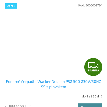
Kód:
5000008794
Dárek
Z
ZDARMA
D
Ponorné čerpadlo Wacker Neuson PS2 500 230V/50HZ
A
SS s plovákem
R
do 3 až 10 dnů
M
20 000 Kč bez DPH