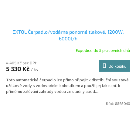
EXTOL Čerpadlo/vodárna ponorné tlakové, 1200W,
6000l/h
Expedice do 5 pracovních dnů
4 405 Kč bez DPH
Do košíku
5 330 Kč
/ ks
Toto automatické čerpadlo lze přímo připojit k distribuční soustavě
užitkové vody s vodovodním kohoutkem a použít jej tak např. k
přímému zalévání zahrady vodou ze studny apod....
Kód:
8895040