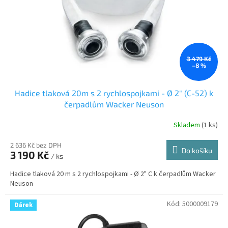
3 479 Kč
–8 %
Hadice tlaková 20m s 2 rychlospojkami - Ø 2" (C-52) k
čerpadlům Wacker Neuson
Skladem
(
1 ks
)
2 636 Kč bez DPH
Do košíku
3 190 Kč
/ ks
Hadice tlaková 20 m s 2 rychlospojkami - Ø 2" C k čerpadlům Wacker
Neuson
Kód:
5000009179
Dárek