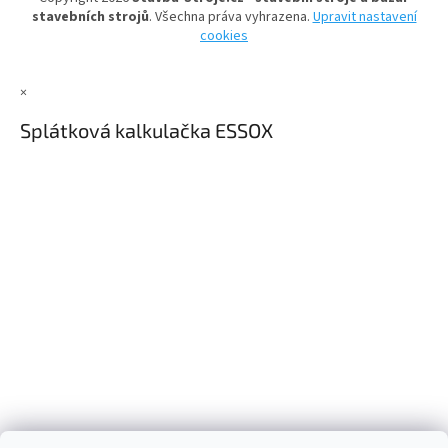
í
k
stavebních strojů
. Všechna práva vyhrazena.
Upravit nastavení
y
cookies
v
ý
p
×
i
s
Splátková kalkulačka ESSOX
u