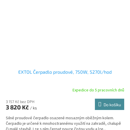
EXTOL Čerpadlo proudové, 750W, 5270l/hod
Expedice do 5 pracovních dnů
3 157 Kč bez DPH
Do košíku
3 820 Kč
/ ks
Silné proudové čerpadlo osazené mosazným oběžným kolem.
Čerpadlo je určené k mnohostrannému využití na zahradě, chalupě
či malé stavbě. Lze s ním čerpat pouze čistou vodu a lze...