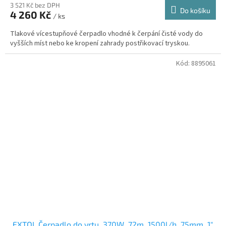
3 521 Kč bez DPH
Do košíku
4 260 Kč
/ ks
Tlakové vícestupňové čerpadlo vhodné k čerpání čisté vody do
vyšších míst nebo ke kropení zahrady postřikovací tryskou.
Kód:
8895061
EXTOL Čerpadlo do vrtu, 370W, 72m, 1500l/h, 75mm, 1"