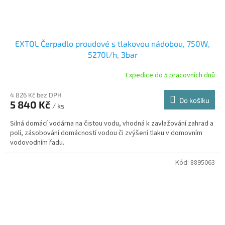
EXTOL Čerpadlo proudové s tlakovou nádobou, 750W,
5270l/h, 3bar
Expedice do 5 pracovních dnů
4 826 Kč bez DPH
Do košíku
5 840 Kč
/ ks
Silná domácí vodárna na čistou vodu, vhodná k zavlažování zahrad a
polí, zásobování domácností vodou či zvýšení tlaku v domovním
vodovodním řadu.
Kód:
8895063