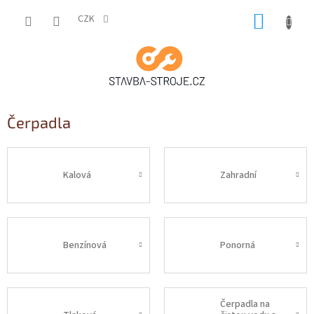
Přejít
NÁKUP
na
CZK
obsah
KOŠÍK
Čerpadla
Kalová
Zahradní
Benzínová
Ponorná
Čerpadla na