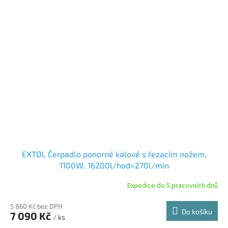
EXTOL Čerpadlo ponorné kalové s řezacím nožem,
1100W, 16200l/hod=270l/min
Expedice do 5 pracovních dnů
5 860 Kč bez DPH
Do košíku
7 090 Kč
/ ks