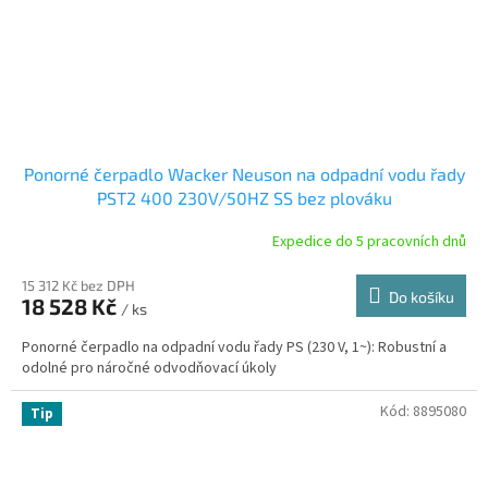
Ponorné čerpadlo Wacker Neuson na odpadní vodu řady
PST2 400 230V/50HZ SS bez plováku
Expedice do 5 pracovních dnů
15 312 Kč bez DPH
Do košíku
18 528 Kč
/ ks
Ponorné čerpadlo na odpadní vodu řady PS (230 V, 1~): Robustní a
odolné pro náročné odvodňovací úkoly
Kód:
8895080
Tip