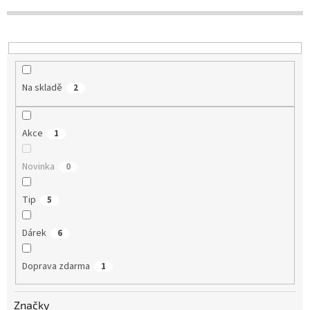
p
r
o
d
u
k
Na skladě
2
t
ů
Akce
1
Novinka
0
Tip
5
Dárek
6
Doprava zdarma
1
Značky