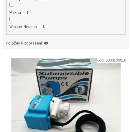
Makita
1
Wacker Neuson
8
Položek k zobrazení:
49
V
Kód:
6000100010
ý
p
i
s
p
r
o
d
u
k
t