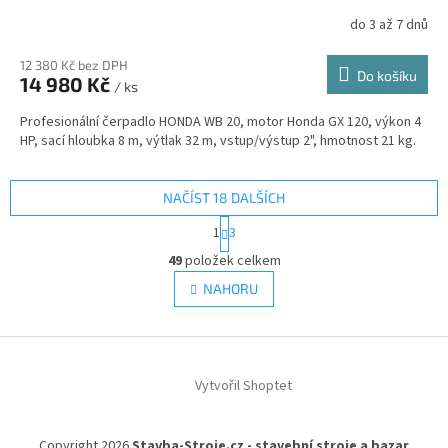
do 3 až 7 dnů
12 380 Kč bez DPH
Do košíku
14 980 Kč
/ ks
Profesionální čerpadlo HONDA WB 20, motor Honda GX 120, výkon 4
HP, sací hloubka 8 m, výtlak 32 m, vstup/výstup 2", hmotnost 21 kg.
NAČÍST 18 DALŠÍCH
S
1
3
t
O
r
49
položek celkem
v
á
l
NAHORU
n
á
k
d
o
v
Z
a
á
c
á
n
í
Vytvořil Shoptet
p
í
p
a
r
t
v
Copyright 2026
Stavba-Stroje.cz - stavební stroje a bazar