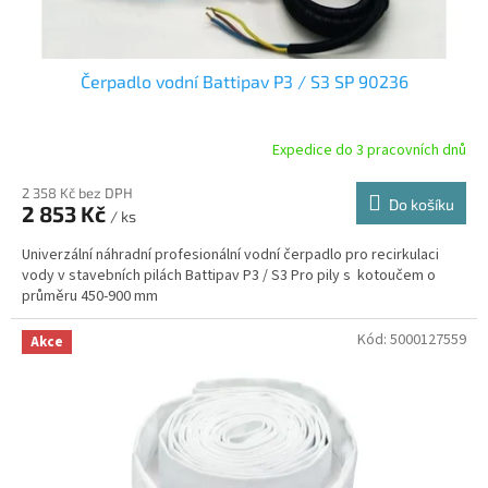
ů
Čerpadlo vodní Battipav P3 / S3 SP 90236
Expedice do 3 pracovních dnů
2 358 Kč bez DPH
Do košíku
2 853 Kč
/ ks
Univerzální náhradní profesionální vodní čerpadlo pro recirkulaci
vody v stavebních pilách Battipav P3 / S3 Pro pily s kotoučem o
průměru 450-900 mm
Kód:
5000127559
Akce