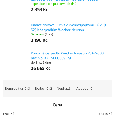
Expedice do 3 pracovních dnů
2 853 Kč
Hadice tlaková 20m s 2 rychlospojkami - Ø 2" (C-
52) k čerpadlům Wacker Neuson
Skladem
(
1 ks
)
3 190 Kč
Ponorné čerpadlo Wacker Neuson PSA2-500
bez plováku 5000009179
do 3 až 7 dnů
26 665 Kč
Ř
a
Nejprodávanější
Nejlevnější
Nejdražší
Abecedně
z
e
n
Cena
í
1681
Kč
183845
Kč