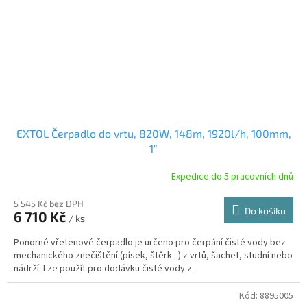
EXTOL Čerpadlo do vrtu, 820W, 148m, 1920l/h, 100mm,
1"
Expedice do 5 pracovních dnů
5 545 Kč bez DPH
Do košíku
6 710 Kč
/ ks
Ponorné vřetenové čerpadlo je určeno pro čerpání čisté vody bez
mechanického znečištění (písek, štěrk...) z vrtů, šachet, studní nebo
nádrží. Lze použít pro dodávku čisté vody z...
Kód:
8895005