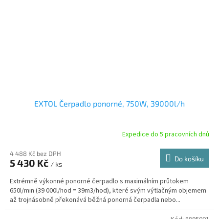
EXTOL Čerpadlo ponorné, 750W, 39000l/h
Expedice do 5 pracovních dnů
4 488 Kč bez DPH
Do košíku
5 430 Kč
/ ks
Extrémně výkonné ponorné čerpadlo s maximálním průtokem
650l/min (39 000l/hod = 39m3/hod), které svým výtlačným objemem
až trojnásobně překonává běžná ponorná čerpadla nebo...