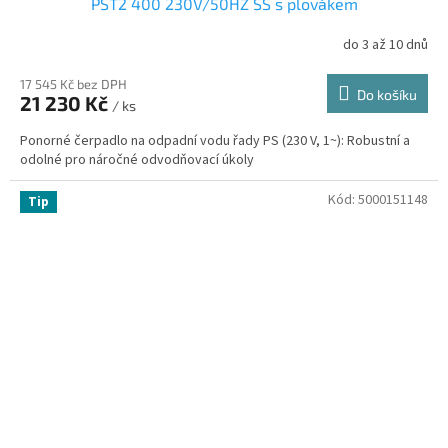
PST2 400 230V/50HZ SS s plovákem
do 3 až 10 dnů
17 545 Kč bez DPH
Do košíku
21 230 Kč
/ ks
Ponorné čerpadlo na odpadní vodu řady PS (230 V, 1~): Robustní a
odolné pro náročné odvodňovací úkoly
Kód:
5000151148
Tip