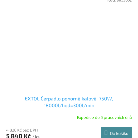
Kód:
8895001
EXTOL Čerpadlo ponorné kalové, 750W,
18000l/hod=300l/min
Expedice do 5 pracovních dnů
4 826 Kč bez DPH
Do košíku
5 840 Kč
/ ks