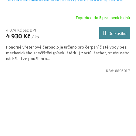
Expedice do 5 pracovních dnů
4 074 Kč bez DPH
Do košíku
4 930 Kč
/ ks
Ponorné vřetenové čerpadlo je určeno pro čerpání čisté vody bez
mechanického znečištění (písek, štěrk...) z vrtů, šachet, studní nebo
nádrží. Lze použít pro...
Kód:
8895017