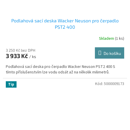
Podlahová sací deska Wacker Neuson pro čerpadlo
PST2 400
Skladem
(
1 ks
)
3 250 Kč bez DPH
Do košíku
3 933 Kč
/ ks
Podlahová sací deska pro čerpadlo Wacker Neuson PST2 400 S
tímto příslušenstvím lze vodu odsát až na několik milimetrů.
Kód:
5000009173
Tip