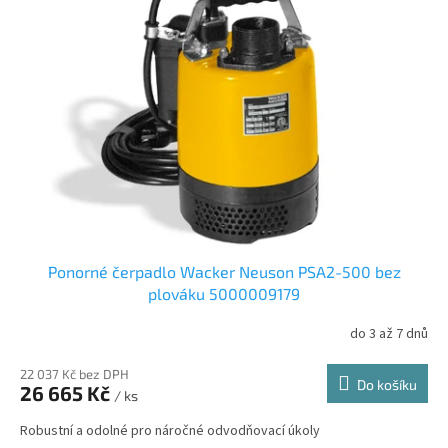
Ponorné čerpadlo Wacker Neuson PSA2-500 bez
plováku 5000009179
do 3 až 7 dnů
22 037 Kč bez DPH
Do košíku
26 665 Kč
/ ks
Robustní a odolné pro náročné odvodňovací úkoly