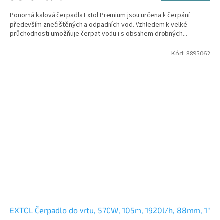
Ponorná kalová čerpadla Extol Premium jsou určena k čerpání
především znečištěných a odpadních vod. Vzhledem k velké
průchodnosti umožňuje čerpat vodu i s obsahem drobných...
Kód:
8895062
EXTOL Čerpadlo do vrtu, 570W, 105m, 1920l/h, 88mm, 1"