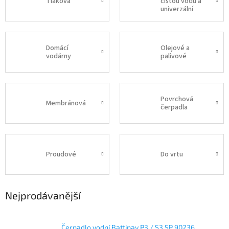
Tlaková
čistou vodu a
univerzální
Domácí
Olejové a
vodárny
palivové
Povrchová
Membránová
čerpadla
Proudové
Do vrtu
Nejprodávanější
Čerpadlo vodní Battipav P3 / S3 SP 90236