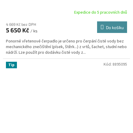
Expedice do 5 pracovních dnů
4 669 Kč bez DPH
Do košíku
5 650 Kč
/ ks
Ponorné vřetenové čerpadlo je určeno pro čerpání čisté vody bez
mechanického znečištění (písek, štěrk...) z vrtů, šachet, studní nebo
nádrží. Lze použít pro dodávku čisté vody z...
Kód:
8895095
Tip