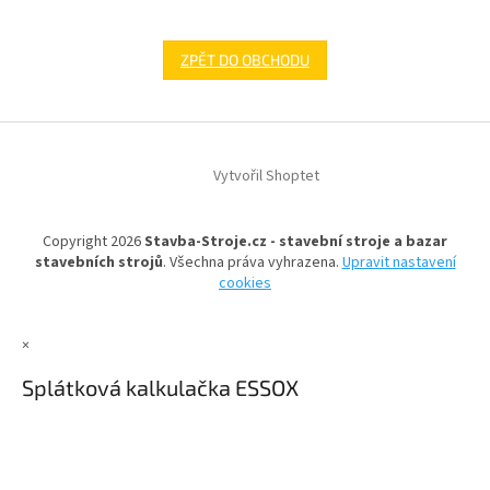
ZPĚT DO OBCHODU
Z
á
Vytvořil Shoptet
p
a
t
Copyright 2026
Stavba-Stroje.cz - stavební stroje a bazar
í
stavebních strojů
. Všechna práva vyhrazena.
Upravit nastavení
cookies
×
Splátková kalkulačka ESSOX