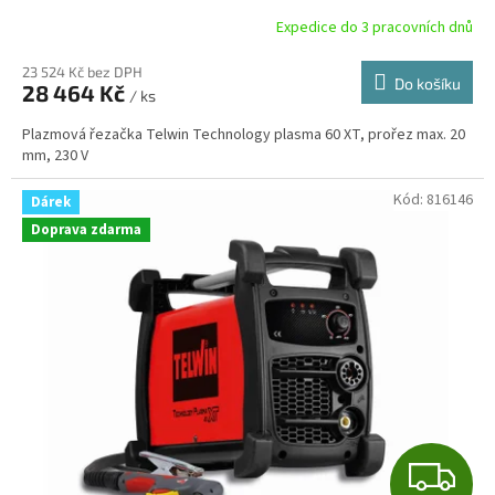
Expedice do 3 pracovních dnů
23 524 Kč bez DPH
Do košíku
28 464 Kč
/ ks
Plazmová řezačka Telwin Technology plasma 60 XT, prořez max. 20
mm, 230 V
Kód:
816146
Dárek
Doprava zdarma
Z