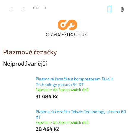
Přejít
NÁKUP
na
CZK
obsah
KOŠÍK
Plazmové řezačky
Nejprodávanější
Plazmová řezačka s kompresorem Telwin
Technology plasma 54 XT
Expedice do 3 pracovních dnů
31 484 Kč
Plazmová řezačka Telwin Technology plasma 60
XT
Expedice do 3 pracovních dnů
28 464 Kč