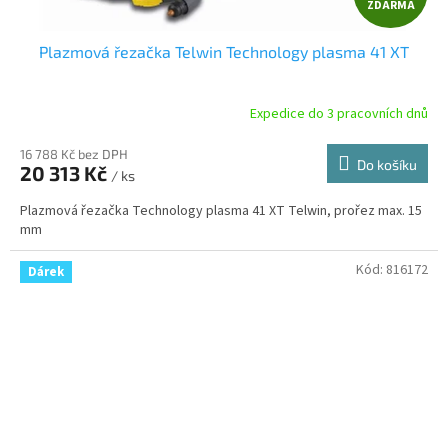
ZDARMA
D
Plazmová řezačka Telwin Technology plasma 41 XT
A
R
Expedice do 3 pracovních dnů
M
16 788 Kč bez DPH
Do košíku
20 313 Kč
/ ks
A
Plazmová řezačka Technology plasma 41 XT Telwin, prořez max. 15
mm
Kód:
816172
Dárek