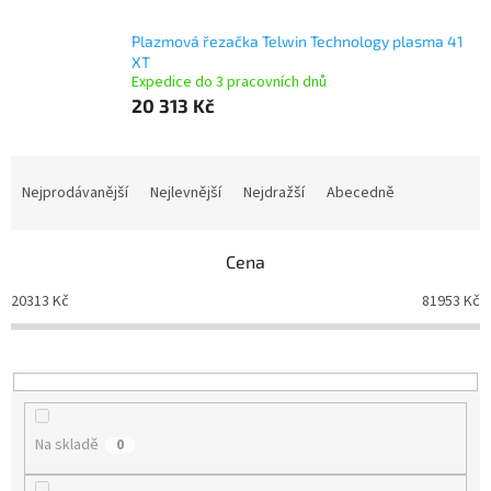
Plazmová řezačka Telwin Technology plasma 41
XT
Expedice do 3 pracovních dnů
20 313 Kč
Ř
a
Nejprodávanější
Nejlevnější
Nejdražší
Abecedně
z
e
n
Cena
í
20313
Kč
81953
Kč
p
r
o
d
u
k
Na skladě
0
t
ů