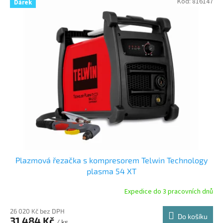
Kód:
816147
Dárek
ý
p
i
s
p
r
o
d
u
k
t
ů
Plazmová řezačka s kompresorem Telwin Technology
plasma 54 XT
Expedice do 3 pracovních dnů
26 020 Kč bez DPH
Do košíku
31 484 Kč
/ ks