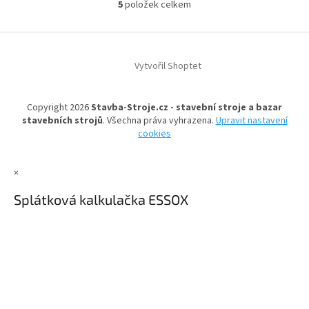
5
položek celkem
O
v
l
Z
á
á
d
Vytvořil Shoptet
p
a
a
c
t
í
Copyright 2026
Stavba-Stroje.cz - stavební stroje a bazar
í
p
stavebních strojů
. Všechna práva vyhrazena.
Upravit nastavení
r
cookies
v
k
y
×
v
ý
Splátková kalkulačka ESSOX
p
i
s
u