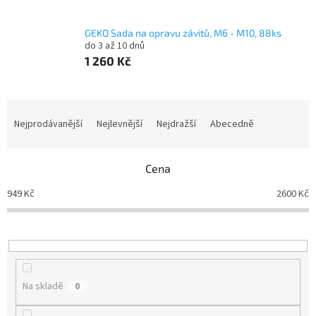
GEKO Sada na opravu závitů, M6 - M10, 88ks
do 3 až 10 dnů
1 260 Kč
Ř
a
Nejprodávanější
Nejlevnější
Nejdražší
Abecedně
z
e
n
Cena
í
949
Kč
2600
Kč
p
r
o
d
u
k
Na skladě
0
t
ů