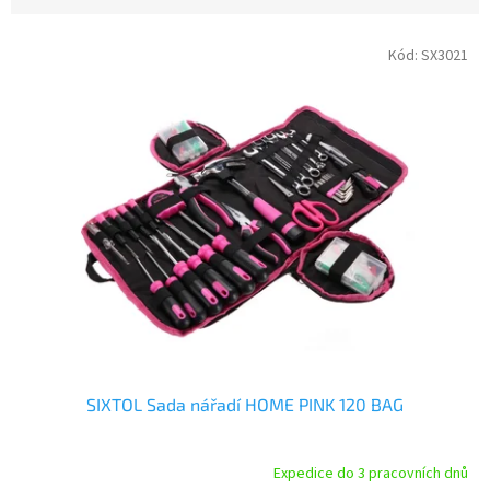
V
Kód:
SX3021
ý
p
i
s
p
r
o
d
u
k
t
ů
SIXTOL Sada nářadí HOME PINK 120 BAG
Expedice do 3 pracovních dnů