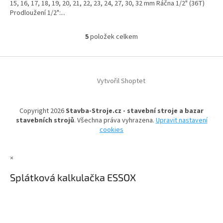
15, 16, 17, 18, 19, 20, 21, 22, 23, 24, 27, 30, 32 mm Ráčna 1/2" (36T)
Prodloužení 1/2":...
5
položek celkem
O
v
l
Z
á
á
d
Vytvořil Shoptet
p
a
a
c
t
í
Copyright 2026
Stavba-Stroje.cz - stavební stroje a bazar
í
p
stavebních strojů
. Všechna práva vyhrazena.
Upravit nastavení
r
cookies
v
k
y
×
v
ý
Splátková kalkulačka ESSOX
p
i
s
u