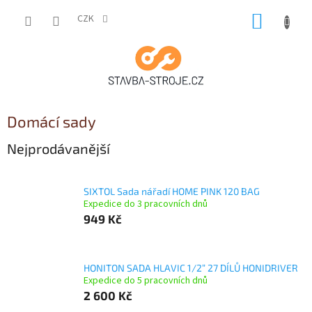
Přejít
NÁKUP
na
CZK
obsah
KOŠÍK
Domácí sady
Nejprodávanější
SIXTOL Sada nářadí HOME PINK 120 BAG
Expedice do 3 pracovních dnů
949 Kč
HONITON SADA HLAVIC 1/2” 27 DÍLŮ HONIDRIVER
Expedice do 5 pracovních dnů
2 600 Kč