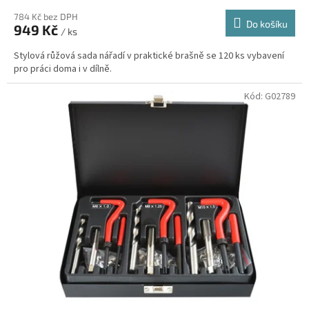
784 Kč bez DPH
Do košíku
949 Kč
/ ks
Stylová růžová sada nářadí v praktické brašně se 120 ks vybavení
pro práci doma i v dílně.
Kód:
G02789