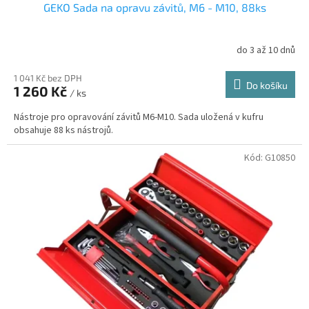
GEKO Sada na opravu závitů, M6 - M10, 88ks
do 3 až 10 dnů
1 041 Kč bez DPH
Do košíku
1 260 Kč
/ ks
Nástroje pro opravování závitů M6-M10. Sada uložená v kufru
obsahuje 88 ks nástrojů.
Kód:
G10850