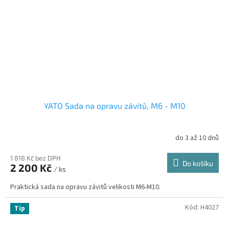
YATO Sada na opravu závitů, M6 - M10
do 3 až 10 dnů
1 818 Kč bez DPH
Do košíku
2 200 Kč
/ ks
Praktická sada na opravu závitů velikosti M6-M10.
Kód:
H4027
Tip