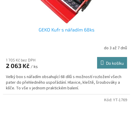
GEKO Kufr s nářadím 68ks
do 3 až 7 dnů
1 705 Kč bez DPH
Do košíku
2 063 Kč
/ ks
Velký box s nářadím obsahující 68 dílů s možností rozložení všech
pater do přehledného uspořádání. Hlavice, kleště, šroubováky a
klíče. To vše v jednom praktickém balení.
Kód:
YT-1769