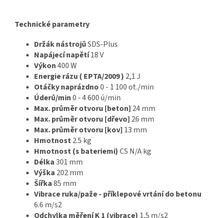
Technické parametry
Držák nástrojů
SDS-Plus
Napájecí napětí
18 V
Výkon
400 W
Energie rázu ( EPTA/2009 )
2,1 J
Otáčky naprázdno
0 - 1 100 ot./min
Úderů/min
0 - 4 600 ú/min
Max. průměr otvoru [beton]
24 mm
Max. průměr otvoru [dřevo]
26 mm
Max. průměr otvoru [kov]
13 mm
Hmotnost
2.5 kg
Hmotnost (s bateriemi)
CS N/A kg
Délka
301 mm
Výška
202 mm
Šířka
85 mm
Vibrace ruka/paže - příklepové vrtání do betonu
6.6 m/s2
Odchylka měření K 1 (vibrace)
1,5 m/s2