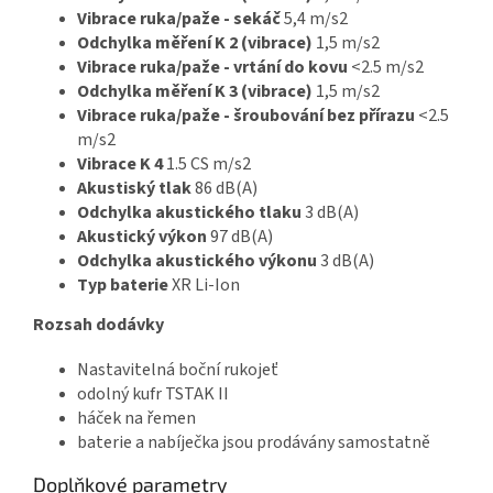
Vibrace ruka/paže - sekáč
5,4 m/s2
Odchylka měření K 2 (vibrace)
1,5 m/s2
Vibrace ruka/paže - vrtání do kovu
<2.5 m/s2
Odchylka měření K 3 (vibrace)
1,5 m/s2
Vibrace ruka/paže - šroubování bez přírazu
<2.5
m/s2
Vibrace K 4
1.5 CS m/s2
Akustiský tlak
86 dB(A)
Odchylka akustického tlaku
3 dB(A)
Akustický výkon
97 dB(A)
Odchylka akustického výkonu
3 dB(A)
Typ baterie
XR Li-Ion
Rozsah dodávky
Nastavitelná boční rukojeť
odolný kufr TSTAK II
háček na řemen
baterie a nabíječka jsou prodávány samostatně
Doplňkové parametry