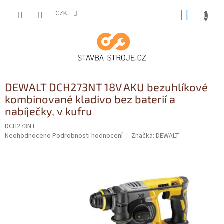
Přejít
NÁKUP
na
CZK
obsah
KOŠÍK
DEWALT DCH273NT 18V AKU bezuhlíkové
kombinované kladivo bez baterií a
nabíječky, v kufru
DCH273NT
Průměrné
Neohodnoceno
Podrobnosti hodnocení
Značka:
DEWALT
hodnocení
produktu
je
0,0
z
5
hvězdiček.