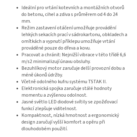
Ideální pro vrtání kotevních a montážních otvorů
do betonu, cihel a zdiva s průměrem od 4 do 24
mm.
Režim zastavení otáčení umožňuje provádění
lehkých sekacích prací v sádrokartonu, obkladech a
omítkách a vypnutí příklepu umožňuje vrtání
prováděné pouze do dřeva a kovu.
Pracovat a chránit: Nejnižší vibrace v této třídě 6,6
m/s2 minimalizují únavu obsluhy.
Bezuhlíkový motor zaručuje delší provozní dobu a
méně úkonů údržby.
Včetně odolného kufru systému TSTAK II.
Elektronická spojka zaručuje stálé hodnoty
momentu a zvýšenou odolnost.
Jasné světlo LED diodové svítily se zpožďovací
funkcí zlepšuje viditelnost.
Kompaktnost, nízká hmotnost a ergonomický
design zaručují vyšší komfort a opěru při
dlouhodobém použití.