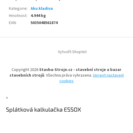
Kategorie
:
Aku kladiva
Hmotnost
:
4.944 kg
EAN
:
5035048561874
Z
á
Vytvořil Shoptet
p
a
t
Copyright 2026
Stavba-Stroje.cz - stavební stroje a bazar
í
stavebních strojů
. Všechna práva vyhrazena.
Upravit nastavení
cookies
×
Splátková kalkulačka ESSOX