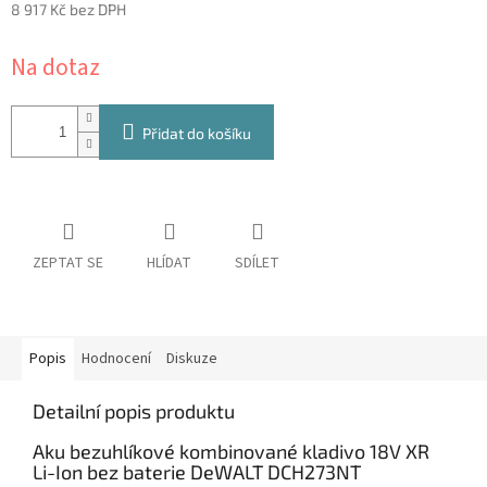
8 917 Kč bez DPH
Měrná
Na dotaz
cena:
Přidat do košíku
ZEPTAT SE
HLÍDAT
SDÍLET
Popis
Hodnocení
Diskuze
Detailní popis produktu
Aku bezuhlíkové kombinované kladivo 18V XR
Li-Ion bez baterie DeWALT DCH273NT