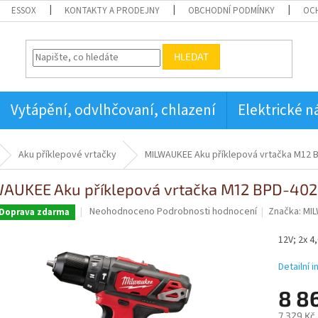
ESSOX
KONTAKTY A PRODEJNY
OBCHODNÍ PODMÍNKY
OC
HLEDAT
Vytápění, odvlhčovaní, chlazení
Elektrické n
Aku příklepové vrtačky
MILWAUKEE Aku příklepová vrtačka M12 
AUKEE Aku příklepová vrtačka M12 BPD-40
Průměrné
Neohodnoceno
Podrobnosti hodnocení
Značka:
MI
Doprava zdarma
hodnocení
produktu
12V; 2x 4,
je
0,0
Detailní 
z
5
8 8
hvězdiček.
7 329 Kč