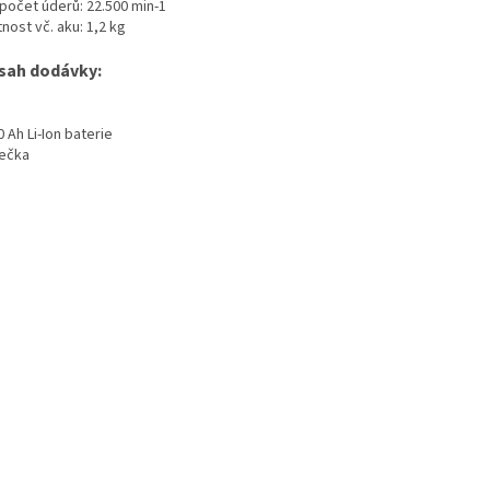
 počet úderů: 22.500 min-1
nost vč. aku: 1,2 kg
sah dodávky:
0 Ah Li-Ion baterie
ječka