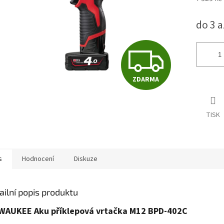
Měrná
do 3 a
cena:
Z
ZDARMA
D
TISK
A
R
s
Hodnocení
Diskuze
M
ailní popis produktu
WAUKEE Aku příklepová vrtačka M12 BPD-402C