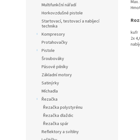
Max.
Multifunkční nářadí
Hmot
Horkovzdušné pistole
Roz
Startovací, testovací a nabíjecí
technika
kufr
Kompresory
2x 4,
Protahovačky
nabí
Pistole
Šroubováky
Pásové pilníky
Základní motory
Satinýrky
Míchadla
Řezačka
Řezačka polystyrénu
Řezačka dlaždic
Řezačka spár
Reflektory a svítilny