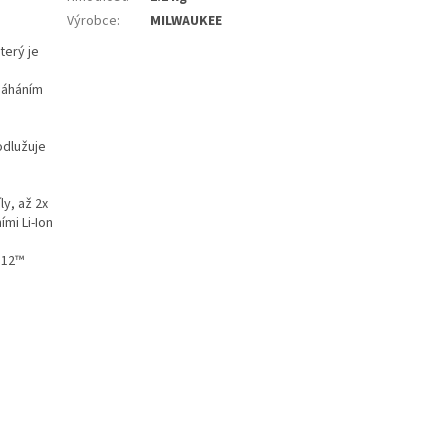
Výrobce
:
MILWAUKEE
terý je
máháním
odlužuje
y, až 2x
ími Li-Ion
M12™