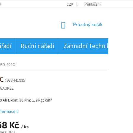
HRANA OSOBNÍCH ÚDAJŮ
CZK
Přihlášení
NÁKUPNÍ
Prázdný košík
KOŠÍK
ářadí
Ruční nářadí
Zahradní Technika
PŮJ
BPD-402C
2C
4933441935
LWAUKEE
0 Ah Li-Ion; 38 Nm; 1,2 kg; kufr
informace
68 Kč
/ ks
 bez DPH