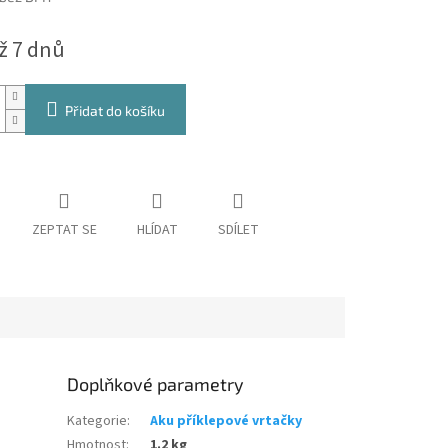
ž 7 dnů
Přidat do košíku
ZEPTAT SE
HLÍDAT
SDÍLET
Doplňkové parametry
Kategorie
:
Aku příklepové vrtačky
Hmotnost
:
1.2 kg