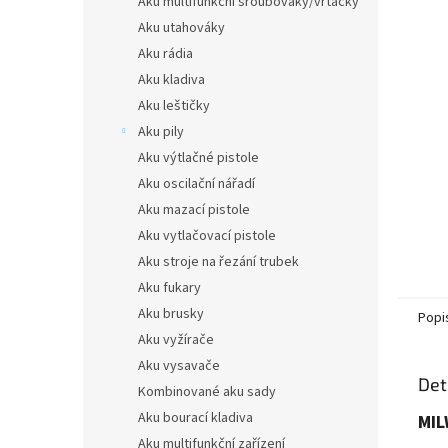
Aku multifunkční šroubováky/vrtačky
a
Aku utahováky
n
Aku rádia
e
Aku kladiva
l
Aku leštičky
Aku pily
Aku výtlačné pistole
Aku oscilační nářadí
Aku mazací pistole
Aku vytlačovací pistole
Aku stroje na řezání trubek
Aku fukary
Aku brusky
Popi
Aku vyžírače
Aku vysavače
Det
Kombinované aku sady
Aku bourací kladiva
MIL
Aku multifunkční zařízení