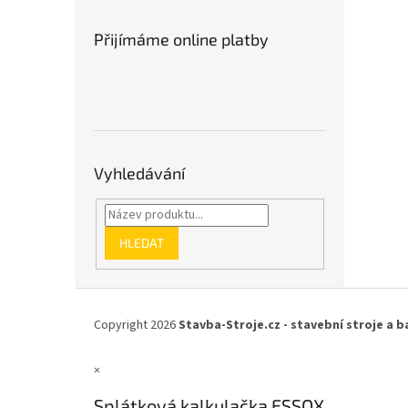
Přijímáme online platby
Vyhledávání
HLEDAT
Z
á
Copyright 2026
Stavba-Stroje.cz - stavební stroje a b
p
a
×
t
í
Splátková kalkulačka ESSOX