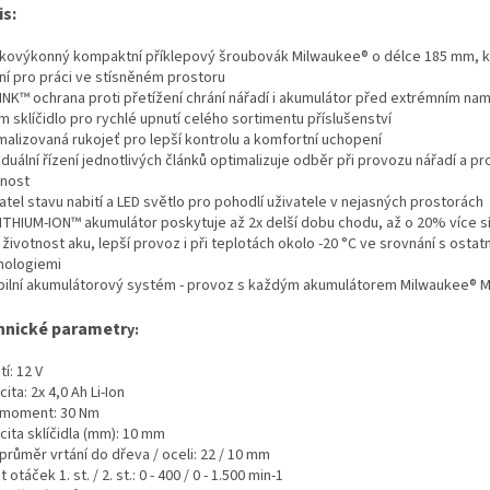
A
s:
kovýkonný kompaktní příklepový šroubovák Milwaukee® o délce 185 mm, k
lní pro práci ve stísněném prostoru
INK™ ochrana proti přetížení chrání nářadí i akumulátor před extrémním na
 sklíčidlo pro rychlé upnutí celého sortimentu příslušenství
malizovaná rukojeť pro lepší kontrolu a komfortní uchopení
iduální řízení jednotlivých článků optimalizuje odběr při provozu nářadí a pr
tnost
tel stavu nabití a LED světlo pro pohodlí uživatele v nejasných prostorách
ITHIUM-ION™ akumulátor poskytuje až 2x delší dobu chodu, až o 20% více síl
 životnost aku, lepší provoz i při teplotách okolo -20 °C ve srovnání s ostatn
nologiemi
ibilní akumulátorový systém - provoz s každým akumulátorem Milwaukee® 
hnické parametr
y:
í: 12 V
ita: 2x 4,0 Ah Li-Ion
 moment: 30 Nm
cita sklíčidla (mm): 10 mm
průměr vrtání do dřeva / oceli: 22 / 10 mm
 otáček 1. st. / 2. st.: 0 - 400 / 0 - 1.500 min-1