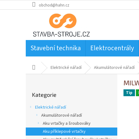
Přejít
obchod@hahn.cz
na
obsah
Stavební technika
Elektrocentrály
Domů
Elektrické nářadí
Akumulátorové nářadí
P
MILW
o
Přeskočit
s
Tip
Kategorie
kategorie
t
r
Elektrické nářadí
a
Akumulátorové nářadí
n
Aku vrtačky a šroubováky
n
í
Aku příklepové vrtačky
p