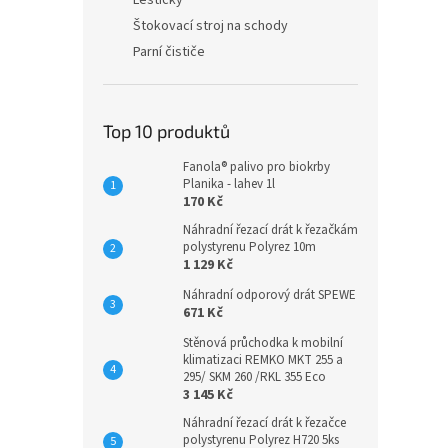
Leštičky
Štokovací stroj na schody
Parní čističe
Top 10 produktů
Fanola® palivo pro biokrby
Planika - lahev 1l
170 Kč
Náhradní řezací drát k řezačkám
polystyrenu Polyrez 10m
1 129 Kč
Náhradní odporový drát SPEWE
671 Kč
Stěnová průchodka k mobilní
klimatizaci REMKO MKT 255 a
295/ SKM 260 /RKL 355 Eco
3 145 Kč
Náhradní řezací drát k řezačce
polystyrenu Polyrez H720 5ks