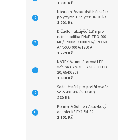
1 001 Kč
Náhradní řezací drát k řezačce
polystyrenu Polyrez H610 5ks
1 001 Kč
Držadlo naklápěcí 1,8m pro
ruční hladítka ENAR TRO 900
MG/1200 MG/1800 MG/LRO 600
A/750 A/900 A/1200 A
1 279 Kč
NAREX Akumulátorová LED
svítilna CAMOUFLAGE CR LED
20, 65405728
1 030 Kč
Sada těsnění pro postřikovače
Solo 401,402 (0610207)
260 Kč
Könner & Söhnen Zásuvkový
adaptér KS EX1.5M-3S
1 101 Kč