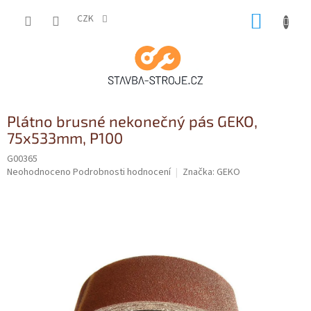
Přejít
NÁKUP
na
CZK
obsah
KOŠÍK
Plátno brusné nekonečný pás GEKO,
75x533mm, P100
G00365
Průměrné
Neohodnoceno
Podrobnosti hodnocení
Značka:
GEKO
hodnocení
produktu
je
0,0
z
5
hvězdiček.