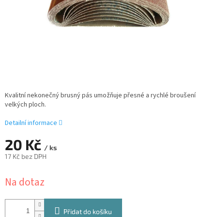
Kvalitní nekonečný brusný pás umožňuje přesné a rychlé broušení
velkých ploch.
Detailní informace
20 Kč
/ ks
17 Kč bez DPH
Měrná
Na dotaz
cena:
Přidat do košíku