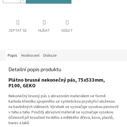
ZEPTAT SE
HLÍDAT
SDÍLET
Popis
Hodnocení
Diskuze
Detailní popis produktu
Plátno brusné nekonečný pás, 75x533mm,
P100, GEKO
Nekonečný brusný pás s abrazivním materiálem ve formě
karbidu křemíku spojeného se syntetickou pryskyřicí uloženou
na bavlněných vláknech. Výrobek se vyznačuje vysokou pevností
v tahu a tahu. Použitý abrazivní materiál se vyznačuje vysokou
účinností při broušení tvrdého a měkkého dřeva, kovu, plastů,
barev a laků.