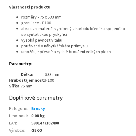
Vlastnosti produktu:
rozměry - 75 x 533 mm
granulace - P100
abrazivní materiál vyrobený z karbidu křemíku spojeného
se syntetickou pryskyřicí
vysoká pevnost v tahu
používané v nábytkářském průmyslu
umožňuje přesné a rychlé broušení velkých ploch
Parametry:
Délka:
533 mm
Hrubost/jemnost:
P100
Šířka:
75 mm
Doplňkové parametry
Kategorie
:
Brusky
Hmotnost
:
0.08 kg
EAN
:
5901477102400
Výrobce
:
GEKO