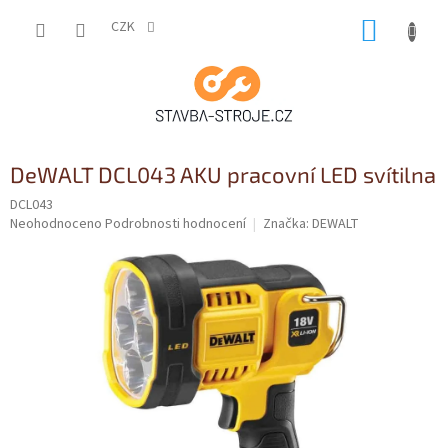
Přejít
NÁKUP
na
CZK
obsah
KOŠÍK
DeWALT DCL043 AKU pracovní LED svítilna
DCL043
Průměrné
Neohodnoceno
Podrobnosti hodnocení
Značka:
DEWALT
hodnocení
produktu
je
0,0
z
5
hvězdiček.