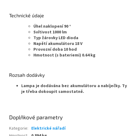
Technické údaje
Úhel naklopení 90 °
Svítivost 1000 lm
Typ žárovky LED dioda
Napětí akumulátoru 18 V
Provozní doba 10 hod
Hmotnost (s bateriemi) 0.64 kg
Rozsah dodávky
Lampa je dodávána bez akumulátoru a nabíječky. Ty
je třeba dokoupit samostatně.
Doplňkové parametry
Kategorie
:
Elektrické nářadí
Hmotnost
:
0.894 kg