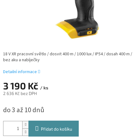
18 V XR pracovní světlo / dosvit 400 m / 1000 lux / IP54 / dosah 400 m /
bez aku a nabíječky
Detailní informace
3 190 Kč
/ ks
2 636 Kč bez DPH
Měrná
do 3 až 10 dnů
cena:
Přidat do košíku