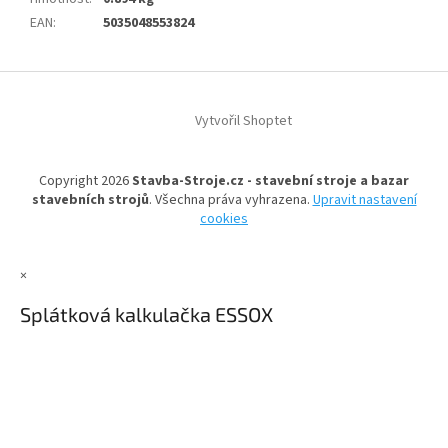
EAN
:
5035048553824
Z
á
Vytvořil Shoptet
p
a
t
Copyright 2026
Stavba-Stroje.cz - stavební stroje a bazar
í
stavebních strojů
. Všechna práva vyhrazena.
Upravit nastavení
cookies
×
Splátková kalkulačka ESSOX