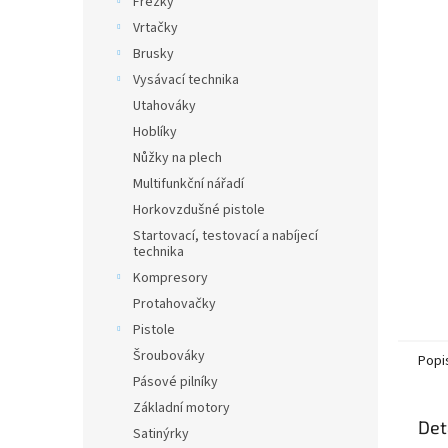
Frézky
a
Vrtačky
n
Brusky
e
Vysávací technika
l
Utahováky
Hoblíky
Nůžky na plech
Multifunkční nářadí
Horkovzdušné pistole
Startovací, testovací a nabíjecí
technika
Kompresory
Protahovačky
Pistole
Šroubováky
Popi
Pásové pilníky
Základní motory
Det
Satinýrky