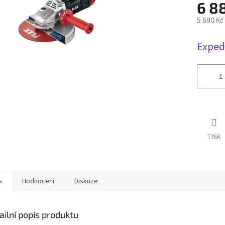
6 8
5 690 Kč
Měrná
Exped
cena:
TISK
s
Hodnocení
Diskuze
ailní popis produktu