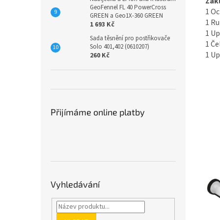
Zák
GeoFennel FL 40 PowerCross
1 Oc
GREEN a Geo1X-360 GREEN
1 Ru
1 693 Kč
1 Up
Sada těsnění pro postřikovače
1 Če
Solo 401,402 (0610207)
1 Up
260 Kč
Přijímáme online platby
Vyhledávání