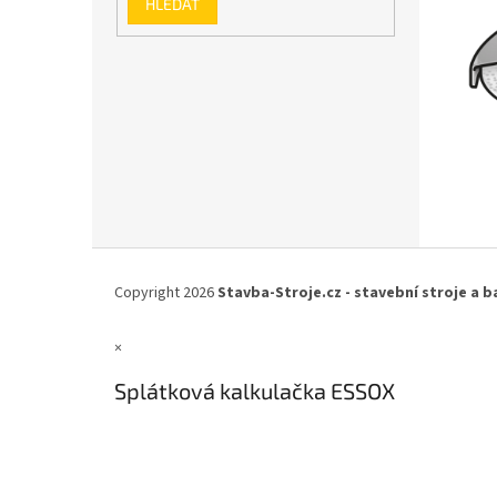
HLEDAT
Z
á
Copyright 2026
Stavba-Stroje.cz - stavební stroje a b
p
a
×
t
í
Splátková kalkulačka ESSOX