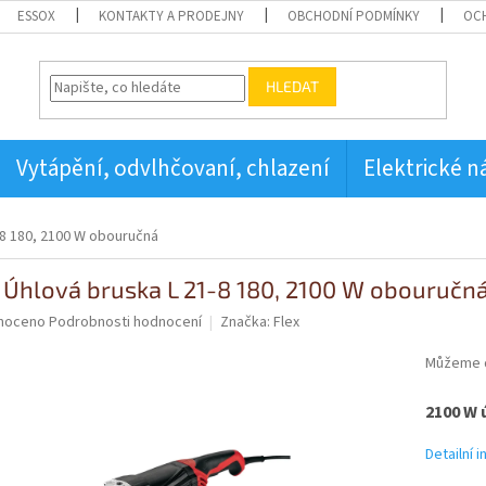
ESSOX
KONTAKTY A PRODEJNY
OBCHODNÍ PODMÍNKY
OC
HLEDAT
Vytápění, odvlhčovaní, chlazení
Elektrické n
-8 180, 2100 W obouručná
 Úhlová bruska L 21-8 180, 2100 W obouručn
né
noceno
Podrobnosti hodnocení
Značka:
Flex
ní
u
Můžeme d
2100 W 
Detailní 
ek.