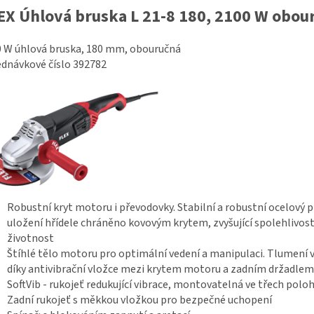
EX Úhlová bruska L 21-8 180, 2100 W obou
 W úhlová bruska, 180 mm, obouručná
dnávkové číslo 392782
Robustní kryt motoru i převodovky. Stabilní a robustní ocelový p
uložení hřídele chráněno kovovým krytem, zvyšující spolehlivost
životnost
Štíhlé tělo motoru pro optimální vedení a manipulaci. Tlumení v
díky antivibrační vložce mezi krytem motoru a zadním držadlem
SoftVib - rukojeť redukující vibrace, montovatelná ve třech polo
Zadní rukojeť s měkkou vložkou pro bezpečné uchopení