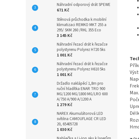
Náhradní odporový drát SPEWE
671 Kč
Stěnová průchodka k mobilní
klimatizaci REMKO MKT 255 a
295/ SKM 260 /RKL 355 Eco
3 145 Kč
Náhradní řezací drát k řezačce
polystyrenu Polyrez H720 5ks
1 001 Kč
Tec
Náhradní řezací drát k řezačce
Pří
polystyrenu Polyrez H610 5ks
Výst
1 001 Kč
Nap
Držadlo naklápěcí 1,8m pro
Fre
ruční hladítka ENAR TRO 900
Max
MG/1200 MG/1800 MG/LRO 600
Poče
A/750 A/900 A/1200 A
1 279 Kč
Upnu
Délk
NAREX Akumulátorová LED
svítilna CAMOUFLAGE CR LED
Roz
20, 65405728
Hmo
1 030 Kč
Nabíječka a Li-Ion aku k laserům