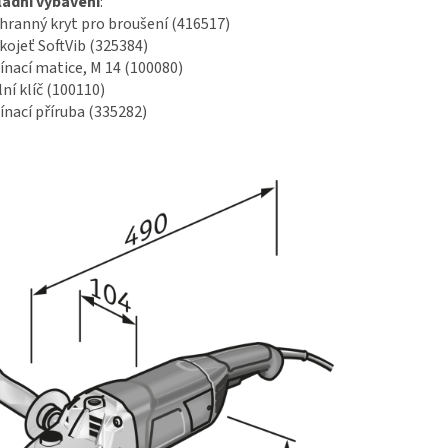
ladní vybavení
:
hranný kryt pro broušení (416517)
kojeť SoftVib (325384)
ínací matice, M 14 (100080)
lní klíč (100110)
ínací příruba (335282)