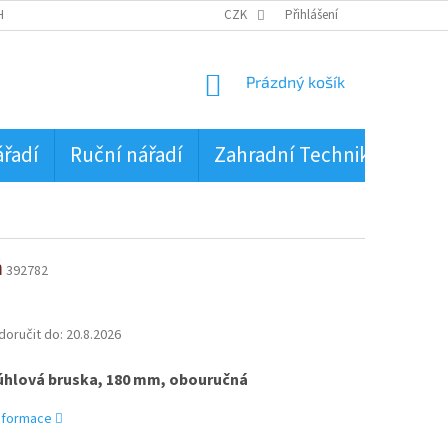
HRANA OSOBNÍCH ÚDAJŮ
CZK
Přihlášení
NÁKUPNÍ
Prázdný košík
KOŠÍK
ářadí
Ruční nářadí
Zahradní Technika
PŮJ
á
392782
oručit do:
20.8.2026
úhlová bruska, 180 mm, obouručná
informace