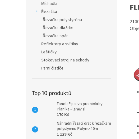
Míchadla
FL
Řezačka
Řezačka polystyrénu
2100
Řezačka dlaždic
Obje
Řezačka spár
Reflektory a svítilny
Leštičky
Štokovací stroj na schody
Parní čističe
Top 10 produktů
Fanola® palivo pro biokrby
Planika - lahev 1l
170 Kč
Náhradní řezací drát k řezačkám
polystyrenu Polyrez 10m
1 129 Kč