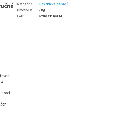
ručná
Kategorie
:
Elektrické nářadí
Hmotnost
:
7 kg
EAN
:
4030293164314
řevod,
 a
ibrací
hách