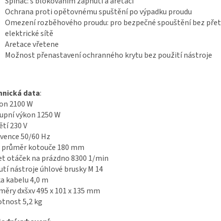
Spínač: s blokováním zapnutí a aretací
Ochrana proti opětovnému spuštění po výpadku proudu
Omezení rozběhového proudu: pro bezpečné spouštění bez přet
elektrické sítě
Aretace vřetene
Možnost přenastavení ochranného krytu bez použití nástroje
hnická data
:
kon
2100 W
upní výkon
1250 W
ětí
230 V
kvence
50/60 Hz
. průměr kotouče
180 mm
t otáček na prázdno
8300 1/min
tí nástroje úhlové brusky
M 14
a kabelu
4,0 m
měry dxšxv
495 x 101 x 135 mm
tnost
5,2 kg