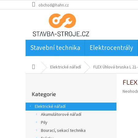
Přejít
obchod@hahn.cz
na
obsah
Stavební technika
Elektrocentrály
Domů
Elektrické nářadí
FLEX Úhlová bruska L 21
P
FLEX
o
Přeskočit
s
Průměr
Neohod
Kategorie
kategorie
t
hodnoce
produkt
r
Elektrické nářadí
je
a
0,0
Akumulátorové nářadí
n
z
Pily
n
5
í
Bourací, sekací technika
hvězdič
p