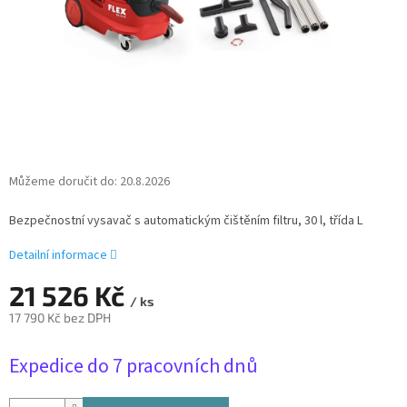
Můžeme doručit do:
20.8.2026
Bezpečnostní vysavač s automatickým čištěním filtru, 30 l, třída L
Detailní informace
21 526 Kč
/ ks
17 790 Kč bez DPH
Měrná
Expedice do 7 pracovních dnů
cena: