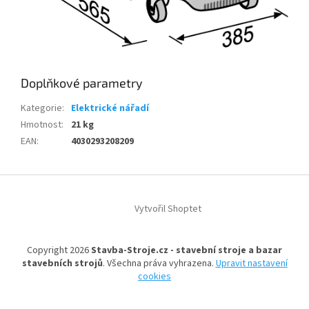
Doplňkové parametry
Kategorie
:
Elektrické nářadí
Hmotnost
:
21 kg
EAN
:
4030293208209
Z
á
Vytvořil Shoptet
p
a
t
Copyright 2026
Stavba-Stroje.cz - stavební stroje a bazar
í
stavebních strojů
. Všechna práva vyhrazena.
Upravit nastavení
cookies