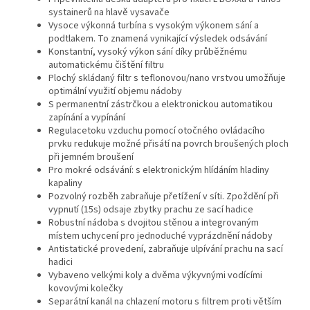
systainerů na hlavě vysavače
Vysoce výkonná turbína s vysokým výkonem sání a
podtlakem. To znamená vynikající výsledek odsávání
Konstantní, vysoký výkon sání díky průběžnému
automatickému čištění filtru
Plochý skládaný filtr s teflonovou/nano vrstvou umožňuje
optimální využití objemu nádoby
S permanentní zástrčkou a elektronickou automatikou
zapínání a vypínání
Regulacetoku vzduchu pomocí otočného ovládacího
prvku redukuje možné přisátí na povrch broušených ploch
při jemném broušení
Pro mokré odsávání: s elektronickým hlídáním hladiny
kapaliny
Pozvolný rozběh zabraňuje přetížení v síti. Zpoždění při
vypnutí (15s) odsaje zbytky prachu ze sací hadice
Robustní nádoba s dvojitou stěnou a integrovaným
místem uchycení pro jednoduché vyprázdnění nádoby
Antistatické provedení, zabraňuje ulpívání prachu na sací
hadici
Vybaveno velkými koly a dvěma výkyvnými vodícími
kovovými kolečky
Separátní kanál na chlazení motoru s filtrem proti větším