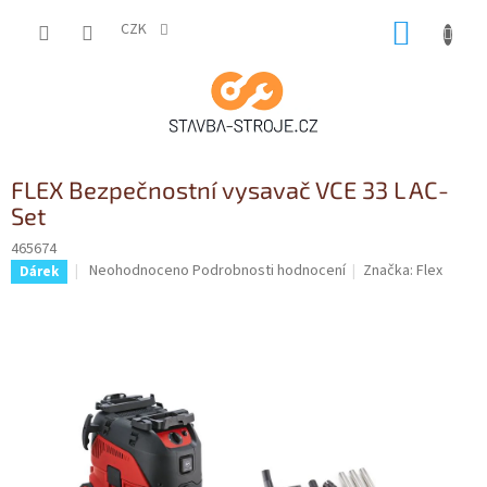
Přejít
NÁKUP
na
CZK
obsah
KOŠÍK
FLEX Bezpečnostní vysavač VCE 33 L AC-
Set
465674
Průměrné
Neohodnoceno
Podrobnosti hodnocení
Značka:
Flex
Dárek
hodnocení
produktu
je
0,0
z
5
hvězdiček.