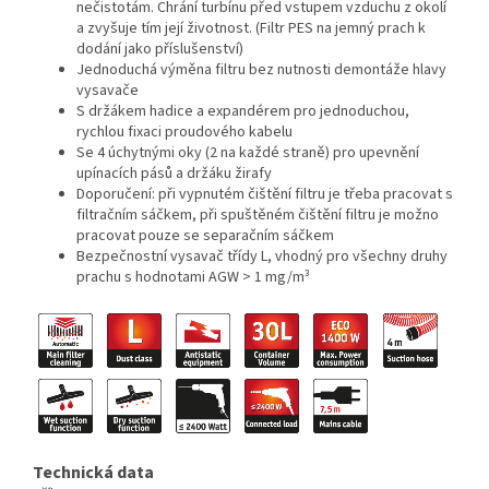
nečistotám. Chrání turbínu před vstupem vzduchu z okolí
a zvyšuje tím její životnost. (Filtr PES na jemný prach k
dodání jako příslušenství)
Jednoduchá výměna filtru bez nutnosti demontáže hlavy
vysavače
S držákem hadice a expandérem pro jednoduchou,
rychlou fixaci proudového kabelu
Se 4 úchytnými oky (2 na každé straně) pro upevnění
upínacích pásů a držáku žirafy
Doporučení: při vypnutém čištění filtru je třeba pracovat s
filtračním sáčkem, při spuštěném čištění filtru je možno
pracovat pouze se separačním sáčkem
Bezpečnostní vysavač třídy L, vhodný pro všechny druhy
prachu s hodnotami AGW > 1 mg/m³
Technická data