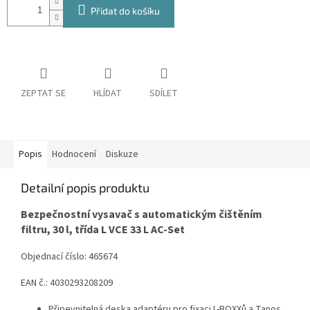
Přidat do košíku
ZEPTAT SE
HLÍDAT
SDÍLET
Popis
Hodnocení
Diskuze
Detailní popis produktu
Bezpečnostní vysavač s automatickým čištěním
filtru, 30 l, třída L VCE 33 L AC-Set
Objednací číslo: 465674
EAN č.: 4030293208209
Připevnitelná deska adaptéru pro fixaci L-BOXXů a Tanos