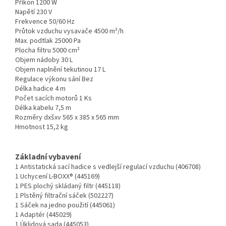
Příkon 1200 W
Napětí 230 V
Frekvence 50/60 Hz
Průtok vzduchu vysavače 4500 m³/h
Max. podtlak 25000 Pa
Plocha filtru 5000 cm²
Objem nádoby 30 L
Objem naplnění tekutinou 17 L
Regulace výkonu sání Bez
Délka hadice 4 m
Počet sacích motorů 1 Ks
Délka kabelu 7,5 m
Rozměry dxšxv 565 x 385 x 565 mm
Hmotnost 15,2 kg
Základní vybavení
1 Antistatická sací hadice s vedlejší regulací vzduchu (406708)
1 Uchycení L-BOXX® (445169)
1 PES plochý skládaný filtr (445118)
1 Plstěný filtrační sáček (502227)
1 Sáček na jedno použití (445061)
1 Adaptér (445029)
1 Úklidová sada (445053)