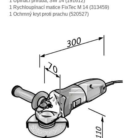
1 Upínací příruba, SW 14 (191612)
1 Rychloupínací matice FixTec M 14 (313459)
1 Ochrnný kryt proti prachu (520527)