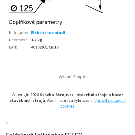
Doplňkové parametry
Kategorie
:
Elektrické nářadí
Hmotnost
:
3.2 kg
EAN
:
4030293172616
Z
á
Vytvořil Shoptet
p
a
t
Copyright 2026
Stavba-Stroje.cz - stavební stroje a bazar
í
stavebních strojů
. Všechna práva vyhrazena.
Upravit nastavení
cookies
×
Splátková kalkulačka ESSOX