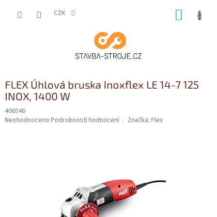
Přejít
NÁKUP
na
CZK
obsah
KOŠÍK
FLEX Úhlová bruska Inoxflex LE 14-7 125
INOX, 1400 W
406546
Průměrné
Neohodnoceno
Podrobnosti hodnocení
Značka:
Flex
hodnocení
produktu
je
0,0
z
5
hvězdiček.