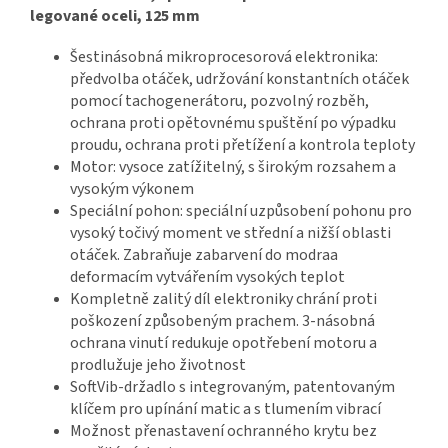
legované oceli, 125 mm
Šestinásobná mikroprocesorová elektronika:
předvolba otáček, udržování konstantních otáček
pomocí tachogenerátoru, pozvolný rozběh,
ochrana proti opětovnému spuštění po výpadku
proudu, ochrana proti přetížení a kontrola teploty
Motor: vysoce zatížitelný, s širokým rozsahem a
vysokým výkonem
Speciální pohon: speciální uzpůsobení pohonu pro
vysoký točivý moment ve střední a nižší oblasti
otáček. Zabraňuje zabarvení do modraa
deformacím vytvářením vysokých teplot
Kompletně zalitý díl elektroniky chrání proti
poškození způsobeným prachem. 3-násobná
ochrana vinutí redukuje opotřebení motoru a
prodlužuje jeho životnost
SoftVib-držadlo s integrovaným, patentovaným
klíčem pro upínání matic a s tlumením vibrací
Možnost přenastavení ochranného krytu bez