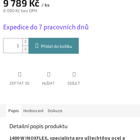
9 789 Kč
/ ks
8 090 Kč bez DPH
Měrná
Expedice do 7 pracovních dnů
cena:
Přidat do košíku
ZEPTAT SE
HLÍDAT
SDÍLET
Popis
Hodnocení
Diskuze
Detailní popis produktu
1400 W INOXFLEX, specialista pro ušlechtilou ocel a