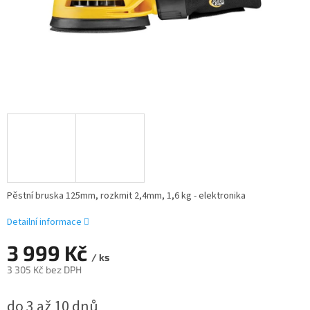
Pěstní bruska 125mm, rozkmit 2,4mm, 1,6 kg - elektronika
Detailní informace
3 999 Kč
/ ks
3 305 Kč bez DPH
Měrná
do 3 až 10 dnů
cena: