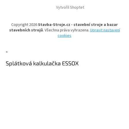
á
Vytvořil Shoptet
p
a
t
Copyright 2026
Stavba-Stroje.cz - stavební stroje a bazar
í
stavebních strojů
. Všechna práva vyhrazena.
Upravit nastavení
cookies
×
Splátková kalkulačka ESSOX