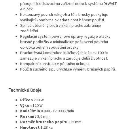
připojení k odsávacímu zařízení nebo k systému D
WALT
E
AirLock.
Neklouzavý povrch rukojeti a těla brusky poskytuje
vynikající komfort a ovladatelnost během použití.
Spínač utěsněný proti vnikání prachu zabraňuje
znečištění.
Regulační systém povrchové úpravy reguluje otáčky
brusné podložky a minimalizuje poškození povrchu
obrobku během spouštění brusky.
Prachotěsná konstrukce kuličkových ložisek 100 %
zamezuje vnikání prachu a zaručuje delší životnost.
Kompaktní konstrukce pěstního úchopu.
Použití suchého zipu urychluje výměnu brusných papírů.
Technické údaje
Příkon
280 W
Výkon
120 W
Kmitů/min
8 000 - 12 000 k/min
Rozkmit
2,6 mm
Rozměr brusného papíru
125 mm
Hmotnost
1,28 kg