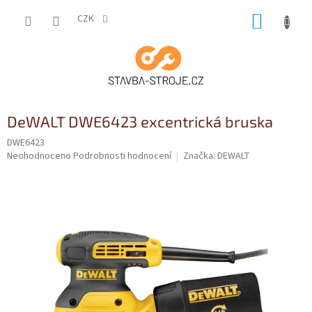
Přejít
NÁKUP
na
CZK
obsah
KOŠÍK
DeWALT DWE6423 excentrická bruska
DWE6423
Průměrné
Neohodnoceno
Podrobnosti hodnocení
Značka:
DEWALT
hodnocení
produktu
je
0,0
z
5
hvězdiček.