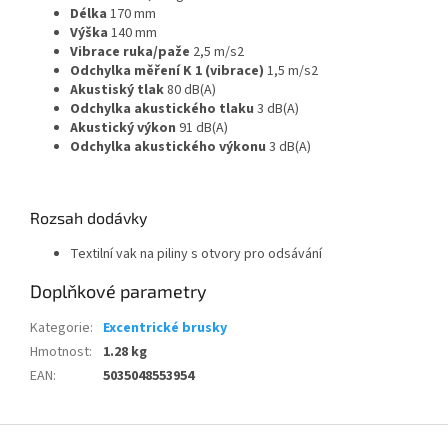
Délka
170 mm
Výška
140 mm
Vibrace ruka/paže
2,5 m/s2
Odchylka měření K 1 (vibrace)
1,5 m/s2
Akustiský tlak
80 dB(A)
Odchylka akustického tlaku
3 dB(A)
Akustický výkon
91 dB(A)
Odchylka akustického výkonu
3 dB(A)
Rozsah dodávky
Textilní vak na piliny s otvory pro odsávání
Doplňkové parametry
Kategorie
:
Excentrické brusky
Hmotnost
:
1.28 kg
EAN
:
5035048553954
Z