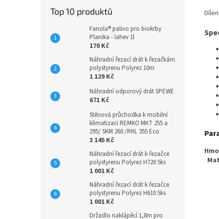
Top 10 produktů
Dílen
Fanola® palivo pro biokrby
Spec
Planika - lahev 1l
170 Kč
Náhradní řezací drát k řezačkám
polystyrenu Polyrez 10m
1 129 Kč
Náhradní odporový drát SPEWE
671 Kč
Stěnová průchodka k mobilní
klimatizaci REMKO MKT 255 a
295/ SKM 260 /RKL 355 Eco
Par
3 145 Kč
Hmo
Náhradní řezací drát k řezačce
Mat
polystyrenu Polyrez H720 5ks
1 001 Kč
Náhradní řezací drát k řezačce
polystyrenu Polyrez H610 5ks
1 001 Kč
Držadlo naklápěcí 1,8m pro