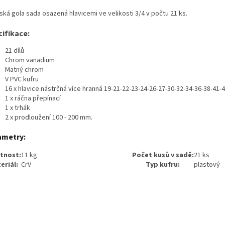
ská gola sada osazená hlavicemi ve velikosti 3/4 v počtu 21 ks.
ifikace:
21 dílů
Chrom vanadium
Matný chrom
V PVC kufru
16 x hlavice nástrčná více hranná 19-21-22-23-24-26-27-30-32-34-36-38-41-
1 x ráčna přepínací
1 x trhák
2 x prodloužení 100 - 200 mm.
ametry:
tnost:
11 kg
Počet kusů v sadě:
21 ks
eriál:
CrV
Typ kufru:
plastový