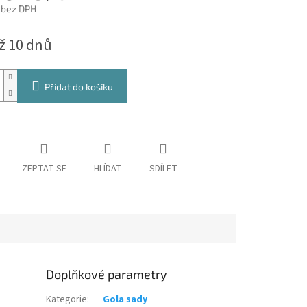
 bez DPH
až 10 dnů
Přidat do košíku
ZEPTAT SE
HLÍDAT
SDÍLET
Doplňkové parametry
Kategorie
:
Gola sady