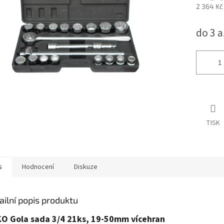
2 364 Kč
Měrná
do 3 
cena:
TISK
s
Hodnocení
Diskuze
ailní popis produktu
O Gola sada 3/4 21ks, 19-50mm vícehran