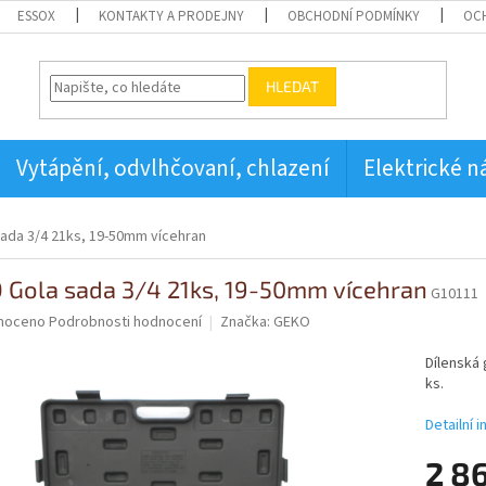
ESSOX
KONTAKTY A PRODEJNY
OBCHODNÍ PODMÍNKY
OC
HLEDAT
Vytápění, odvlhčovaní, chlazení
Elektrické n
ada 3/4 21ks, 19-50mm vícehran
 Gola sada 3/4 21ks, 19-50mm vícehran
G10111
né
noceno
Podrobnosti hodnocení
Značka:
GEKO
ní
u
Dílenská 
ks.
Detailní 
2 8
ek.