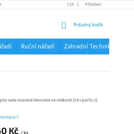
HRANA OSOBNÍCH ÚDAJŮ
CZK
Přihlášení
NÁKUPNÍ
Prázdný košík
KOŠÍK
ářadí
Ruční nářadí
Zahradní Technika
PŮJ
gola sada osazená hlavicemi ve velikosti 3/4 v počtu 21
informace
60 Kč
/ ks