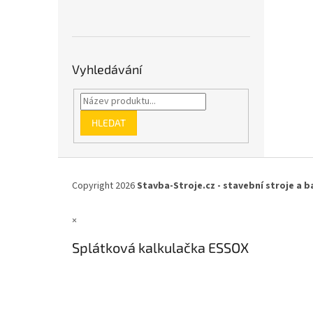
Vyhledávání
HLEDAT
Z
á
Copyright 2026
Stavba-Stroje.cz - stavební stroje a b
p
a
×
t
í
Splátková kalkulačka ESSOX