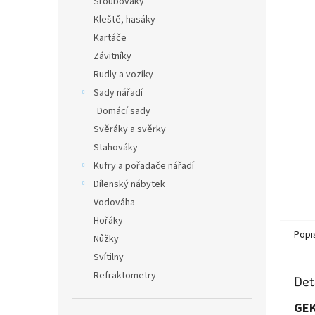
Šroubováky
a
Kleště, hasáky
n
Kartáče
e
Závitníky
l
Rudly a vozíky
Sady nářadí
Domácí sady
Svěráky a svěrky
Stahováky
Kufry a pořadače nářadí
Dílenský nábytek
Vodováha
Hořáky
Popi
Nůžky
Svítilny
Refraktometry
Det
GEK