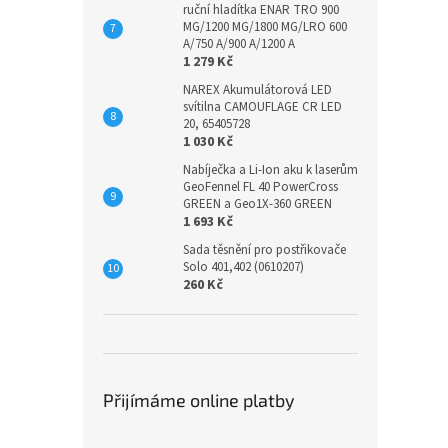
ruční hladítka ENAR TRO 900
MG/1200 MG/1800 MG/LRO 600
A/750 A/900 A/1200 A
1 279 Kč
NAREX Akumulátorová LED
svítilna CAMOUFLAGE CR LED
20, 65405728
1 030 Kč
Nabíječka a Li-Ion aku k laserům
GeoFennel FL 40 PowerCross
GREEN a Geo1X-360 GREEN
1 693 Kč
Sada těsnění pro postřikovače
Solo 401,402 (0610207)
260 Kč
Přijímáme online platby