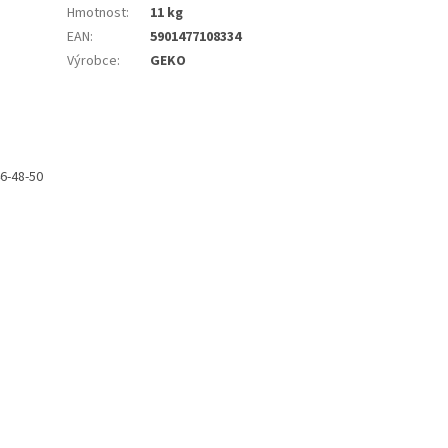
Hmotnost
:
11 kg
EAN
:
5901477108334
Výrobce
:
GEKO
46-48-50