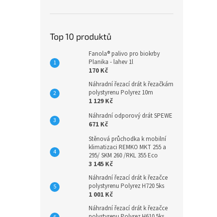
Top 10 produktů
Fanola® palivo pro biokrby
Planika - lahev 1l
170 Kč
Náhradní řezací drát k řezačkám
polystyrenu Polyrez 10m
1 129 Kč
Náhradní odporový drát SPEWE
671 Kč
Stěnová průchodka k mobilní
klimatizaci REMKO MKT 255 a
295/ SKM 260 /RKL 355 Eco
3 145 Kč
Náhradní řezací drát k řezačce
polystyrenu Polyrez H720 5ks
1 001 Kč
Náhradní řezací drát k řezačce
polystyrenu Polyrez H610 5ks