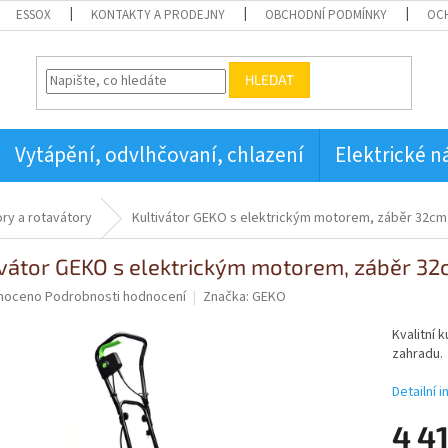
ESSOX
KONTAKTY A PRODEJNY
OBCHODNÍ PODMÍNKY
OC
HLEDAT
Vytápění, odvlhčovaní, chlazení
Elektrické n
ory a rotavátory
Kultivátor GEKO s elektrickým motorem, záběr 32cm
ivátor GEKO s elektrickým motorem, záběr 3
né
noceno
Podrobnosti hodnocení
Značka:
GEKO
ní
u
Kvalitní 
zahradu.
Detailní 
4 4
ek.