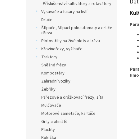
Det
Příslušenství kultivátory a rotavátory
Vysavače a fukary na listí
Kul
Drtiče
Para
Štípače, štípací poloautomaty a drtiče
dřeva
Plotostřihy na živé ploty a trávu
Křovinořezy, vyžínače
Traktory
Sněžné frézy
Par
Kompostéry
Hmo
Zahradní vozíky
Žebříky
Pařezové a drážkovací frézy, síta
Mulčovače
Motorové zametače, kartáče
Grily a ohniště
Plachty
Kolečka