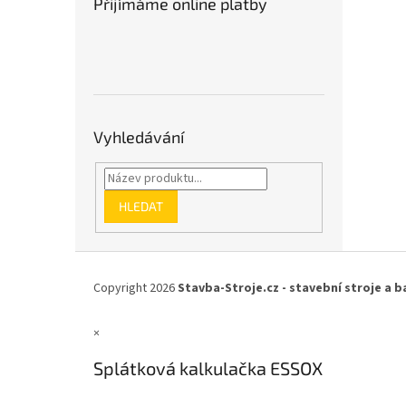
Přijímáme online platby
Vyhledávání
HLEDAT
Z
á
Copyright 2026
Stavba-Stroje.cz - stavební stroje a b
p
a
×
t
í
Splátková kalkulačka ESSOX