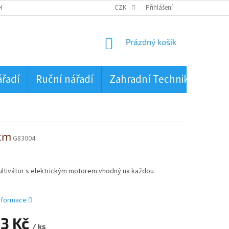
HRANA OSOBNÍCH ÚDAJŮ
CZK
Přihlášení
NÁKUPNÍ
Prázdný košík
KOŠÍK
ářadí
Ruční nářadí
Zahradní Technika
PŮJ
2cm
G83004
kultivátor s elektrickým motorem vhodný na každou
informace
13 Kč
/ ks