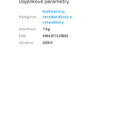
Doplňkové parametry
Kultivátory,
Kategorie
:
vertikutátory a
rotavátory
Hmotnost
:
7 kg
EAN
:
5901477124501
Výrobce
:
GEKO