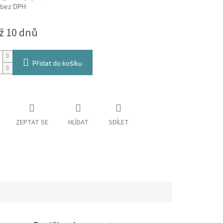
 bez DPH
až 10 dnů
Přidat do košíku
ZEPTAT SE
HLÍDAT
SDÍLET