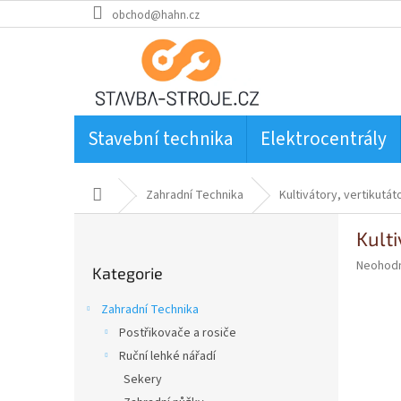
Přejít
obchod@hahn.cz
na
obsah
Stavební technika
Elektrocentrály
Domů
Zahradní Technika
Kultivátory, vertikutát
P
Kult
o
Přeskočit
s
Průměr
Neohod
Kategorie
kategorie
t
hodnoce
produkt
r
Zahradní Technika
je
a
0,0
Postřikovače a rosiče
n
z
Ruční lehké nářadí
n
5
í
Sekery
hvězdič
p