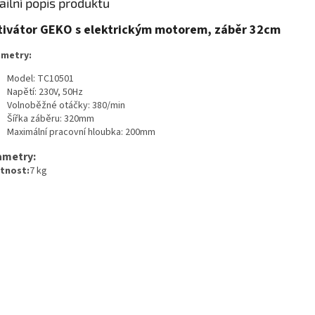
ailní popis produktu
tivátor GEKO s elektrickým motorem, záběr 32cm
metry:
Model: TC10501
Napětí: 230V, 50Hz
Volnoběžné otáčky: 380/min
Šířka záběru: 320mm
Maximální pracovní hloubka: 200mm
ametry:
tnost:
7 kg