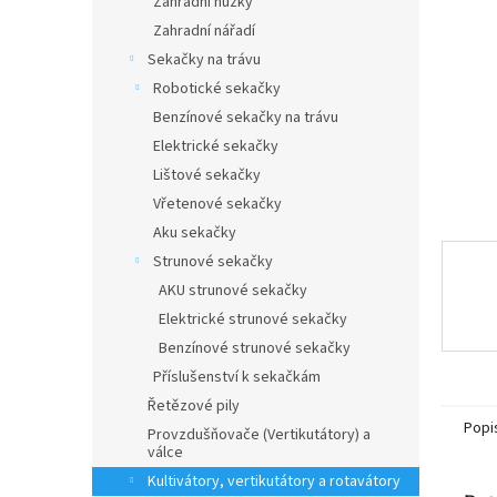
Zahradní nůžky
a
Zahradní nářadí
n
Sekačky na trávu
e
Robotické sekačky
l
Benzínové sekačky na trávu
Elektrické sekačky
Lištové sekačky
Vřetenové sekačky
Aku sekačky
Strunové sekačky
AKU strunové sekačky
Elektrické strunové sekačky
Benzínové strunové sekačky
Příslušenství k sekačkám
Řetězové pily
Popi
Provzdušňovače (Vertikutátory) a
válce
Kultivátory, vertikutátory a rotavátory