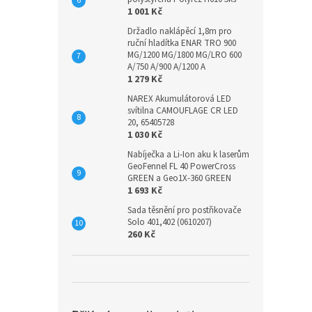
1 001 Kč
Držadlo naklápěcí 1,8m pro
ruční hladítka ENAR TRO 900
MG/1200 MG/1800 MG/LRO 600
A/750 A/900 A/1200 A
1 279 Kč
NAREX Akumulátorová LED
svítilna CAMOUFLAGE CR LED
20, 65405728
1 030 Kč
Nabíječka a Li-Ion aku k laserům
GeoFennel FL 40 PowerCross
GREEN a Geo1X-360 GREEN
1 693 Kč
Sada těsnění pro postřikovače
Solo 401,402 (0610207)
260 Kč