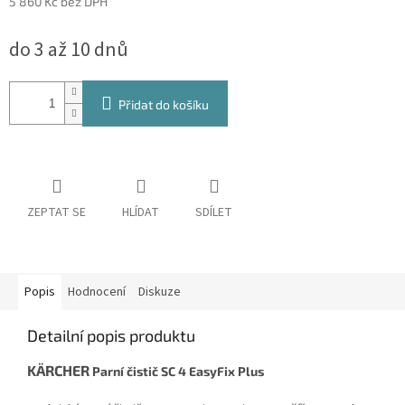
5 860 Kč bez DPH
Měrná
do 3 až 10 dnů
cena:
Přidat do košíku
ZEPTAT SE
HLÍDAT
SDÍLET
Popis
Hodnocení
Diskuze
Detailní popis produktu
KÄRCHER
Parní čistič SC 4
EasyFix
Plus