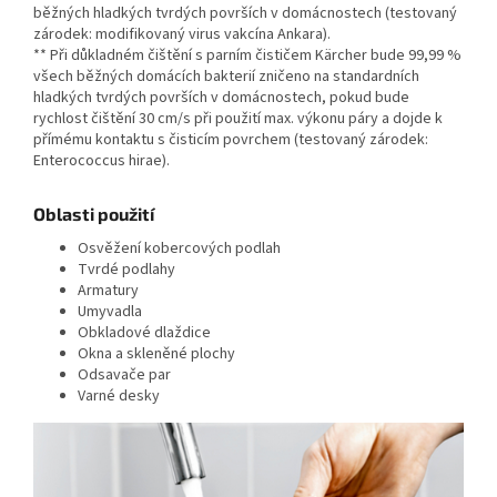
běžných hladkých tvrdých površích v domácnostech (testovaný
zárodek: modifikovaný virus vakcína Ankara).
** Při důkladném čištění s parním čističem Kärcher bude 99,99 %
všech běžných domácích bakterií zničeno na standardních
hladkých tvrdých površích v domácnostech, pokud bude
rychlost čištění 30 cm/s při použití max. výkonu páry a dojde k
přímému kontaktu s čisticím povrchem (testovaný zárodek:
Enterococcus hirae).
Oblasti použití
Osvěžení kobercových podlah
Tvrdé podlahy
Armatury
Umyvadla
Obkladové dlaždice
Okna a skleněné plochy
Odsavače par
Varné desky