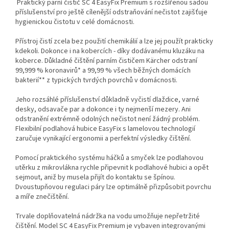
Praktický parní čistič SC 4
EasyFix
Premium s rozšířenou sadou
příslušenství pro ještě cílenější odstraňování nečistot zajišťuje
hygienickou čistotu v celé domácnosti.
Přístroj čistí zcela bez použití chemikálií a lze jej použít prakticky
kdekoli. Dokonce i na kobercích - díky dodávanému kluzáku na
koberce. Důkladné čištění parním čističem Kärcher odstraní
99,999 % koronavirů* a 99,99 % všech běžných domácích
bakterií** z typických tvrdých povrchů v domácnosti.
Jeho rozsáhlé příslušenství důkladně vyčistí dlaždice, varné
desky, odsavače par a dokonce i ty nejmenší mezery. Ani
odstranění extrémně odolných nečistot není žádný problém.
Flexibilní podlahová hubice
EasyFix
s lamelovou technologií
zaručuje vynikající ergonomii a perfektní výsledky čištění.
Pomocí praktického systému háčků a smyček lze podlahovou
utěrku z mikrovlákna rychle připevnit k podlahové hubici a opět
sejmout, aniž by musela přijít do kontaktu se špínou.
Dvoustupňovou regulaci páry lze optimálně přizpůsobit povrchu
a míře znečištění.
Trvale doplňovatelná nádržka na vodu umožňuje nepřetržité
čištění. Model SC 4
EasyFix
Premium je vybaven integrovanými