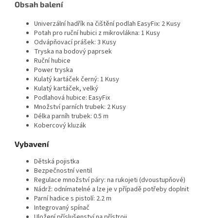
Obsah balení
Univerzální hadřík na čištění podlah
EasyFix
: 2 Kusy
Potah pro ruční hubici z mikrovlákna: 1 Kusy
Odvápňovací prášek: 3 Kusy
Tryska na bodový paprsek
Ruční hubice
Power tryska
Kulatý kartáček černý: 1 Kusy
Kulatý kartáček, velký
Podlahová hubice:
EasyFix
Množství parních trubek: 2 Kusy
Délka parníh trubek: 0.5 m
Kobercový kluzák
Vybavení
Dětská pojistka
Bezpečnostní ventil
Regulace množství páry: na rukojeti (dvoustupňové)
Nádrž: odnímatelné a lze je v případě potřeby doplnit
Parní hadice s pistolí: 2.2 m
Integrovaný spínač
Uložení příslušenství na přístroji