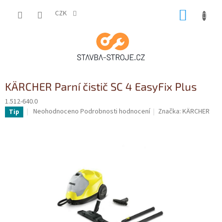
Přejít
NÁKUP
na
CZK
obsah
KOŠÍK
KÄRCHER Parní čistič SC 4 EasyFix Plus
1.512-640.0
Průměrné
Neohodnoceno
Podrobnosti hodnocení
Značka:
KÄRCHER
Tip
hodnocení
produktu
je
0,0
z
5
hvězdiček.