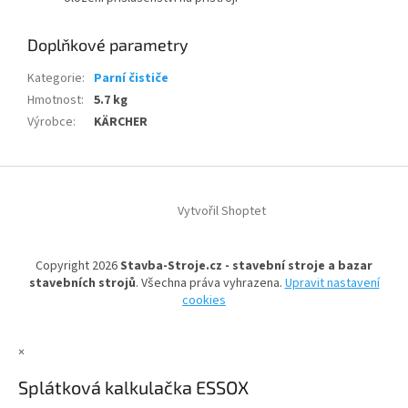
Doplňkové parametry
Kategorie
:
Parní čističe
Hmotnost
:
5.7 kg
Výrobce
:
KÄRCHER
Z
á
Vytvořil Shoptet
p
a
t
Copyright 2026
Stavba-Stroje.cz - stavební stroje a bazar
í
stavebních strojů
. Všechna práva vyhrazena.
Upravit nastavení
cookies
×
Splátková kalkulačka ESSOX