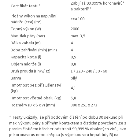
Zabijí až 99.999% koronavirů*
Certifikát testu*
a bakterií**
Plošný výkon na naplnění
cca 100
nádrže (cca) (m²)
Topný výkon (W)
2000
Max. tlak páry (bar)
max. 3,5
Délka kabelu (m)
4
Doba zahřívání (min) (min)
4
Kapacita kotle (l)
0,5
Objem nádrže (l)
0,8
Druh proudu (Ph/V/
Hz
)
1 / 220 - 240 / 50 - 60
Barva
bílý
Hmotnost bez příslušenství
4,1
(kg)
Hmotnost včetně obalu (kg)
5,8
Rozměry (D x Š x V) (mm)
380 x 251 x 273
* Testy ukázaly, že při bodovém čištění po dobu 30 sekund při
max. výkonu páry a přímým kontaktem s čisticím povrchem lze s
parním čističem Kärcher odstranit 99,999 % obalených virů, jako
je koronavirus nebo chřipka (s výjimkou viru hepatitidy B) na