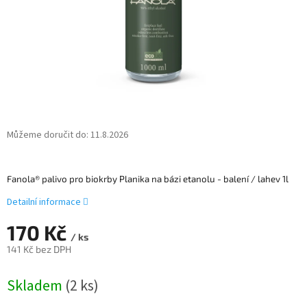
Můžeme doručit do:
11.8.2026
Fanola® palivo pro biokrby Planika na bázi etanolu - balení / lahev 1l
Detailní informace
170 Kč
/ ks
141 Kč bez DPH
Měrná
Skladem
(
2 ks
)
cena: