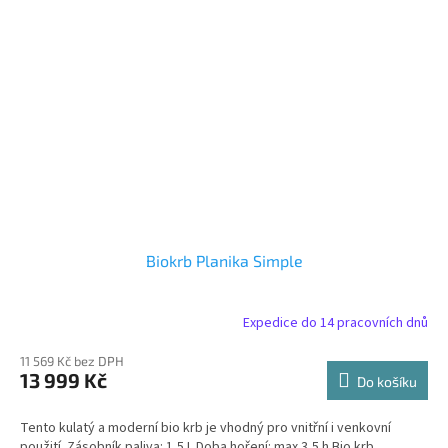
Biokrb Planika Simple
Expedice do 14 pracovních dnů
11 569 Kč bez DPH
13 999 Kč
Do košíku
Tento kulatý a moderní bio krb je vhodný pro vnitřní i venkovní
použití. Zásobník paliva: 1,5 L Doba hoření: max 3,5 h Bio krb