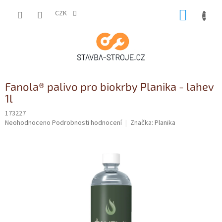
Přejít
NÁKUP
na
CZK
obsah
KOŠÍK
Fanola® palivo pro biokrby Planika - lahev
1l
173227
Průměrné
Neohodnoceno
Podrobnosti hodnocení
Značka:
Planika
hodnocení
produktu
je
0,0
z
5
hvězdiček.