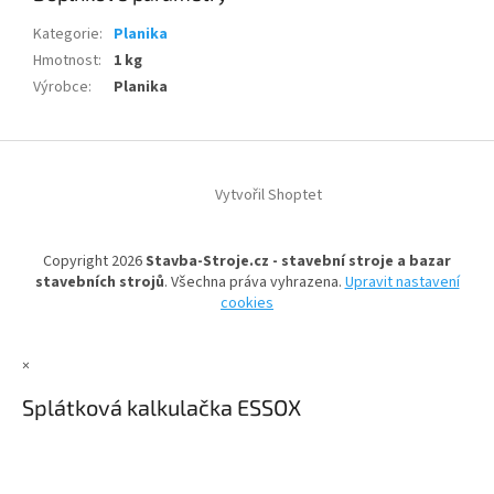
Kategorie
:
Planika
Hmotnost
:
1 kg
Výrobce
:
Planika
Z
á
Vytvořil Shoptet
p
a
t
Copyright 2026
Stavba-Stroje.cz - stavební stroje a bazar
í
stavebních strojů
. Všechna práva vyhrazena.
Upravit nastavení
cookies
×
Splátková kalkulačka ESSOX