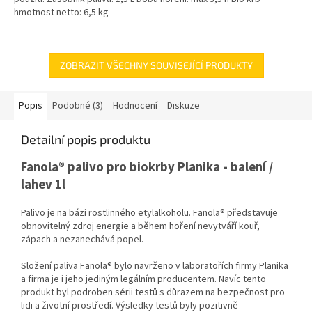
hmotnost netto: 6,5 kg
ZOBRAZIT VŠECHNY SOUVISEJÍCÍ PRODUKTY
Popis
Podobné (3)
Hodnocení
Diskuze
Detailní popis produktu
Fanola® palivo pro biokrby Planika - balení /
lahev 1l
Palivo je na bázi rostlinného etylalkoholu. Fanola® představuje
obnovitelný zdroj energie a během hoření nevytváří kouř,
zápach a nezanechává popel.
Složení paliva Fanola® bylo navrženo v laboratořích firmy Planika
a firma je i jeho jediným legálním producentem. Navíc tento
produkt byl podroben sérii testů s důrazem na bezpečnost pro
lidi a životní prostředí. Výsledky testů byly pozitivně