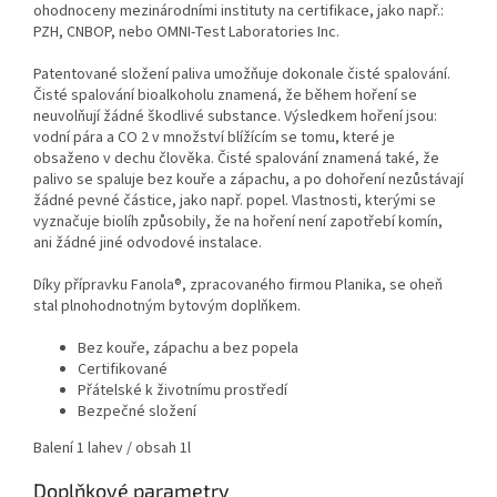
ohodnoceny mezinárodními instituty na certifikace, jako např.:
PZH, CNBOP, nebo OMNI-Test Laboratories Inc.
Patentované složení paliva umožňuje dokonale čisté spalování.
Čisté spalování bioalkoholu znamená, že během hoření se
neuvolňují žádné škodlivé substance. Výsledkem hoření jsou:
vodní pára a CO 2 v množství blížícím se tomu, které je
obsaženo v dechu člověka. Čisté spalování znamená také, že
palivo se spaluje bez kouře a zápachu, a po dohoření nezůstávají
žádné pevné částice, jako např. popel. Vlastnosti, kterými se
vyznačuje biolíh způsobily, že na hoření není zapotřebí komín,
ani žádné jiné odvodové instalace.
Díky přípravku Fanola®, zpracovaného firmou Planika, se oheň
stal plnohodnotným bytovým doplňkem.
Bez kouře, zápachu a bez popela
Certifikované
Přátelské k životnímu prostředí
Bezpečné složení
Balení 1 lahev / obsah 1l
Doplňkové parametry