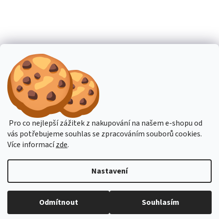
Pro co nejlepší zážitek z nakupování na našem e-shopu od
vás potřebujeme souhlas se zpracováním souborů cookies.
Více informací
zde
.
Nastavení
Budete-li potřebovat poradit, pište přes online podporu nebo na email
Odmítnout
Souhlasím
obchod@hahn.cz. Děkujeme