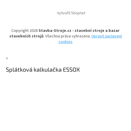
Z
á
Vytvořil Shoptet
p
a
t
Copyright 2026
Stavba-Stroje.cz - stavební stroje a bazar
í
stavebních strojů
. Všechna práva vyhrazena.
Upravit nastavení
cookies
×
Splátková kalkulačka ESSOX