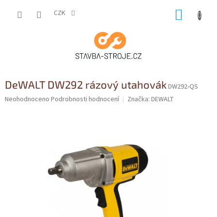
Přejít
NÁKUP
na
CZK
obsah
KOŠÍK
DeWALT DW292 rázový utahovák
DW292-QS
Průměrné
Neohodnoceno
Podrobnosti hodnocení
Značka:
DEWALT
hodnocení
produktu
je
0,0
z
5
hvězdiček.