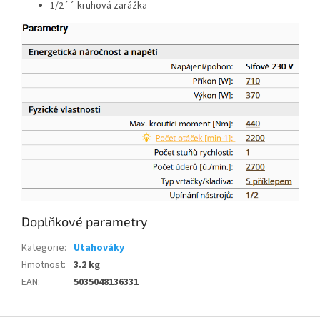
1/2´´ kruhová zarážka
Doplňkové parametry
Kategorie
:
Utahováky
Hmotnost
:
3.2 kg
EAN
:
5035048136331