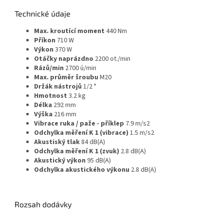
Technické údaje
Max. kroutící moment
440 Nm
Příkon
710 W
Výkon
370 W
Otáčky naprázdno
2200 ot./min
Rázů/min
2700 ú/min
Max. průměr šroubu
M20
Držák nástrojů
1/2 "
Hmotnost
3.2 kg
Délka
292 mm
Výška
216 mm
Vibrace ruka / paže - příklep
7.9 m/s2
Odchylka měření K 1 (vibrace)
1.5 m/s2
Akustiský tlak
84 dB(A)
Odchylka měření K 1 (zvuk)
2.8 dB(A)
Akustický výkon
95 dB(A)
Odchylka akustického výkonu
2.8 dB(A)
Rozsah dodávky