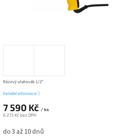
Rázový utahovák 1/2"
Detailní informace
7 590 Kč
/ ks
6 273 Kč bez DPH
Měrná
do 3 až 10 dnů
cena: