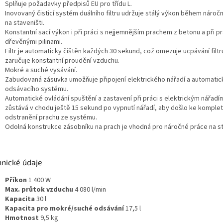
Splňuje požadavky předpisů EU pro třídu L.
Inovovaný čisticí systém duálního filtru udržuje stálý výkon během nároč
na staveništi.
Konstantní sací výkon i při práci s nejjemnějším prachem z betonu a při pr
dřevěnými pilinami.
Filtr je automaticky čištěn každých 30 sekund, což omezuje ucpávání filtr
zaručuje konstantní proudění vzduchu.
Mokré a suché vysávání.
Zabudovaná zásuvka umožňuje připojení elektrického nářadí a automatic
odsávacího systému.
Automatické ovládání spuštění a zastavení při práci s elektrickým nářadím
zůstává v chodu ještě 15 sekund po vypnutí nářadí, aby došlo ke komple
odstranění prachu ze systému.
Odolná konstrukce zásobníku na prach je vhodná pro náročné práce na st
hnické údaje
Příkon
1 400 W
Max. průtok vzduchu
4 080 l/min
Kapacita
30 l
Kapacita pro mokré/suché odsávání
17,5 l
Hmotnost
9,5 kg