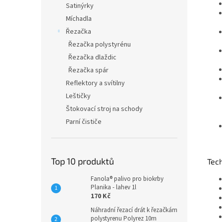
Satinýrky
Míchadla
Řezačka
Řezačka polystyrénu
Řezačka dlaždic
Řezačka spár
Reflektory a svítilny
Leštičky
Štokovací stroj na schody
Parní čističe
Top 10 produktů
Tec
Fanola® palivo pro biokrby
Planika - lahev 1l
170 Kč
Náhradní řezací drát k řezačkám
polystyrenu Polyrez 10m