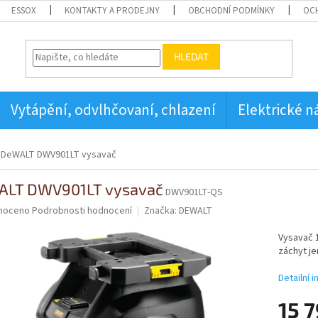
ESSOX
KONTAKTY A PRODEJNY
OBCHODNÍ PODMÍNKY
OC
HLEDAT
Vytápění, odvlhčovaní, chlazení
Elektrické n
DeWALT DWV901LT vysavač
LT DWV901LT vysavač
DWV901LT-QS
né
noceno
Podrobnosti hodnocení
Značka:
DEWALT
ní
u
Vysavač 1
záchyt je
Detailní 
15 
ek.