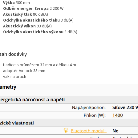
Výška
500 mm
Odběr energie: Evropa
2 200 W
Akustiský tlak
80 dB(A)
Odchylka akustického tlaku
3 dB(A)
Akustický výkon
93 dB(A)
Odchylka akustického výkonu
3 dB(A)
sah dodávky
Hadice s průměrem 32 mm a délkou 4 m
adaptér AirLock 35 mm
vak na prach