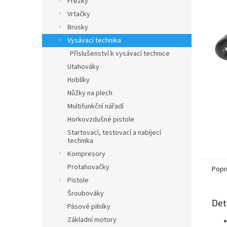
Frézky
a
Vrtačky
n
Brusky
e
Vysávací technika
l
Příslušenství k vysávací technice
Utahováky
Hoblíky
Nůžky na plech
Multifunkční nářadí
Horkovzdušné pistole
Startovací, testovací a nabíjecí
technika
Kompresory
Protahovačky
Popi
Pistole
Šroubováky
Det
Pásové pilníky
Základní motory