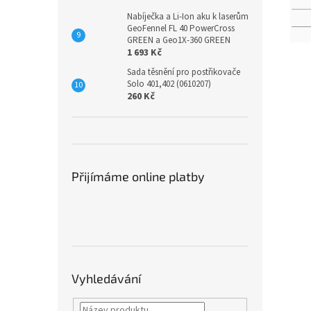
Nabíječka a Li-Ion aku k laserům
GeoFennel FL 40 PowerCross
GREEN a Geo1X-360 GREEN
1 693 Kč
Sada těsnění pro postřikovače
Solo 401,402 (0610207)
260 Kč
Přijímáme online platby
Vyhledávání