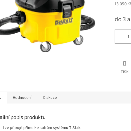
13 050 K
Měrná
do 3 a
cena:
TISK
s
Hodnocení
Diskuze
ailní popis produktu
Lze připojit přímo ke kufrům systému T Stak.