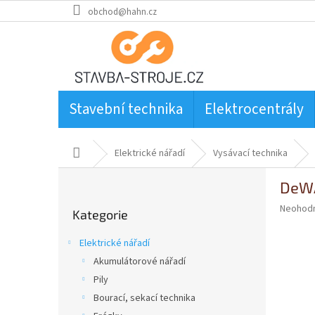
Přejít
obchod@hahn.cz
na
obsah
Stavební technika
Elektrocentrály
Domů
Elektrické nářadí
Vysávací technika
P
DeWA
o
Přeskočit
s
Průměr
Neohod
Kategorie
kategorie
t
hodnoce
produkt
r
Elektrické nářadí
je
a
0,0
Akumulátorové nářadí
n
z
Pily
n
5
í
Bourací, sekací technika
hvězdič
p