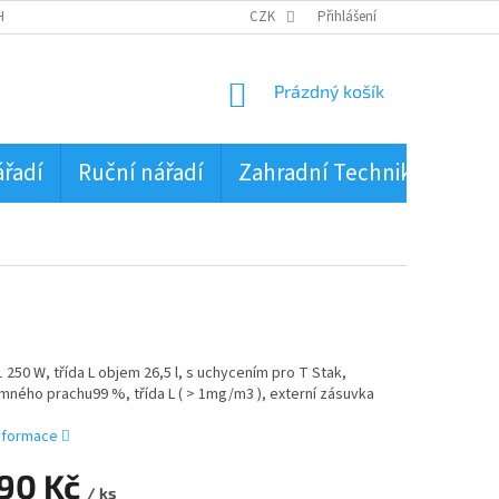
HRANA OSOBNÍCH ÚDAJŮ
CZK
Přihlášení
NÁKUPNÍ
Prázdný košík
KOŠÍK
ářadí
Ruční nářadí
Zahradní Technika
PŮJ
 250 W, třída L objem 26,5 l, s uchycením pro T Stak,
mného prachu99 %, třída L ( > 1mg/m3 ), externí zásuvka
informace
790 Kč
/ ks