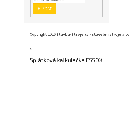
HLEDAT
Z
á
Copyright 2026
Stavba-Stroje.cz - stavební stroje a b
p
a
×
t
í
Splátková kalkulačka ESSOX