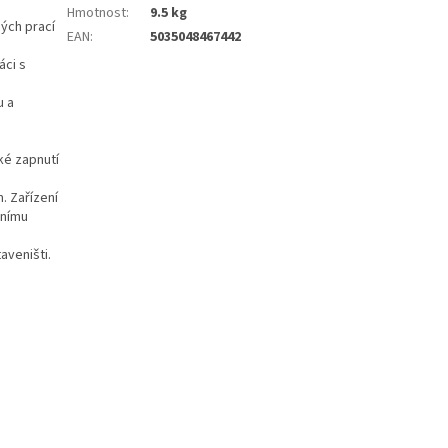
Hmotnost
:
9.5 kg
ných prací
EAN
:
5035048467442
áci s
u a
ké zapnutí
. Zařízení
tnímu
aveništi.