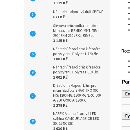
1 129 Kč
Náhradní odporový drát SPEWE
671 Kč
Stěnová průchodka k mobilní
klimatizaci REMKO MKT 255 a
295/ SKM 260 /RKL 355 Eco
3 145 Kč
Náhradní řezací drát k řezačce
Roz
polystyrenu Polyrez H720 5ks
1 001 Kč
Náhradní řezací drát k řezačce
polystyrenu Polyrez H610 5ks
1 001 Kč
Držadlo naklápěcí 1,8m pro
ruční hladítka ENAR TRO 900
MG/1200 MG/1800 MG/LRO 600
A/750 A/900 A/1200 A
1 279 Kč
NAREX Akumulátorová LED
svítilna CAMOUFLAGE CR LED
20, 65405728
1 030 Kč