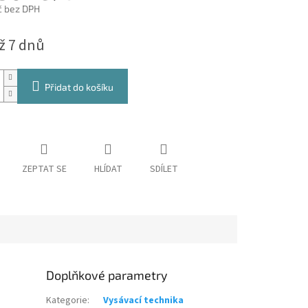
č bez DPH
ž 7 dnů
Přidat do košíku
ZEPTAT SE
HLÍDAT
SDÍLET
Doplňkové parametry
Kategorie
:
Vysávací technika