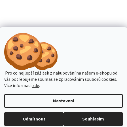
Pro co nejlepší zážitek z nakupování na našem e-shopu od
vás potřebujeme souhlas se zpracováním souborů cookies.
Více informací
zde
.
Nastavení
Budete-li potřebovat poradit, pište přes online podporu nebo na email
Odmítnout
Souhlasím
obchod@hahn.cz. Děkujeme