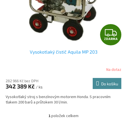
u
o
k
d
t
u
ů
k
t
Z
ů
ZDARMA
D
Vysokotlaký čistič Aquila MP 203
A
R
Na dotaz
M
282 966 Kč bez DPH
Do košíku
342 389 Kč
/ ks
A
Vysokotlaký stroj s benzínovým motorem Honda. S pracovním
tlakem 200 barů a průtokem 30 l/min.
1
položek celkem
O
v