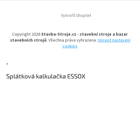
l
Z
á
á
d
Vytvořil Shoptet
p
a
a
c
t
í
Copyright 2026
Stavba-Stroje.cz - stavební stroje a bazar
í
p
stavebních strojů
. Všechna práva vyhrazena.
Upravit nastavení
r
cookies
v
k
y
×
v
ý
Splátková kalkulačka ESSOX
p
i
s
u