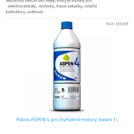
alkylátový benzín bez oleje, který je vhodný pro
- elektrocentrály, motorky, travní sekačky, rotační
kultivátory, sněhové...
Kód:
181039
Palivo ASPEN 4 pro čtyřtaktní motory, balení 1 l