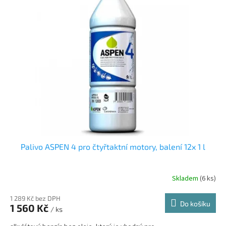
Palivo ASPEN 4 pro čtyřtaktní motory, balení 12x 1 l
Skladem
(
6 ks
)
1 289 Kč bez DPH
Do košíku
1 560 Kč
/ ks