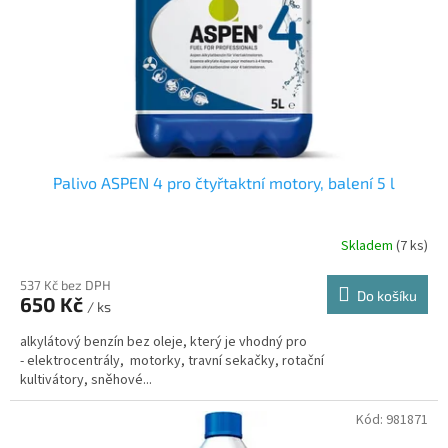
u
o
k
d
t
u
ů
k
t
ů
Palivo ASPEN 4 pro čtyřtaktní motory, balení 5 l
Skladem
(
7 ks
)
537 Kč bez DPH
Do košíku
650 Kč
/ ks
alkylátový benzín bez oleje, který je vhodný pro
- elektrocentrály, motorky, travní sekačky, rotační
kultivátory, sněhové...
Kód:
981871