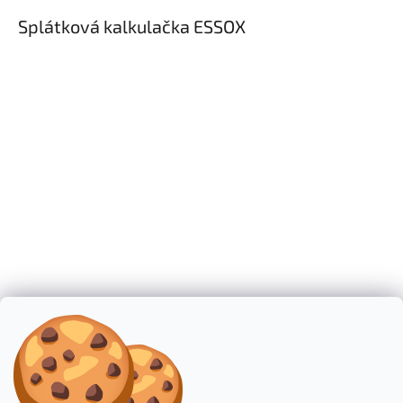
v
ý
Splátková kalkulačka ESSOX
p
i
s
u