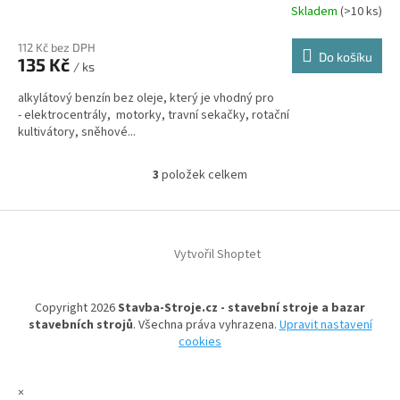
Skladem
(
>10 ks
)
112 Kč bez DPH
Do košíku
135 Kč
/ ks
alkylátový benzín bez oleje, který je vhodný pro
- elektrocentrály, motorky, travní sekačky, rotační
kultivátory, sněhové...
3
položek celkem
O
v
l
Z
á
á
d
Vytvořil Shoptet
p
a
a
c
t
í
Copyright 2026
Stavba-Stroje.cz - stavební stroje a bazar
í
p
stavebních strojů
. Všechna práva vyhrazena.
Upravit nastavení
r
cookies
v
k
y
×