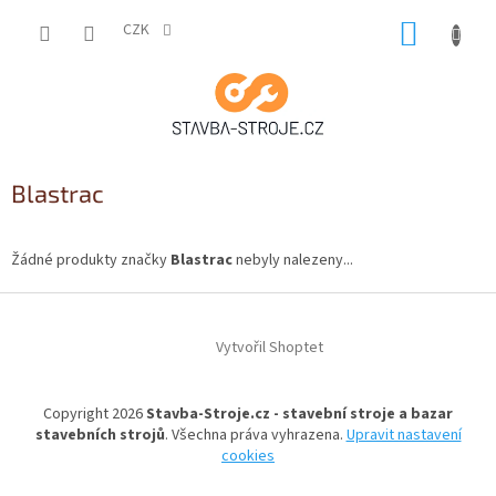
Přejít
NÁKUP
na
CZK
obsah
KOŠÍK
Blastrac
Žádné produkty značky
Blastrac
nebyly nalezeny...
Z
á
Vytvořil Shoptet
p
a
t
Copyright 2026
Stavba-Stroje.cz - stavební stroje a bazar
í
stavebních strojů
. Všechna práva vyhrazena.
Upravit nastavení
cookies