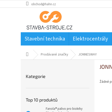
Přejít
obchod@hahn.cz
na
obsah
Stavební technika
Elektrocentrály
Domů
Prodávané značky
JONNESWAY
P
JON
o
Přeskočit
s
Kategorie
kategorie
t
Žádné p
r
a
n
Top 10 produktů
n
í
Fanola® palivo pro biokrby
p