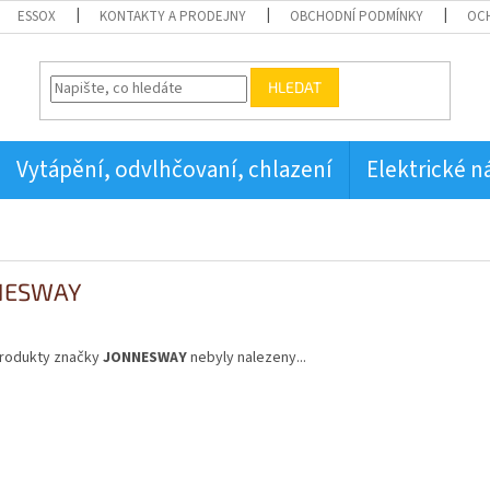
ESSOX
KONTAKTY A PRODEJNY
OBCHODNÍ PODMÍNKY
OC
HLEDAT
Vytápění, odvlhčovaní, chlazení
Elektrické n
NESWAY
rodukty značky
JONNESWAY
nebyly nalezeny...