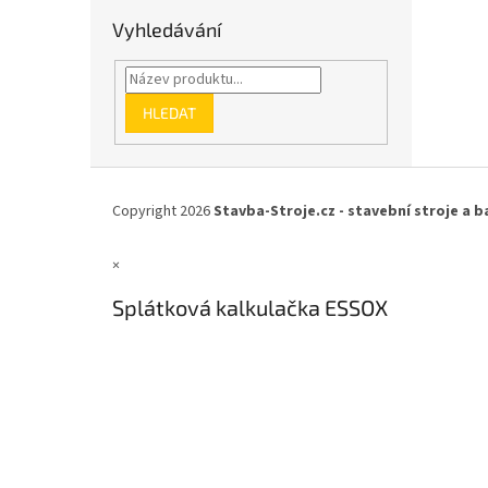
Vyhledávání
HLEDAT
Z
á
Copyright 2026
Stavba-Stroje.cz - stavební stroje a b
p
a
×
t
í
Splátková kalkulačka ESSOX