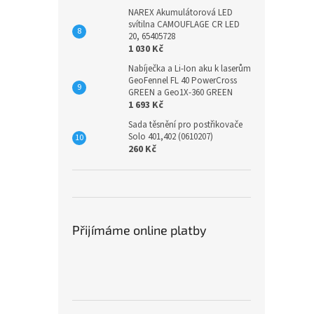
NAREX Akumulátorová LED
svítilna CAMOUFLAGE CR LED
20, 65405728
1 030 Kč
Nabíječka a Li-Ion aku k laserům
GeoFennel FL 40 PowerCross
GREEN a Geo1X-360 GREEN
1 693 Kč
Sada těsnění pro postřikovače
Solo 401,402 (0610207)
260 Kč
Přijímáme online platby