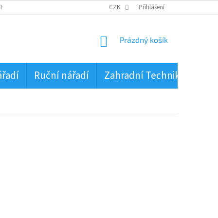
HRANA OSOBNÍCH ÚDAJŮ
CZK
Přihlášení
NÁKUPNÍ
Prázdný košík
KOŠÍK
ářadí
Ruční nářadí
Zahradní Technika
PŮJ