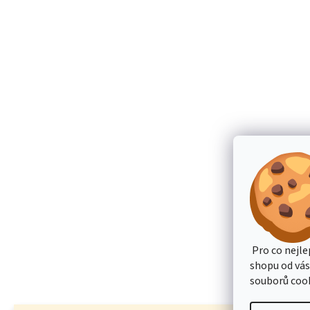
Pro co nejle
shopu od vá
souborů cook