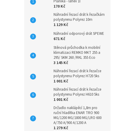
Planika - lahev 1l
a
170 Kč
n
Náhradní řezací drát k řezačkám
e
polystyrenu Polyrez 10m
l
1 129 Kč
Náhradní odporový drát SPEWE
671 Kč
Stěnová průchodka k mobilní
klimatizaci REMKO MKT 255 a
295/ SKM 260 /RKL 355 Eco
3 145 Kč
Náhradní řezací drát k řezačce
polystyrenu Polyrez H720 5ks
1 001 Kč
Náhradní řezací drát k řezačce
polystyrenu Polyrez H610 5ks
1 001 Kč
Držadlo naklápěcí 1,8m pro
ruční hladítka ENAR TRO 900
MG/1200 MG/1800 MG/LRO 600
A/750 A/900 A/1200 A
1 279 Kč